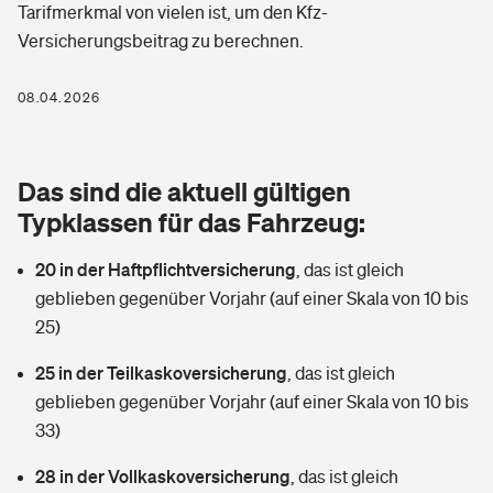
Tarifmerkmal von vielen ist, um den Kfz-
Berufshaftpflichtversicherung
Rechts­schutz­ver­si­che­rung
Versicherungsbeitrag zu berechnen.
Photovoltaik
Private Krankenversicherung
Zur Übersicht
Fahrradversicherung
08.04.2026
Wärmepumpen versichern
Zahnzusatzversicherung
Unfallversicherung
Tools
Glasversicherung
Dread-Disease-Versicherung
Das sind die aktuell gültigen
Kinderunfall­ver­si­che­rung
Typklassen für das Fahrzeug:
Rentenrechner: Wie viel Geld bekomme ich im Alter?
Vermieterrrechtsschutz
Tierkrankenversicherung
Kinderinvalidität
20 in der Haftpflichtversicherung
,
das ist gleich
Wer versichert was: Jetzt Versicherer finden
Mietkautionsversicherung
Zur Übersicht
geblieben gegenüber Vorjahr (auf einer Skala von 10 bis
Reiseversicherung
25)
Sie haben Fragen?
Restkreditversicherung
Tools
25 in der Teilkaskoversicherung
,
das ist gleich
Hundehalter-Haftpflicht
Zur Übersicht
geblieben gegenüber Vorjahr (auf einer Skala von 10 bis
33)
Pferdehalter-Haftpflicht
Wer versichert was: Jetzt Versicherer finden
Tools
28 in der Vollkaskoversicherung
,
das ist gleich
Handyversicherung