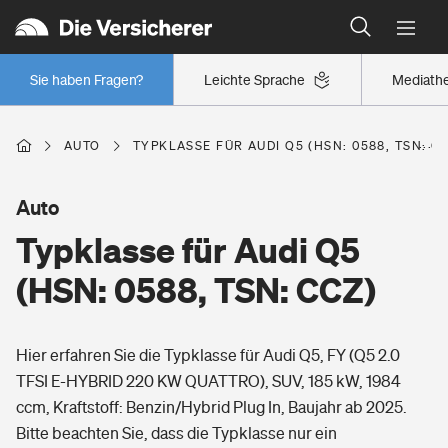
Typklassen: So ist Ihr Auto eingestuft
Wer versichert was: Jetzt Versicherer finden
Regionalklassen: So ist Ihre Region eingestuft
Sie haben Fragen?
Leichte Sprache
Mediath
Wer versichert was: Jetzt Versicherer finden
AUTO
TYPKLASSE FÜR AUDI Q5 (HSN: 0588, TSN: C
Beruf
Auto
Typklasse für Audi Q5
Berufsunfähigkeitsversicherung
Wohnen
(HSN: 0588, TSN: CCZ)
Erwerbsunfähigkeitsversicherung
Wohngebäudeversicherung
Hier erfahren Sie die Typklasse für Audi Q5, FY (Q5 2.0
Freizeit
Grundfähigkeitsversicherung
TFSI E-HYBRID 220 KW QUATTRO), SUV, 185 kW, 1984
Hausratversicherung
ccm, Kraftstoff: Benzin/Hybrid Plug In, Baujahr ab 2025.
Arbeitsrechtsschutz
Pri­vate Haft­pflicht­
Bitte beachten Sie, dass die Typklasse nur ein
Gesundheit
Elementarversicherung