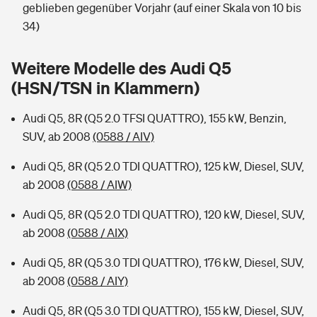
Sie haben Fragen?
geblieben gegenüber Vorjahr (auf einer Skala von 10 bis
34)
Hochwasser-Check: Wie gefährdet ist Ihr Haus?
Private Cyberversicherung
Rentenrechner: Wie viel Geld bekomme ich im Alter?
Weitere Modelle des Audi Q5
Wer versichert was: Jetzt Versicherer finden
Musikinstrumentenversicherung
(HSN/TSN in Klammern)
Sie haben Fragen?
Zur Übersicht
Audi Q5, 8R (Q5 2.0 TFSI QUATTRO), 155 kW, Benzin,
SUV, ab 2008
(0588 / AIV)
Tools
Audi Q5, 8R (Q5 2.0 TDI QUATTRO), 125 kW, Diesel, SUV,
ab 2008
(0588 / AIW)
Kinderunfall-Check: Mehr Sicherheit für deine Kids
Audi Q5, 8R (Q5 2.0 TDI QUATTRO), 120 kW, Diesel, SUV,
ab 2008
(0588 / AIX)
Typklassen: So ist Ihr Auto eingestuft
Audi Q5, 8R (Q5 3.0 TDI QUATTRO), 176 kW, Diesel, SUV,
Sie haben Fragen?
ab 2008
(0588 / AIY)
Audi Q5, 8R (Q5 3.0 TDI QUATTRO), 155 kW, Diesel, SUV,