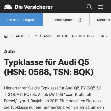
Typklassen: So ist Ihr Auto eingestuft
Wer versichert was: Jetzt Versicherer finden
Regionalklassen: So ist Ihre Region eingestuft
Sie haben Fragen?
Leichte Sprache
Mediath
Wer versichert was: Jetzt Versicherer finden
AUTO
TYPKLASSE FÜR AUDI Q5 (HSN: 0588, TSN: B
Beruf
Auto
Typklasse für Audi Q5
Berufsunfähigkeitsversicherung
Wohnen
(HSN: 0588, TSN: BQK)
Erwerbsunfähigkeitsversicherung
Wohngebäudeversicherung
Hier erfahren Sie die Typklasse für Audi Q5, FY (SQ5 3.0
Freizeit
Grundfähigkeitsversicherung
TDI QUATTRO), SUV, 255 kW, 2967 ccm, Kraftstoff:
Hausratversicherung
Diesel/Hybrid, Baujahr ab 2019. Bitte beachten Sie, dass
Arbeitsrechtsschutz
Pri­vate Haft­pflicht­
die Typklasse nur ein Tarifmerkmal von vielen ist, um den
Gesundheit
Elementarversicherung