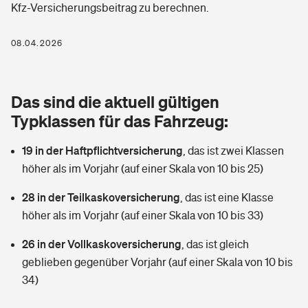
Kfz-Versicherungsbeitrag zu berechnen.
Berufshaftpflichtversicherung
Rechts­schutz­ver­si­che­rung
Photovoltaik
Private Krankenversicherung
08.04.2026
Zur Übersicht
Fahrradversicherung
Wärmepumpen versichern
Zahnzusatzversicherung
Unfallversicherung
Tools
Das sind die aktuell gültigen
Glasversicherung
Dread-Disease-Versicherung
Typklassen für das Fahrzeug:
Kinderunfall­ver­si­che­rung
Rentenrechner: Wie viel Geld bekomme ich im Alter?
Vermieterrrechtsschutz
Tierkrankenversicherung
19 in der Haftpflichtversicherung
,
das ist zwei Klassen
Kinderinvalidität
höher als im Vorjahr (auf einer Skala von 10 bis 25)
Wer versichert was: Jetzt Versicherer finden
Mietkautionsversicherung
Zur Übersicht
28 in der Teilkaskoversicherung
,
das ist eine Klasse
Reiseversicherung
Sie haben Fragen?
Restkreditversicherung
höher als im Vorjahr (auf einer Skala von 10 bis 33)
Tools
Hundehalter-Haftpflicht
26 in der Vollkaskoversicherung
,
das ist gleich
Zur Übersicht
geblieben gegenüber Vorjahr (auf einer Skala von 10 bis
Pferdehalter-Haftpflicht
Wer versichert was: Jetzt Versicherer finden
34)
Tools
Handyversicherung