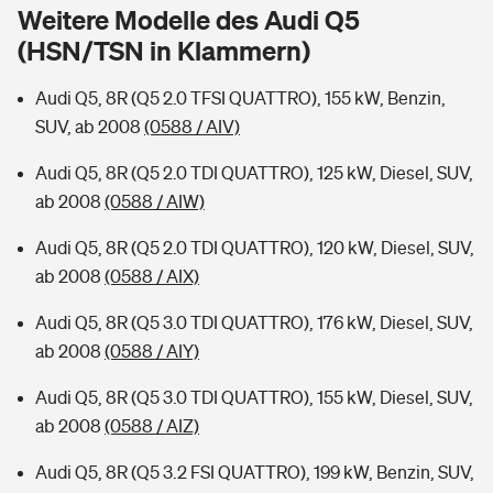
Sie haben Fragen?
Weitere Modelle des Audi Q5
(HSN/TSN in Klammern)
Hochwasser-Check: Wie gefährdet ist Ihr Haus?
Private Cyberversicherung
Rentenrechner: Wie viel Geld bekomme ich im Alter?
Audi Q5, 8R (Q5 2.0 TFSI QUATTRO), 155 kW, Benzin,
Wer versichert was: Jetzt Versicherer finden
Musikinstrumentenversicherung
SUV, ab 2008
(0588 / AIV)
Sie haben Fragen?
Zur Übersicht
Audi Q5, 8R (Q5 2.0 TDI QUATTRO), 125 kW, Diesel, SUV,
ab 2008
(0588 / AIW)
Tools
Audi Q5, 8R (Q5 2.0 TDI QUATTRO), 120 kW, Diesel, SUV,
ab 2008
(0588 / AIX)
Kinderunfall-Check: Mehr Sicherheit für deine Kids
Audi Q5, 8R (Q5 3.0 TDI QUATTRO), 176 kW, Diesel, SUV,
ab 2008
(0588 / AIY)
Typklassen: So ist Ihr Auto eingestuft
Audi Q5, 8R (Q5 3.0 TDI QUATTRO), 155 kW, Diesel, SUV,
ab 2008
(0588 / AIZ)
Sie haben Fragen?
Audi Q5, 8R (Q5 3.2 FSI QUATTRO), 199 kW, Benzin, SUV,