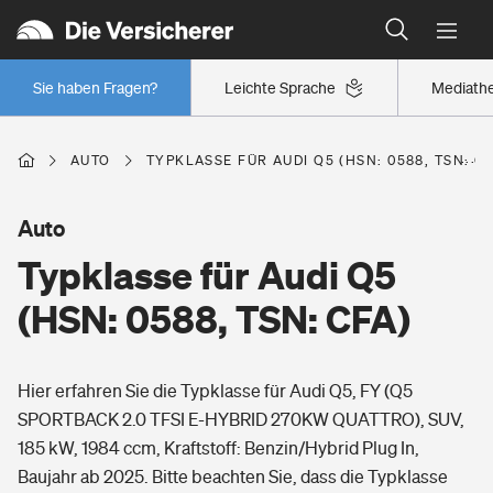
Typklassen: So ist Ihr Auto eingestuft
Wer versichert was: Jetzt Versicherer finden
Regionalklassen: So ist Ihre Region eingestuft
Sie haben Fragen?
Leichte Sprache
Mediath
Wer versichert was: Jetzt Versicherer finden
AUTO
TYPKLASSE FÜR AUDI Q5 (HSN: 0588, TSN: CF
Beruf
Auto
Typklasse für Audi Q5
Berufsunfähigkeitsversicherung
Wohnen
(HSN: 0588, TSN: CFA)
Erwerbsunfähigkeitsversicherung
Wohngebäudeversicherung
Hier erfahren Sie die Typklasse für Audi Q5, FY (Q5
Freizeit
Grundfähigkeitsversicherung
SPORTBACK 2.0 TFSI E-HYBRID 270KW QUATTRO), SUV,
Hausratversicherung
185 kW, 1984 ccm, Kraftstoff: Benzin/Hybrid Plug In,
Arbeitsrechtsschutz
Pri­vate Haft­pflicht­
Baujahr ab 2025. Bitte beachten Sie, dass die Typklasse
Gesundheit
Elementarversicherung