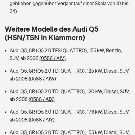
Sie haben Fragen?
geblieben gegenüber Vorjahr (auf einer Skala von 10 bis
34)
Hochwasser-Check: Wie gefährdet ist Ihr Haus?
Private Cyberversicherung
Rentenrechner: Wie viel Geld bekomme ich im Alter?
Weitere Modelle des Audi Q5
Wer versichert was: Jetzt Versicherer finden
Musikinstrumentenversicherung
(HSN/TSN in Klammern)
Sie haben Fragen?
Zur Übersicht
Audi Q5, 8R (Q5 2.0 TFSI QUATTRO), 155 kW, Benzin,
SUV, ab 2008
(0588 / AIV)
Tools
Audi Q5, 8R (Q5 2.0 TDI QUATTRO), 125 kW, Diesel, SUV,
ab 2008
(0588 / AIW)
Kinderunfall-Check: Mehr Sicherheit für deine Kids
Audi Q5, 8R (Q5 2.0 TDI QUATTRO), 120 kW, Diesel, SUV,
ab 2008
(0588 / AIX)
Typklassen: So ist Ihr Auto eingestuft
Audi Q5, 8R (Q5 3.0 TDI QUATTRO), 176 kW, Diesel, SUV,
Sie haben Fragen?
ab 2008
(0588 / AIY)
Audi Q5, 8R (Q5 3.0 TDI QUATTRO), 155 kW, Diesel, SUV,