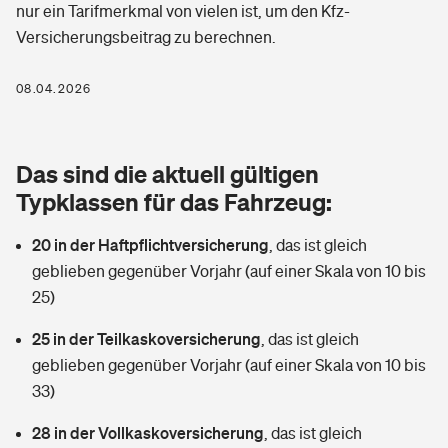
nur ein Tarifmerkmal von vielen ist, um den Kfz-
Berufshaftpflichtversicherung
Rechts­schutz­ver­si­che­rung
Versicherungsbeitrag zu berechnen.
Photovoltaik
Private Krankenversicherung
Zur Übersicht
Fahrradversicherung
08.04.2026
Wärmepumpen versichern
Zahnzusatzversicherung
Unfallversicherung
Tools
Glasversicherung
Dread-Disease-Versicherung
Das sind die aktuell gültigen
Kinderunfall­ver­si­che­rung
Typklassen für das Fahrzeug:
Rentenrechner: Wie viel Geld bekomme ich im Alter?
Vermieterrrechtsschutz
Tierkrankenversicherung
Kinderinvalidität
20 in der Haftpflichtversicherung
,
das ist gleich
Wer versichert was: Jetzt Versicherer finden
Mietkautionsversicherung
Zur Übersicht
geblieben gegenüber Vorjahr (auf einer Skala von 10 bis
Reiseversicherung
25)
Sie haben Fragen?
Restkreditversicherung
Tools
25 in der Teilkaskoversicherung
,
das ist gleich
Hundehalter-Haftpflicht
Zur Übersicht
geblieben gegenüber Vorjahr (auf einer Skala von 10 bis
33)
Pferdehalter-Haftpflicht
Wer versichert was: Jetzt Versicherer finden
Tools
28 in der Vollkaskoversicherung
,
das ist gleich
Handyversicherung