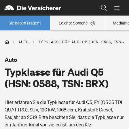
Typklassen: So ist Ihr Auto eingestuft
Wer versichert was: Jetzt Versicherer finden
Regionalklassen: So ist Ihre Region eingestuft
Sie haben Fragen?
Leichte Sprache
Mediath
Wer versichert was: Jetzt Versicherer finden
AUTO
TYPKLASSE FÜR AUDI Q5 (HSN: 0588, TSN: B
Beruf
Auto
Typklasse für Audi Q5
Berufsunfähigkeitsversicherung
Wohnen
(HSN: 0588, TSN: BRX)
Erwerbsunfähigkeitsversicherung
Wohngebäudeversicherung
Hier erfahren Sie die Typklasse für Audi Q5, FY (Q5 35 TDI
Freizeit
Grundfähigkeitsversicherung
QUATTRO), SUV, 120 kW, 1968 ccm, Kraftstoff: Diesel,
Hausratversicherung
Baujahr ab 2019. Bitte beachten Sie, dass die Typklasse nur
Arbeitsrechtsschutz
Pri­vate Haft­pflicht­
ein Tarifmerkmal von vielen ist, um den Kfz-
Gesundheit
Elementarversicherung