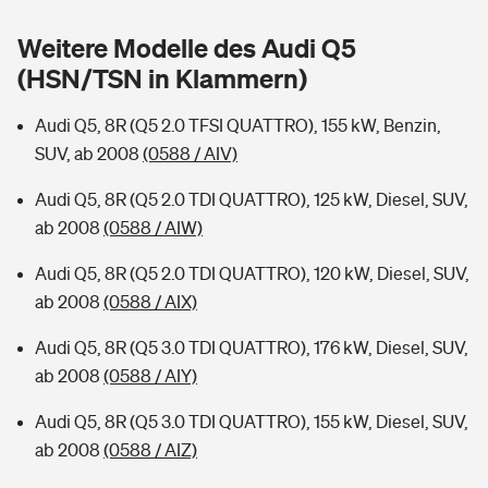
Sie haben Fragen?
Weitere Modelle des Audi Q5
Hochwasser-Check: Wie gefährdet ist Ihr Haus?
Private Cyberversicherung
Rentenrechner: Wie viel Geld bekomme ich im Alter?
(HSN/TSN in Klammern)
Wer versichert was: Jetzt Versicherer finden
Musikinstrumentenversicherung
Audi Q5, 8R (Q5 2.0 TFSI QUATTRO), 155 kW, Benzin,
SUV, ab 2008
(0588 / AIV)
Sie haben Fragen?
Zur Übersicht
Audi Q5, 8R (Q5 2.0 TDI QUATTRO), 125 kW, Diesel, SUV,
ab 2008
(0588 / AIW)
Tools
Audi Q5, 8R (Q5 2.0 TDI QUATTRO), 120 kW, Diesel, SUV,
ab 2008
(0588 / AIX)
Kinderunfall-Check: Mehr Sicherheit für deine Kids
Audi Q5, 8R (Q5 3.0 TDI QUATTRO), 176 kW, Diesel, SUV,
Typklassen: So ist Ihr Auto eingestuft
ab 2008
(0588 / AIY)
Audi Q5, 8R (Q5 3.0 TDI QUATTRO), 155 kW, Diesel, SUV,
Sie haben Fragen?
ab 2008
(0588 / AIZ)