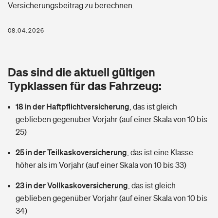
Versicherungsbeitrag zu berechnen.
Berufshaftpflichtversicherung
Rechts­schutz­ver­si­che­rung
Photovoltaik
Private Krankenversicherung
08.04.2026
Zur Übersicht
Fahrradversicherung
Wärmepumpen versichern
Zahnzusatzversicherung
Unfallversicherung
Tools
Das sind die aktuell gültigen
Glasversicherung
Dread-Disease-Versicherung
Typklassen für das Fahrzeug:
Kinderunfall­ver­si­che­rung
Rentenrechner: Wie viel Geld bekomme ich im Alter?
Vermieterrrechtsschutz
Tierkrankenversicherung
18 in der Haftpflichtversicherung
,
das ist gleich
Kinderinvalidität
geblieben gegenüber Vorjahr (auf einer Skala von 10 bis
Wer versichert was: Jetzt Versicherer finden
Mietkautionsversicherung
Zur Übersicht
25)
Reiseversicherung
Sie haben Fragen?
Restkreditversicherung
25 in der Teilkaskoversicherung
,
das ist eine Klasse
Tools
höher als im Vorjahr (auf einer Skala von 10 bis 33)
Hundehalter-Haftpflicht
Zur Übersicht
23 in der Vollkaskoversicherung
,
das ist gleich
Pferdehalter-Haftpflicht
Wer versichert was: Jetzt Versicherer finden
geblieben gegenüber Vorjahr (auf einer Skala von 10 bis
Tools
34)
Handyversicherung