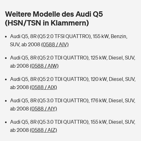
Sie haben Fragen?
Weitere Modelle des Audi Q5
Hochwasser-Check: Wie gefährdet ist Ihr Haus?
Private Cyberversicherung
Rentenrechner: Wie viel Geld bekomme ich im Alter?
(HSN/TSN in Klammern)
Wer versichert was: Jetzt Versicherer finden
Musikinstrumentenversicherung
Audi Q5, 8R (Q5 2.0 TFSI QUATTRO), 155 kW, Benzin,
SUV, ab 2008
(0588 / AIV)
Sie haben Fragen?
Zur Übersicht
Audi Q5, 8R (Q5 2.0 TDI QUATTRO), 125 kW, Diesel, SUV,
ab 2008
(0588 / AIW)
Tools
Audi Q5, 8R (Q5 2.0 TDI QUATTRO), 120 kW, Diesel, SUV,
ab 2008
(0588 / AIX)
Kinderunfall-Check: Mehr Sicherheit für deine Kids
Audi Q5, 8R (Q5 3.0 TDI QUATTRO), 176 kW, Diesel, SUV,
Typklassen: So ist Ihr Auto eingestuft
ab 2008
(0588 / AIY)
Audi Q5, 8R (Q5 3.0 TDI QUATTRO), 155 kW, Diesel, SUV,
Sie haben Fragen?
ab 2008
(0588 / AIZ)