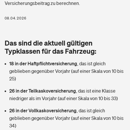
Versicherungsbeitrag zu berechnen.
Berufshaftpflichtversicherung
Rechts­schutz­ver­si­che­rung
Photovoltaik
Private Krankenversicherung
08.04.2026
Zur Übersicht
Fahrradversicherung
Wärmepumpen versichern
Zahnzusatzversicherung
Unfallversicherung
Tools
Das sind die aktuell gültigen
Glasversicherung
Dread-Disease-Versicherung
Typklassen für das Fahrzeug:
Kinderunfall­ver­si­che­rung
Rentenrechner: Wie viel Geld bekomme ich im Alter?
Vermieterrrechtsschutz
Tierkrankenversicherung
18 in der Haftpflichtversicherung
,
das ist gleich
Kinderinvalidität
geblieben gegenüber Vorjahr (auf einer Skala von 10 bis
Wer versichert was: Jetzt Versicherer finden
Mietkautionsversicherung
Zur Übersicht
25)
Reiseversicherung
Sie haben Fragen?
Restkreditversicherung
26 in der Teilkaskoversicherung
,
das ist eine Klasse
Tools
niedriger als im Vorjahr (auf einer Skala von 10 bis 33)
Hundehalter-Haftpflicht
Zur Übersicht
26 in der Vollkaskoversicherung
,
das ist gleich
Pferdehalter-Haftpflicht
Wer versichert was: Jetzt Versicherer finden
geblieben gegenüber Vorjahr (auf einer Skala von 10 bis
Tools
34)
Handyversicherung