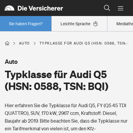
Typklassen: So ist Ihr Auto eingestuft
Wer versichert was: Jetzt Versicherer finden
Regionalklassen: So ist Ihre Region eingestuft
Sie haben Fragen?
Leichte Sprache
Mediath
Wer versichert was: Jetzt Versicherer finden
AUTO
TYPKLASSE FÜR AUDI Q5 (HSN: 0588, TSN: BQ
Beruf
Auto
Typklasse für Audi Q5
Berufsunfähigkeitsversicherung
Wohnen
(HSN: 0588, TSN: BQI)
Erwerbsunfähigkeitsversicherung
Wohngebäudeversicherung
Hier erfahren Sie die Typklasse für Audi Q5, FY (Q5 45 TDI
Freizeit
Grundfähigkeitsversicherung
QUATTRO), SUV, 170 kW, 2967 ccm, Kraftstoff: Diesel,
Hausratversicherung
Baujahr ab 2019. Bitte beachten Sie, dass die Typklasse nur
Arbeitsrechtsschutz
Pri­vate Haft­pflicht­
ein Tarifmerkmal von vielen ist, um den Kfz-
Gesundheit
Elementarversicherung