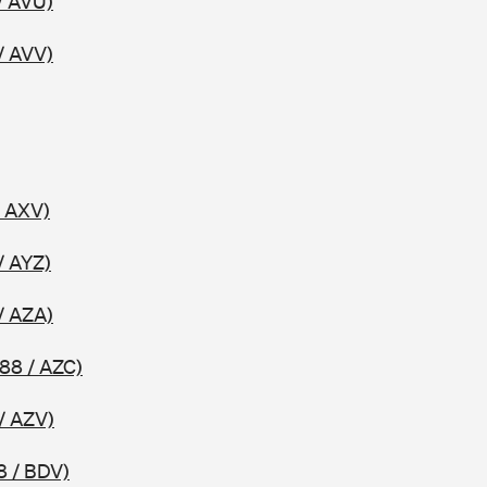
/ AVU)
/ AVV)
/ AXV)
/ AYZ)
/ AZA)
88 / AZC)
/ AZV)
8 / BDV)