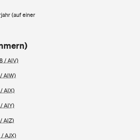
jahr (auf einer
ammern)
8 / AIV)
/ AIW)
/ AIX)
/ AIY)
/ AIZ)
 / AJX)