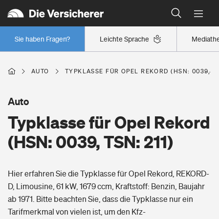
Typklassen: So ist Ihr Auto eingestuft
Wer versichert was: Jetzt Versicherer finden
Regionalklassen: So ist Ihre Region eingestuft
Sie haben Fragen?
Leichte Sprache
Mediath
Wer versichert was: Jetzt Versicherer finden
AUTO
TYPKLASSE FÜR OPEL REKORD (HSN: 0039, TS
Beruf
Auto
Typklasse für Opel Rekord
Berufsunfähigkeitsversicherung
Wohnen
(HSN: 0039, TSN: 211)
Erwerbsunfähigkeitsversicherung
Wohngebäudeversicherung
Hier erfahren Sie die Typklasse für Opel Rekord, REKORD-
Freizeit
Grundfähigkeitsversicherung
D, Limousine, 61 kW, 1679 ccm, Kraftstoff: Benzin, Baujahr
Hausratversicherung
ab 1971. Bitte beachten Sie, dass die Typklasse nur ein
Arbeitsrechtsschutz
Pri­vate Haft­pflicht­
Tarifmerkmal von vielen ist, um den Kfz-
Gesundheit
Elementarversicherung