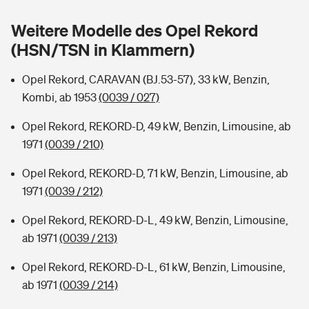
Sie haben Fragen?
Weitere Modelle des Opel Rekord
Hochwasser-Check: Wie gefährdet ist Ihr Haus?
Private Cyberversicherung
Rentenrechner: Wie viel Geld bekomme ich im Alter?
(HSN/TSN in Klammern)
Wer versichert was: Jetzt Versicherer finden
Musikinstrumentenversicherung
Opel Rekord, CARAVAN (BJ.53-57), 33 kW, Benzin,
Kombi, ab 1953
(0039 / 027)
Sie haben Fragen?
Zur Übersicht
Opel Rekord, REKORD-D, 49 kW, Benzin, Limousine, ab
1971
(0039 / 210)
Tools
Opel Rekord, REKORD-D, 71 kW, Benzin, Limousine, ab
1971
(0039 / 212)
Kinderunfall-Check: Mehr Sicherheit für deine Kids
Opel Rekord, REKORD-D-L, 49 kW, Benzin, Limousine,
Typklassen: So ist Ihr Auto eingestuft
ab 1971
(0039 / 213)
Opel Rekord, REKORD-D-L, 61 kW, Benzin, Limousine,
Sie haben Fragen?
ab 1971
(0039 / 214)