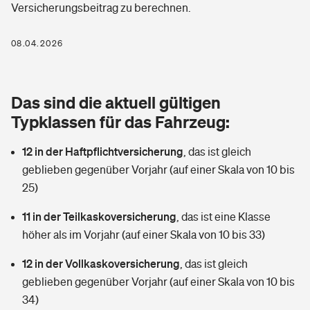
Versicherungsbeitrag zu berechnen.
Berufshaftpflichtversicherung
Rechts­schutz­ver­si­che­rung
Photovoltaik
Private Krankenversicherung
08.04.2026
Zur Übersicht
Fahrradversicherung
Wärmepumpen versichern
Zahnzusatzversicherung
Unfallversicherung
Tools
Das sind die aktuell gültigen
Glasversicherung
Dread-Disease-Versicherung
Typklassen für das Fahrzeug:
Kinderunfall­ver­si­che­rung
Rentenrechner: Wie viel Geld bekomme ich im Alter?
Vermieterrrechtsschutz
Tierkrankenversicherung
12 in der Haftpflichtversicherung
,
das ist gleich
Kinderinvalidität
geblieben gegenüber Vorjahr (auf einer Skala von 10 bis
Wer versichert was: Jetzt Versicherer finden
Mietkautionsversicherung
Zur Übersicht
25)
Reiseversicherung
Sie haben Fragen?
Restkreditversicherung
11 in der Teilkaskoversicherung
,
das ist eine Klasse
Tools
höher als im Vorjahr (auf einer Skala von 10 bis 33)
Hundehalter-Haftpflicht
Zur Übersicht
12 in der Vollkaskoversicherung
,
das ist gleich
Pferdehalter-Haftpflicht
Wer versichert was: Jetzt Versicherer finden
geblieben gegenüber Vorjahr (auf einer Skala von 10 bis
Tools
34)
Handyversicherung