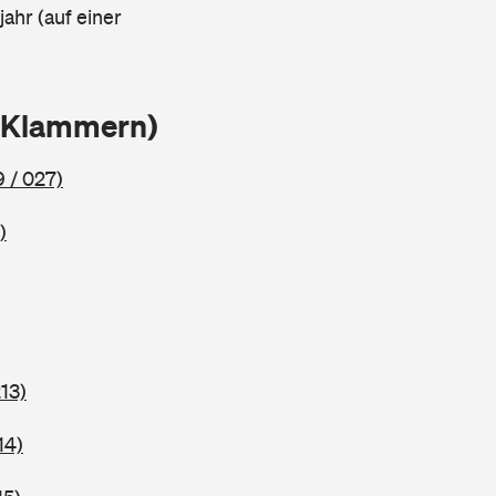
ahr (auf einer
n Klammern)
 / 027)
)
13)
14)