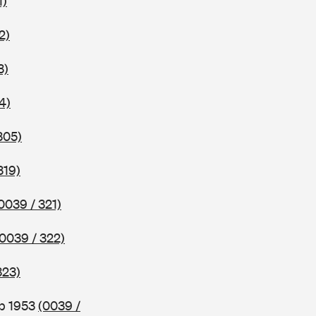
1)
2)
3)
4)
305)
319)
0039 / 321)
(0039 / 322)
323)
ab 1953
(0039 /