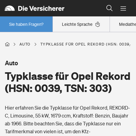
Typklassen: So ist Ihr Auto eingestuft
Wer versichert was: Jetzt Versicherer finden
Regionalklassen: So ist Ihre Region eingestuft
Sie haben Fragen?
Leichte Sprache
Mediath
Wer versichert was: Jetzt Versicherer finden
AUTO
TYPKLASSE FÜR OPEL REKORD (HSN: 0039, TS
Beruf
Auto
Typklasse für Opel Rekord
Berufsunfähigkeitsversicherung
Wohnen
(HSN: 0039, TSN: 303)
Erwerbsunfähigkeitsversicherung
Wohngebäudeversicherung
Hier erfahren Sie die Typklasse für Opel Rekord, REKORD-
Freizeit
Grundfähigkeitsversicherung
C, Limousine, 55 kW, 1679 ccm, Kraftstoff: Benzin, Baujahr
Hausratversicherung
ab 1966. Bitte beachten Sie, dass die Typklasse nur ein
Arbeitsrechtsschutz
Pri­vate Haft­pflicht­
Tarifmerkmal von vielen ist, um den Kfz-
Gesundheit
Elementarversicherung