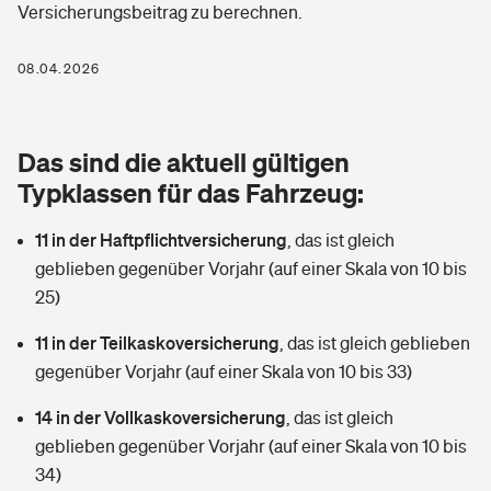
Versicherungsbeitrag zu berechnen.
Berufshaftpflichtversicherung
Rechts­schutz­ver­si­che­rung
Photovoltaik
Private Krankenversicherung
08.04.2026
Zur Übersicht
Fahrradversicherung
Wärmepumpen versichern
Zahnzusatzversicherung
Unfallversicherung
Tools
Das sind die aktuell gültigen
Glasversicherung
Dread-Disease-Versicherung
Typklassen für das Fahrzeug:
Kinderunfall­ver­si­che­rung
Rentenrechner: Wie viel Geld bekomme ich im Alter?
Vermieterrrechtsschutz
Tierkrankenversicherung
11 in der Haftpflichtversicherung
,
das ist gleich
Kinderinvalidität
geblieben gegenüber Vorjahr (auf einer Skala von 10 bis
Wer versichert was: Jetzt Versicherer finden
Mietkautionsversicherung
Zur Übersicht
25)
Reiseversicherung
Sie haben Fragen?
Restkreditversicherung
11 in der Teilkaskoversicherung
,
das ist gleich geblieben
Tools
gegenüber Vorjahr (auf einer Skala von 10 bis 33)
Hundehalter-Haftpflicht
Zur Übersicht
14 in der Vollkaskoversicherung
,
das ist gleich
Pferdehalter-Haftpflicht
Wer versichert was: Jetzt Versicherer finden
geblieben gegenüber Vorjahr (auf einer Skala von 10 bis
Tools
34)
Handyversicherung