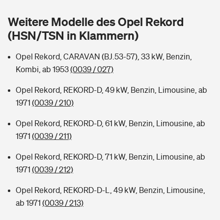
Sie haben Fragen?
Weitere Modelle des Opel Rekord
Hochwasser-Check: Wie gefährdet ist Ihr Haus?
Private Cyberversicherung
Rentenrechner: Wie viel Geld bekomme ich im Alter?
(HSN/TSN in Klammern)
Wer versichert was: Jetzt Versicherer finden
Musikinstrumentenversicherung
Opel Rekord, CARAVAN (BJ.53-57), 33 kW, Benzin,
Kombi, ab 1953
(0039 / 027)
Sie haben Fragen?
Zur Übersicht
Opel Rekord, REKORD-D, 49 kW, Benzin, Limousine, ab
1971
(0039 / 210)
Tools
Opel Rekord, REKORD-D, 61 kW, Benzin, Limousine, ab
1971
(0039 / 211)
Kinderunfall-Check: Mehr Sicherheit für deine Kids
Opel Rekord, REKORD-D, 71 kW, Benzin, Limousine, ab
Typklassen: So ist Ihr Auto eingestuft
1971
(0039 / 212)
Opel Rekord, REKORD-D-L, 49 kW, Benzin, Limousine,
Sie haben Fragen?
ab 1971
(0039 / 213)