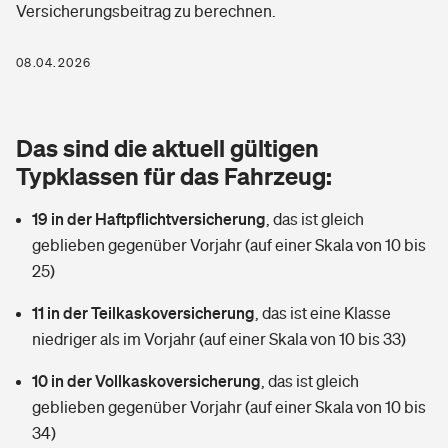
Versicherungsbeitrag zu berechnen.
Berufshaftpflichtversicherung
Rechts­schutz­ver­si­che­rung
Photovoltaik
Private Krankenversicherung
08.04.2026
Zur Übersicht
Fahrradversicherung
Wärmepumpen versichern
Zahnzusatzversicherung
Unfallversicherung
Tools
Das sind die aktuell gültigen
Glasversicherung
Dread-Disease-Versicherung
Typklassen für das Fahrzeug:
Kinderunfall­ver­si­che­rung
Rentenrechner: Wie viel Geld bekomme ich im Alter?
Vermieterrrechtsschutz
Tierkrankenversicherung
19 in der Haftpflichtversicherung
,
das ist gleich
Kinderinvalidität
geblieben gegenüber Vorjahr (auf einer Skala von 10 bis
Wer versichert was: Jetzt Versicherer finden
Mietkautionsversicherung
Zur Übersicht
25)
Reiseversicherung
Sie haben Fragen?
Restkreditversicherung
11 in der Teilkaskoversicherung
,
das ist eine Klasse
Tools
niedriger als im Vorjahr (auf einer Skala von 10 bis 33)
Hundehalter-Haftpflicht
Zur Übersicht
10 in der Vollkaskoversicherung
,
das ist gleich
Pferdehalter-Haftpflicht
Wer versichert was: Jetzt Versicherer finden
geblieben gegenüber Vorjahr (auf einer Skala von 10 bis
Tools
34)
Handyversicherung