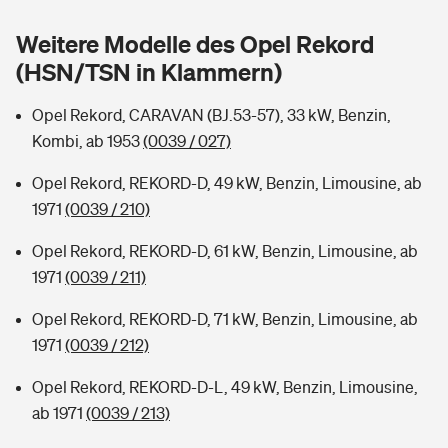
Sie haben Fragen?
Weitere Modelle des Opel Rekord
Hochwasser-Check: Wie gefährdet ist Ihr Haus?
Private Cyberversicherung
Rentenrechner: Wie viel Geld bekomme ich im Alter?
(HSN/TSN in Klammern)
Wer versichert was: Jetzt Versicherer finden
Musikinstrumentenversicherung
Opel Rekord, CARAVAN (BJ.53-57), 33 kW, Benzin,
Kombi, ab 1953
(0039 / 027)
Sie haben Fragen?
Zur Übersicht
Opel Rekord, REKORD-D, 49 kW, Benzin, Limousine, ab
1971
(0039 / 210)
Tools
Opel Rekord, REKORD-D, 61 kW, Benzin, Limousine, ab
1971
(0039 / 211)
Kinderunfall-Check: Mehr Sicherheit für deine Kids
Opel Rekord, REKORD-D, 71 kW, Benzin, Limousine, ab
Typklassen: So ist Ihr Auto eingestuft
1971
(0039 / 212)
Opel Rekord, REKORD-D-L, 49 kW, Benzin, Limousine,
Sie haben Fragen?
ab 1971
(0039 / 213)