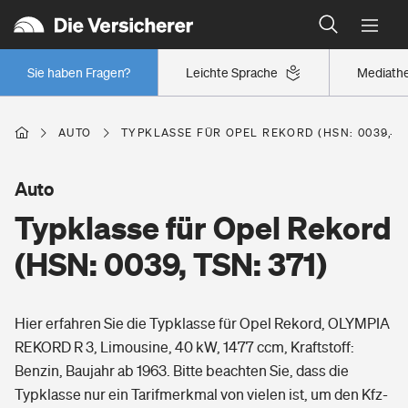
Typklassen: So ist Ihr Auto eingestuft
Wer versichert was: Jetzt Versicherer finden
Regionalklassen: So ist Ihre Region eingestuft
Sie haben Fragen?
Leichte Sprache
Mediath
Wer versichert was: Jetzt Versicherer finden
AUTO
TYPKLASSE FÜR OPEL REKORD (HSN: 0039, TS
Beruf
Auto
Typklasse für Opel Rekord
Berufsunfähigkeitsversicherung
Wohnen
(HSN: 0039, TSN: 371)
Erwerbsunfähigkeitsversicherung
Wohngebäudeversicherung
Hier erfahren Sie die Typklasse für Opel Rekord, OLYMPIA
Freizeit
Grundfähigkeitsversicherung
REKORD R 3, Limousine, 40 kW, 1477 ccm, Kraftstoff:
Hausratversicherung
Benzin, Baujahr ab 1963. Bitte beachten Sie, dass die
Arbeitsrechtsschutz
Pri­vate Haft­pflicht­
Typklasse nur ein Tarifmerkmal von vielen ist, um den Kfz-
Gesundheit
Elementarversicherung