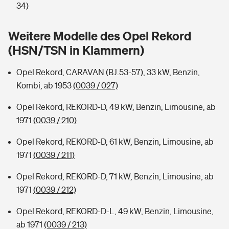
Sie haben Fragen?
34)
Hochwasser-Check: Wie gefährdet ist Ihr Haus?
Private Cyberversicherung
Rentenrechner: Wie viel Geld bekomme ich im Alter?
Weitere Modelle des Opel Rekord
(HSN/TSN in Klammern)
Wer versichert was: Jetzt Versicherer finden
Musikinstrumentenversicherung
Opel Rekord, CARAVAN (BJ.53-57), 33 kW, Benzin,
Sie haben Fragen?
Zur Übersicht
Kombi, ab 1953
(0039 / 027)
Opel Rekord, REKORD-D, 49 kW, Benzin, Limousine, ab
Tools
1971
(0039 / 210)
Opel Rekord, REKORD-D, 61 kW, Benzin, Limousine, ab
Kinderunfall-Check: Mehr Sicherheit für deine Kids
1971
(0039 / 211)
Typklassen: So ist Ihr Auto eingestuft
Opel Rekord, REKORD-D, 71 kW, Benzin, Limousine, ab
1971
(0039 / 212)
Sie haben Fragen?
Opel Rekord, REKORD-D-L, 49 kW, Benzin, Limousine,
ab 1971
(0039 / 213)