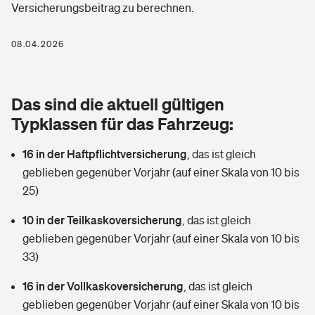
Versicherungsbeitrag zu berechnen.
Berufshaftpflichtversicherung
Rechts­schutz­ver­si­che­rung
Photovoltaik
Private Krankenversicherung
08.04.2026
Zur Übersicht
Fahrradversicherung
Wärmepumpen versichern
Zahnzusatzversicherung
Unfallversicherung
Tools
Das sind die aktuell gültigen
Glasversicherung
Dread-Disease-Versicherung
Typklassen für das Fahrzeug:
Kinderunfall­ver­si­che­rung
Rentenrechner: Wie viel Geld bekomme ich im Alter?
Vermieterrrechtsschutz
Tierkrankenversicherung
16 in der Haftpflichtversicherung
,
das ist gleich
Kinderinvalidität
geblieben gegenüber Vorjahr (auf einer Skala von 10 bis
Wer versichert was: Jetzt Versicherer finden
Mietkautionsversicherung
Zur Übersicht
25)
Reiseversicherung
Sie haben Fragen?
Restkreditversicherung
10 in der Teilkaskoversicherung
,
das ist gleich
Tools
geblieben gegenüber Vorjahr (auf einer Skala von 10 bis
Hundehalter-Haftpflicht
Zur Übersicht
33)
Pferdehalter-Haftpflicht
Wer versichert was: Jetzt Versicherer finden
16 in der Vollkaskoversicherung
,
das ist gleich
Tools
geblieben gegenüber Vorjahr (auf einer Skala von 10 bis
Handyversicherung