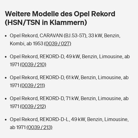
Sie haben Fragen?
Weitere Modelle des Opel Rekord
Hochwasser-Check: Wie gefährdet ist Ihr Haus?
Private Cyberversicherung
Rentenrechner: Wie viel Geld bekomme ich im Alter?
(HSN/TSN in Klammern)
Wer versichert was: Jetzt Versicherer finden
Musikinstrumentenversicherung
Opel Rekord, CARAVAN (BJ.53-57), 33 kW, Benzin,
Kombi, ab 1953
(0039 / 027)
Sie haben Fragen?
Zur Übersicht
Opel Rekord, REKORD-D, 49 kW, Benzin, Limousine, ab
1971
(0039 / 210)
Tools
Opel Rekord, REKORD-D, 61 kW, Benzin, Limousine, ab
1971
(0039 / 211)
Kinderunfall-Check: Mehr Sicherheit für deine Kids
Opel Rekord, REKORD-D, 71 kW, Benzin, Limousine, ab
Typklassen: So ist Ihr Auto eingestuft
1971
(0039 / 212)
Opel Rekord, REKORD-D-L, 49 kW, Benzin, Limousine,
Sie haben Fragen?
ab 1971
(0039 / 213)