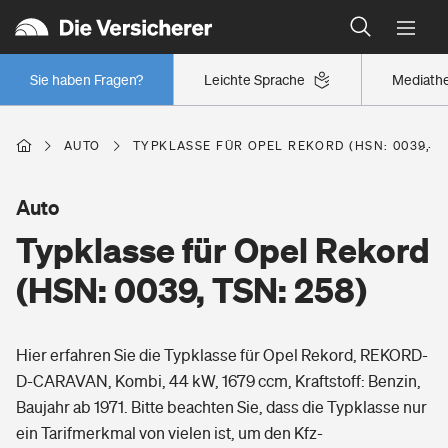
Typklassen: So ist Ihr Auto eingestuft
Wer versichert was: Jetzt Versicherer finden
Regionalklassen: So ist Ihre Region eingestuft
Sie haben Fragen?
Leichte Sprache
Mediath
Wer versichert was: Jetzt Versicherer finden
AUTO
TYPKLASSE FÜR OPEL REKORD (HSN: 0039, TS
Beruf
Auto
Typklasse für Opel Rekord
Berufsunfähigkeitsversicherung
Wohnen
(HSN: 0039, TSN: 258)
Erwerbsunfähigkeitsversicherung
Wohngebäudeversicherung
Hier erfahren Sie die Typklasse für Opel Rekord, REKORD-
Freizeit
Grundfähigkeitsversicherung
D-CARAVAN, Kombi, 44 kW, 1679 ccm, Kraftstoff: Benzin,
Hausratversicherung
Baujahr ab 1971. Bitte beachten Sie, dass die Typklasse nur
Arbeitsrechtsschutz
Pri­vate Haft­pflicht­
ein Tarifmerkmal von vielen ist, um den Kfz-
Gesundheit
Elementarversicherung