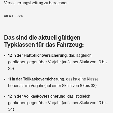
Versicherungsbeitrag zu berechnen.
Berufshaftpflichtversicherung
Rechts­schutz­ver­si­che­rung
Photovoltaik
Private Krankenversicherung
08.04.2026
Zur Übersicht
Fahrradversicherung
Wärmepumpen versichern
Zahnzusatzversicherung
Unfallversicherung
Tools
Das sind die aktuell gültigen
Glasversicherung
Dread-Disease-Versicherung
Typklassen für das Fahrzeug:
Kinderunfall­ver­si­che­rung
Rentenrechner: Wie viel Geld bekomme ich im Alter?
Vermieterrrechtsschutz
Tierkrankenversicherung
12 in der Haftpflichtversicherung
,
das ist gleich
Kinderinvalidität
geblieben gegenüber Vorjahr (auf einer Skala von 10 bis
Wer versichert was: Jetzt Versicherer finden
Mietkautionsversicherung
Zur Übersicht
25)
Reiseversicherung
Sie haben Fragen?
Restkreditversicherung
11 in der Teilkaskoversicherung
,
das ist eine Klasse
Tools
höher als im Vorjahr (auf einer Skala von 10 bis 33)
Hundehalter-Haftpflicht
Zur Übersicht
12 in der Vollkaskoversicherung
,
das ist gleich
Pferdehalter-Haftpflicht
Wer versichert was: Jetzt Versicherer finden
geblieben gegenüber Vorjahr (auf einer Skala von 10 bis
Tools
34)
Handyversicherung