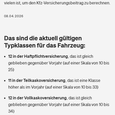
vielen ist, um den Kfz-Versicherungsbeitrag zu berechnen.
Berufshaftpflichtversicherung
Rechts­schutz­ver­si­che­rung
Photovoltaik
Private Krankenversicherung
08.04.2026
Zur Übersicht
Fahrradversicherung
Wärmepumpen versichern
Zahnzusatzversicherung
Unfallversicherung
Tools
Das sind die aktuell gültigen
Glasversicherung
Dread-Disease-Versicherung
Typklassen für das Fahrzeug:
Kinderunfall­ver­si­che­rung
Rentenrechner: Wie viel Geld bekomme ich im Alter?
Vermieterrrechtsschutz
Tierkrankenversicherung
12 in der Haftpflichtversicherung
,
das ist gleich
Kinderinvalidität
geblieben gegenüber Vorjahr (auf einer Skala von 10 bis
Wer versichert was: Jetzt Versicherer finden
Mietkautionsversicherung
Zur Übersicht
25)
Reiseversicherung
Sie haben Fragen?
Restkreditversicherung
11 in der Teilkaskoversicherung
,
das ist eine Klasse
Tools
höher als im Vorjahr (auf einer Skala von 10 bis 33)
Hundehalter-Haftpflicht
Zur Übersicht
12 in der Vollkaskoversicherung
,
das ist gleich
Pferdehalter-Haftpflicht
Wer versichert was: Jetzt Versicherer finden
geblieben gegenüber Vorjahr (auf einer Skala von 10 bis
Tools
34)
Handyversicherung