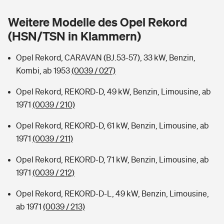
Sie haben Fragen?
Weitere Modelle des Opel Rekord
Hochwasser-Check: Wie gefährdet ist Ihr Haus?
Private Cyberversicherung
Rentenrechner: Wie viel Geld bekomme ich im Alter?
(HSN/TSN in Klammern)
Wer versichert was: Jetzt Versicherer finden
Musikinstrumentenversicherung
Opel Rekord, CARAVAN (BJ.53-57), 33 kW, Benzin,
Kombi, ab 1953
(0039 / 027)
Sie haben Fragen?
Zur Übersicht
Opel Rekord, REKORD-D, 49 kW, Benzin, Limousine, ab
1971
(0039 / 210)
Tools
Opel Rekord, REKORD-D, 61 kW, Benzin, Limousine, ab
1971
(0039 / 211)
Kinderunfall-Check: Mehr Sicherheit für deine Kids
Opel Rekord, REKORD-D, 71 kW, Benzin, Limousine, ab
Typklassen: So ist Ihr Auto eingestuft
1971
(0039 / 212)
Opel Rekord, REKORD-D-L, 49 kW, Benzin, Limousine,
Sie haben Fragen?
ab 1971
(0039 / 213)