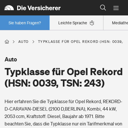
Typklassen: So ist Ihr Auto eingestuft
Wer versichert was: Jetzt Versicherer finden
Regionalklassen: So ist Ihre Region eingestuft
Sie haben Fragen?
Leichte Sprache
Mediath
Wer versichert was: Jetzt Versicherer finden
AUTO
TYPKLASSE FÜR OPEL REKORD (HSN: 0039, TS
Beruf
Auto
Typklasse für Opel Rekord
Berufsunfähigkeitsversicherung
Wohnen
(HSN: 0039, TSN: 243)
Erwerbsunfähigkeitsversicherung
Wohngebäudeversicherung
Hier erfahren Sie die Typklasse für Opel Rekord, REKORD-
Freizeit
Grundfähigkeitsversicherung
D-CARAVAN-DIESEL (2100 D,BERLINA), Kombi, 44 kW,
Hausratversicherung
2053 ccm, Kraftstoff: Diesel, Baujahr ab 1971. Bitte
Arbeitsrechtsschutz
Pri­vate Haft­pflicht­
beachten Sie, dass die Typklasse nur ein Tarifmerkmal von
Gesundheit
Elementarversicherung