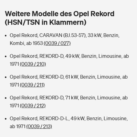
Sie haben Fragen?
Weitere Modelle des Opel Rekord
Hochwasser-Check: Wie gefährdet ist Ihr Haus?
Private Cyberversicherung
Rentenrechner: Wie viel Geld bekomme ich im Alter?
(HSN/TSN in Klammern)
Wer versichert was: Jetzt Versicherer finden
Musikinstrumentenversicherung
Opel Rekord, CARAVAN (BJ.53-57), 33 kW, Benzin,
Kombi, ab 1953
(0039 / 027)
Sie haben Fragen?
Zur Übersicht
Opel Rekord, REKORD-D, 49 kW, Benzin, Limousine, ab
1971
(0039 / 210)
Tools
Opel Rekord, REKORD-D, 61 kW, Benzin, Limousine, ab
1971
(0039 / 211)
Kinderunfall-Check: Mehr Sicherheit für deine Kids
Opel Rekord, REKORD-D, 71 kW, Benzin, Limousine, ab
Typklassen: So ist Ihr Auto eingestuft
1971
(0039 / 212)
Opel Rekord, REKORD-D-L, 49 kW, Benzin, Limousine,
Sie haben Fragen?
ab 1971
(0039 / 213)