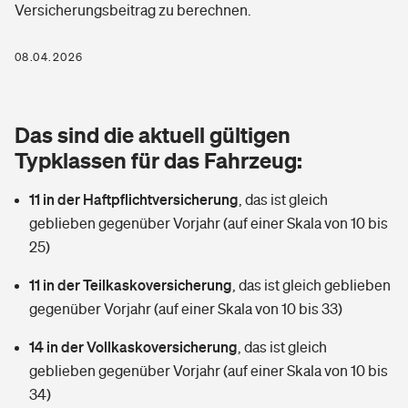
Versicherungsbeitrag zu berechnen.
Berufshaftpflichtversicherung
Rechts­schutz­ver­si­che­rung
Photovoltaik
Private Krankenversicherung
08.04.2026
Zur Übersicht
Fahrradversicherung
Wärmepumpen versichern
Zahnzusatzversicherung
Unfallversicherung
Tools
Das sind die aktuell gültigen
Glasversicherung
Dread-Disease-Versicherung
Typklassen für das Fahrzeug:
Kinderunfall­ver­si­che­rung
Rentenrechner: Wie viel Geld bekomme ich im Alter?
Vermieterrrechtsschutz
Tierkrankenversicherung
11 in der Haftpflichtversicherung
,
das ist gleich
Kinderinvalidität
geblieben gegenüber Vorjahr (auf einer Skala von 10 bis
Wer versichert was: Jetzt Versicherer finden
Mietkautionsversicherung
Zur Übersicht
25)
Reiseversicherung
Sie haben Fragen?
Restkreditversicherung
11 in der Teilkaskoversicherung
,
das ist gleich geblieben
Tools
gegenüber Vorjahr (auf einer Skala von 10 bis 33)
Hundehalter-Haftpflicht
Zur Übersicht
14 in der Vollkaskoversicherung
,
das ist gleich
Pferdehalter-Haftpflicht
Wer versichert was: Jetzt Versicherer finden
geblieben gegenüber Vorjahr (auf einer Skala von 10 bis
Tools
34)
Handyversicherung