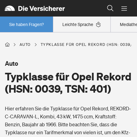
Typklassen: So ist Ihr Auto eingestuft
Wer versichert was: Jetzt Versicherer finden
Regionalklassen: So ist Ihre Region eingestuft
Sie haben Fragen?
Leichte Sprache
Mediath
Wer versichert was: Jetzt Versicherer finden
AUTO
TYPKLASSE FÜR OPEL REKORD (HSN: 0039, TS
Beruf
Auto
Typklasse für Opel Rekord
Berufsunfähigkeitsversicherung
Wohnen
(HSN: 0039, TSN: 401)
Erwerbsunfähigkeitsversicherung
Wohngebäudeversicherung
Hier erfahren Sie die Typklasse für Opel Rekord, REKORD-
Freizeit
Grundfähigkeitsversicherung
C-CARAVAN-L, Kombi, 43 kW, 1475 ccm, Kraftstoff:
Hausratversicherung
Benzin, Baujahr ab 1966. Bitte beachten Sie, dass die
Arbeitsrechtsschutz
Pri­vate Haft­pflicht­
Typklasse nur ein Tarifmerkmal von vielen ist, um den Kfz-
Gesundheit
Elementarversicherung