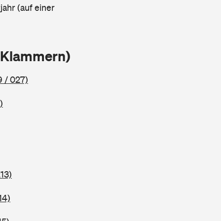
ahr (auf einer
n Klammern)
 / 027)
)
13)
14)