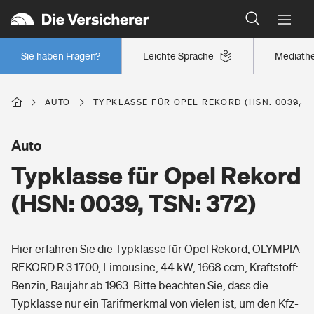
Typklassen: So ist Ihr Auto eingestuft
Wer versichert was: Jetzt Versicherer finden
Regionalklassen: So ist Ihre Region eingestuft
Sie haben Fragen?
Leichte Sprache
Mediath
Wer versichert was: Jetzt Versicherer finden
AUTO
TYPKLASSE FÜR OPEL REKORD (HSN: 0039, TS
Beruf
Auto
Typklasse für Opel Rekord
Berufsunfähigkeitsversicherung
Wohnen
(HSN: 0039, TSN: 372)
Erwerbsunfähigkeitsversicherung
Wohngebäudeversicherung
Hier erfahren Sie die Typklasse für Opel Rekord, OLYMPIA
Freizeit
Grundfähigkeitsversicherung
REKORD R 3 1700, Limousine, 44 kW, 1668 ccm, Kraftstoff:
Hausratversicherung
Benzin, Baujahr ab 1963. Bitte beachten Sie, dass die
Arbeitsrechtsschutz
Pri­vate Haft­pflicht­
Typklasse nur ein Tarifmerkmal von vielen ist, um den Kfz-
Gesundheit
Elementarversicherung