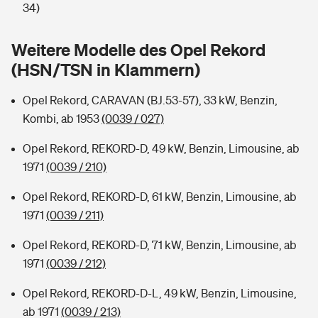
Sie haben Fragen?
34)
Hochwasser-Check: Wie gefährdet ist Ihr Haus?
Private Cyberversicherung
Rentenrechner: Wie viel Geld bekomme ich im Alter?
Weitere Modelle des Opel Rekord
(HSN/TSN in Klammern)
Wer versichert was: Jetzt Versicherer finden
Musikinstrumentenversicherung
Opel Rekord, CARAVAN (BJ.53-57), 33 kW, Benzin,
Sie haben Fragen?
Zur Übersicht
Kombi, ab 1953
(0039 / 027)
Opel Rekord, REKORD-D, 49 kW, Benzin, Limousine, ab
Tools
1971
(0039 / 210)
Opel Rekord, REKORD-D, 61 kW, Benzin, Limousine, ab
Kinderunfall-Check: Mehr Sicherheit für deine Kids
1971
(0039 / 211)
Typklassen: So ist Ihr Auto eingestuft
Opel Rekord, REKORD-D, 71 kW, Benzin, Limousine, ab
1971
(0039 / 212)
Sie haben Fragen?
Opel Rekord, REKORD-D-L, 49 kW, Benzin, Limousine,
ab 1971
(0039 / 213)