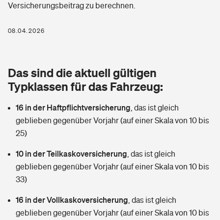
Versicherungsbeitrag zu berechnen.
Berufshaftpflichtversicherung
Rechts­schutz­ver­si­che­rung
Photovoltaik
Private Krankenversicherung
08.04.2026
Zur Übersicht
Fahrradversicherung
Wärmepumpen versichern
Zahnzusatzversicherung
Unfallversicherung
Tools
Das sind die aktuell gültigen
Glasversicherung
Dread-Disease-Versicherung
Typklassen für das Fahrzeug:
Kinderunfall­ver­si­che­rung
Rentenrechner: Wie viel Geld bekomme ich im Alter?
Vermieterrrechtsschutz
Tierkrankenversicherung
16 in der Haftpflichtversicherung
,
das ist gleich
Kinderinvalidität
geblieben gegenüber Vorjahr (auf einer Skala von 10 bis
Wer versichert was: Jetzt Versicherer finden
Mietkautionsversicherung
Zur Übersicht
25)
Reiseversicherung
Sie haben Fragen?
Restkreditversicherung
10 in der Teilkaskoversicherung
,
das ist gleich
Tools
geblieben gegenüber Vorjahr (auf einer Skala von 10 bis
Hundehalter-Haftpflicht
Zur Übersicht
33)
Pferdehalter-Haftpflicht
Wer versichert was: Jetzt Versicherer finden
16 in der Vollkaskoversicherung
,
das ist gleich
Tools
geblieben gegenüber Vorjahr (auf einer Skala von 10 bis
Handyversicherung