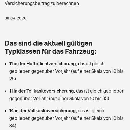
Versicherungsbeitrag zu berechnen.
Berufshaftpflichtversicherung
Rechts­schutz­ver­si­che­rung
Photovoltaik
Private Krankenversicherung
08.04.2026
Zur Übersicht
Fahrradversicherung
Wärmepumpen versichern
Zahnzusatzversicherung
Unfallversicherung
Tools
Das sind die aktuell gültigen
Glasversicherung
Dread-Disease-Versicherung
Typklassen für das Fahrzeug:
Kinderunfall­ver­si­che­rung
Rentenrechner: Wie viel Geld bekomme ich im Alter?
Vermieterrrechtsschutz
Tierkrankenversicherung
11 in der Haftpflichtversicherung
,
das ist gleich
Kinderinvalidität
geblieben gegenüber Vorjahr (auf einer Skala von 10 bis
Wer versichert was: Jetzt Versicherer finden
Mietkautionsversicherung
Zur Übersicht
25)
Reiseversicherung
Sie haben Fragen?
Restkreditversicherung
11 in der Teilkaskoversicherung
,
das ist gleich geblieben
Tools
gegenüber Vorjahr (auf einer Skala von 10 bis 33)
Hundehalter-Haftpflicht
Zur Übersicht
14 in der Vollkaskoversicherung
,
das ist gleich
Pferdehalter-Haftpflicht
Wer versichert was: Jetzt Versicherer finden
geblieben gegenüber Vorjahr (auf einer Skala von 10 bis
Tools
34)
Handyversicherung