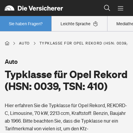
Typklassen: So ist Ihr Auto eingestuft
Wer versichert was: Jetzt Versicherer finden
Regionalklassen: So ist Ihre Region eingestuft
Sie haben Fragen?
Leichte Sprache
Mediath
Wer versichert was: Jetzt Versicherer finden
AUTO
TYPKLASSE FÜR OPEL REKORD (HSN: 0039, TS
Beruf
Auto
Typklasse für Opel Rekord
Berufsunfähigkeitsversicherung
Wohnen
(HSN: 0039, TSN: 410)
Erwerbsunfähigkeitsversicherung
Wohngebäudeversicherung
Hier erfahren Sie die Typklasse für Opel Rekord, REKORD-
Freizeit
Grundfähigkeitsversicherung
C, Limousine, 70 kW, 2213 ccm, Kraftstoff: Benzin, Baujahr
Hausratversicherung
ab 1966. Bitte beachten Sie, dass die Typklasse nur ein
Arbeitsrechtsschutz
Pri­vate Haft­pflicht­
Tarifmerkmal von vielen ist, um den Kfz-
Gesundheit
Elementarversicherung