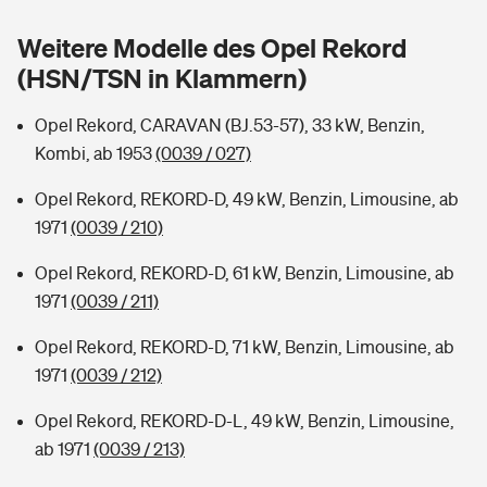
Sie haben Fragen?
Weitere Modelle des Opel Rekord
Hochwasser-Check: Wie gefährdet ist Ihr Haus?
Private Cyberversicherung
Rentenrechner: Wie viel Geld bekomme ich im Alter?
(HSN/TSN in Klammern)
Wer versichert was: Jetzt Versicherer finden
Musikinstrumentenversicherung
Opel Rekord, CARAVAN (BJ.53-57), 33 kW, Benzin,
Kombi, ab 1953
(0039 / 027)
Sie haben Fragen?
Zur Übersicht
Opel Rekord, REKORD-D, 49 kW, Benzin, Limousine, ab
1971
(0039 / 210)
Tools
Opel Rekord, REKORD-D, 61 kW, Benzin, Limousine, ab
1971
(0039 / 211)
Kinderunfall-Check: Mehr Sicherheit für deine Kids
Opel Rekord, REKORD-D, 71 kW, Benzin, Limousine, ab
Typklassen: So ist Ihr Auto eingestuft
1971
(0039 / 212)
Opel Rekord, REKORD-D-L, 49 kW, Benzin, Limousine,
Sie haben Fragen?
ab 1971
(0039 / 213)