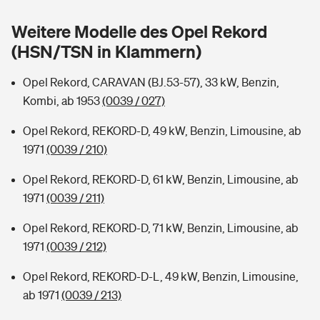
Sie haben Fragen?
Weitere Modelle des Opel Rekord
Hochwasser-Check: Wie gefährdet ist Ihr Haus?
Private Cyberversicherung
Rentenrechner: Wie viel Geld bekomme ich im Alter?
(HSN/TSN in Klammern)
Wer versichert was: Jetzt Versicherer finden
Musikinstrumentenversicherung
Opel Rekord, CARAVAN (BJ.53-57), 33 kW, Benzin,
Kombi, ab 1953
(0039 / 027)
Sie haben Fragen?
Zur Übersicht
Opel Rekord, REKORD-D, 49 kW, Benzin, Limousine, ab
1971
(0039 / 210)
Tools
Opel Rekord, REKORD-D, 61 kW, Benzin, Limousine, ab
1971
(0039 / 211)
Kinderunfall-Check: Mehr Sicherheit für deine Kids
Opel Rekord, REKORD-D, 71 kW, Benzin, Limousine, ab
Typklassen: So ist Ihr Auto eingestuft
1971
(0039 / 212)
Opel Rekord, REKORD-D-L, 49 kW, Benzin, Limousine,
Sie haben Fragen?
ab 1971
(0039 / 213)