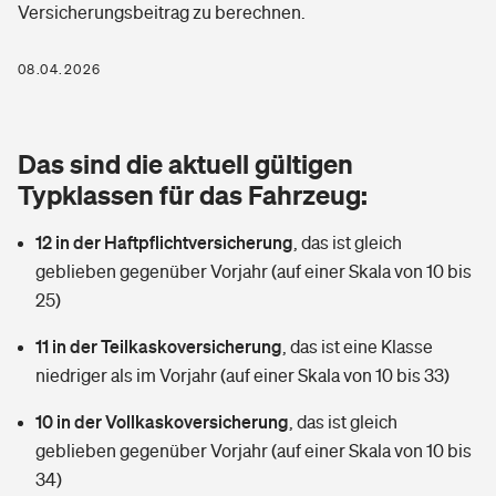
Versicherungsbeitrag zu berechnen.
Berufshaftpflichtversicherung
Rechts­schutz­ver­si­che­rung
Photovoltaik
Private Krankenversicherung
08.04.2026
Zur Übersicht
Fahrradversicherung
Wärmepumpen versichern
Zahnzusatzversicherung
Unfallversicherung
Tools
Das sind die aktuell gültigen
Glasversicherung
Dread-Disease-Versicherung
Typklassen für das Fahrzeug:
Kinderunfall­ver­si­che­rung
Rentenrechner: Wie viel Geld bekomme ich im Alter?
Vermieterrrechtsschutz
Tierkrankenversicherung
12 in der Haftpflichtversicherung
,
das ist gleich
Kinderinvalidität
geblieben gegenüber Vorjahr (auf einer Skala von 10 bis
Wer versichert was: Jetzt Versicherer finden
Mietkautionsversicherung
Zur Übersicht
25)
Reiseversicherung
Sie haben Fragen?
Restkreditversicherung
11 in der Teilkaskoversicherung
,
das ist eine Klasse
Tools
niedriger als im Vorjahr (auf einer Skala von 10 bis 33)
Hundehalter-Haftpflicht
Zur Übersicht
10 in der Vollkaskoversicherung
,
das ist gleich
Pferdehalter-Haftpflicht
Wer versichert was: Jetzt Versicherer finden
geblieben gegenüber Vorjahr (auf einer Skala von 10 bis
Tools
34)
Handyversicherung