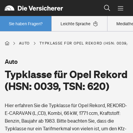
Typklassen: So ist Ihr Auto eingestuft
Wer versichert was: Jetzt Versicherer finden
Regionalklassen: So ist Ihre Region eingestuft
Sie haben Fragen?
Leichte Sprache
Mediath
Wer versichert was: Jetzt Versicherer finden
AUTO
TYPKLASSE FÜR OPEL REKORD (HSN: 0039, TS
Beruf
Auto
Typklasse für Opel Rekord
Berufsunfähigkeitsversicherung
Wohnen
(HSN: 0039, TSN: 620)
Erwerbsunfähigkeitsversicherung
Wohngebäudeversicherung
Hier erfahren Sie die Typklasse für Opel Rekord, REKORD-
Freizeit
Grundfähigkeitsversicherung
E-CARAVAN (L,CD), Kombi, 66 kW, 1771 ccm, Kraftstoff:
Hausratversicherung
Benzin, Baujahr ab 1983. Bitte beachten Sie, dass die
Arbeitsrechtsschutz
Pri­vate Haft­pflicht­
Typklasse nur ein Tarifmerkmal von vielen ist, um den Kfz-
Gesundheit
Elementarversicherung