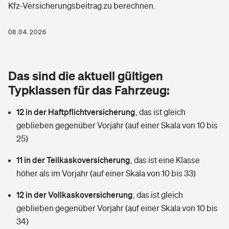
Kfz-Versicherungsbeitrag zu berechnen.
Berufshaftpflichtversicherung
Rechts­schutz­ver­si­che­rung
Photovoltaik
Private Krankenversicherung
08.04.2026
Zur Übersicht
Fahrradversicherung
Wärmepumpen versichern
Zahnzusatzversicherung
Unfallversicherung
Tools
Das sind die aktuell gültigen
Glasversicherung
Dread-Disease-Versicherung
Typklassen für das Fahrzeug:
Kinderunfall­ver­si­che­rung
Rentenrechner: Wie viel Geld bekomme ich im Alter?
Vermieterrrechtsschutz
Tierkrankenversicherung
12 in der Haftpflichtversicherung
,
das ist gleich
Kinderinvalidität
geblieben gegenüber Vorjahr (auf einer Skala von 10 bis
Wer versichert was: Jetzt Versicherer finden
Mietkautionsversicherung
Zur Übersicht
25)
Reiseversicherung
Sie haben Fragen?
Restkreditversicherung
11 in der Teilkaskoversicherung
,
das ist eine Klasse
Tools
höher als im Vorjahr (auf einer Skala von 10 bis 33)
Hundehalter-Haftpflicht
Zur Übersicht
12 in der Vollkaskoversicherung
,
das ist gleich
Pferdehalter-Haftpflicht
Wer versichert was: Jetzt Versicherer finden
geblieben gegenüber Vorjahr (auf einer Skala von 10 bis
Tools
34)
Handyversicherung