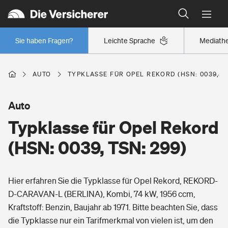
Typklassen: So ist Ihr Auto eingestuft
Wer versichert was: Jetzt Versicherer finden
Regionalklassen: So ist Ihre Region eingestuft
Sie haben Fragen?
Leichte Sprache
Mediath
Wer versichert was: Jetzt Versicherer finden
AUTO
TYPKLASSE FÜR OPEL REKORD (HSN: 0039, TS
Beruf
Auto
Typklasse für Opel Rekord
Berufsunfähigkeitsversicherung
Wohnen
(HSN: 0039, TSN: 299)
Erwerbsunfähigkeitsversicherung
Wohngebäudeversicherung
Hier erfahren Sie die Typklasse für Opel Rekord, REKORD-
Freizeit
Grundfähigkeitsversicherung
D-CARAVAN-L (BERLINA), Kombi, 74 kW, 1956 ccm,
Hausratversicherung
Kraftstoff: Benzin, Baujahr ab 1971. Bitte beachten Sie, dass
Arbeitsrechtsschutz
Pri­vate Haft­pflicht­
die Typklasse nur ein Tarifmerkmal von vielen ist, um den
Gesundheit
Elementarversicherung