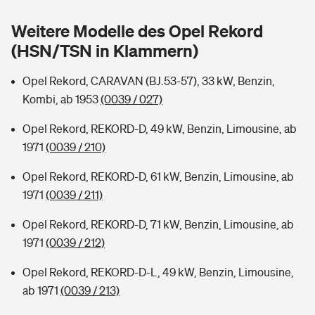
Sie haben Fragen?
Weitere Modelle des Opel Rekord
Hochwasser-Check: Wie gefährdet ist Ihr Haus?
Private Cyberversicherung
Rentenrechner: Wie viel Geld bekomme ich im Alter?
(HSN/TSN in Klammern)
Wer versichert was: Jetzt Versicherer finden
Musikinstrumentenversicherung
Opel Rekord, CARAVAN (BJ.53-57), 33 kW, Benzin,
Kombi, ab 1953
(0039 / 027)
Sie haben Fragen?
Zur Übersicht
Opel Rekord, REKORD-D, 49 kW, Benzin, Limousine, ab
1971
(0039 / 210)
Tools
Opel Rekord, REKORD-D, 61 kW, Benzin, Limousine, ab
1971
(0039 / 211)
Kinderunfall-Check: Mehr Sicherheit für deine Kids
Opel Rekord, REKORD-D, 71 kW, Benzin, Limousine, ab
Typklassen: So ist Ihr Auto eingestuft
1971
(0039 / 212)
Opel Rekord, REKORD-D-L, 49 kW, Benzin, Limousine,
Sie haben Fragen?
ab 1971
(0039 / 213)