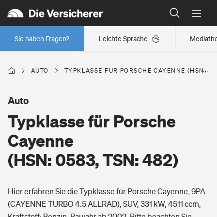
Typklassen: So ist Ihr Auto eingestuft
Wer versichert was: Jetzt Versicherer finden
Regionalklassen: So ist Ihre Region eingestuft
Sie haben Fragen?
Leichte Sprache
Mediath
Wer versichert was: Jetzt Versicherer finden
AUTO
TYPKLASSE FÜR PORSCHE CAYENNE (HSN: 058
Beruf
Auto
Typklasse für Porsche
Berufsunfähigkeitsversicherung
Wohnen
Cayenne
Erwerbsunfähigkeitsversicherung
(HSN: 0583, TSN: 482)
Wohngebäudeversicherung
Freizeit
Grundfähigkeitsversicherung
Hier erfahren Sie die Typklasse für Porsche Cayenne, 9PA
Hausratversicherung
Arbeitsrechtsschutz
(CAYENNE TURBO 4.5 ALLRAD), SUV, 331 kW, 4511 ccm,
Pri­vate Haft­pflicht­
Gesundheit
Kraftstoff: Benzin, Baujahr ab 2002. Bitte beachten Sie,
Elementarversicherung