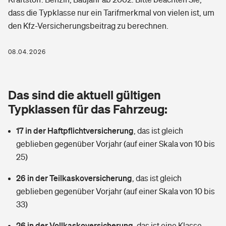
Berufshaftpflichtversicherung
dass die Typklasse nur ein Tarifmerkmal von vielen ist, um
Rechts­schutz­ver­si­che­rung
den Kfz-Versicherungsbeitrag zu berechnen.
Photovoltaik
Private Krankenversicherung
Zur Übersicht
Fahrradversicherung
Wärmepumpen versichern
08.04.2026
Zahnzusatzversicherung
Unfallversicherung
Tools
Glasversicherung
Dread-Disease-Versicherung
Das sind die aktuell gültigen
Kinderunfall­ver­si­che­rung
Rentenrechner: Wie viel Geld bekomme ich im Alter?
Vermieterrrechtsschutz
Typklassen für das Fahrzeug:
Tierkrankenversicherung
Kinderinvalidität
17 in der Haftpflichtversicherung
,
das ist gleich
Wer versichert was: Jetzt Versicherer finden
Mietkautionsversicherung
Zur Übersicht
geblieben gegenüber Vorjahr (auf einer Skala von 10 bis
Reiseversicherung
25)
Sie haben Fragen?
Restkreditversicherung
Tools
Hundehalter-Haftpflicht
26 in der Teilkaskoversicherung
,
das ist gleich
Zur Übersicht
geblieben gegenüber Vorjahr (auf einer Skala von 10 bis
Pferdehalter-Haftpflicht
Wer versichert was: Jetzt Versicherer finden
33)
Tools
26 in der Vollkaskoversicherung
Handyversicherung
,
das ist eine Klasse