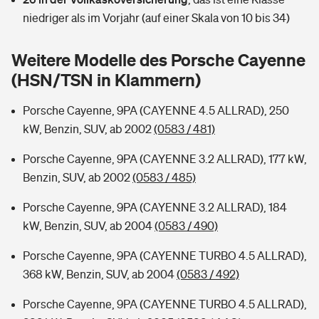
Sie haben Fragen?
niedriger als im Vorjahr (auf einer Skala von 10 bis 34)
Hochwasser-Check: Wie gefährdet ist Ihr Haus?
Private Cyberversicherung
Rentenrechner: Wie viel Geld bekomme ich im Alter?
Weitere Modelle des Porsche Cayenne
Wer versichert was: Jetzt Versicherer finden
Musikinstrumentenversicherung
(HSN/TSN in Klammern)
Sie haben Fragen?
Zur Übersicht
Porsche Cayenne, 9PA (CAYENNE 4.5 ALLRAD), 250
kW, Benzin, SUV, ab 2002
(0583 / 481)
Tools
Porsche Cayenne, 9PA (CAYENNE 3.2 ALLRAD), 177 kW,
Benzin, SUV, ab 2002
(0583 / 485)
Kinderunfall-Check: Mehr Sicherheit für deine Kids
Porsche Cayenne, 9PA (CAYENNE 3.2 ALLRAD), 184
kW, Benzin, SUV, ab 2004
(0583 / 490)
Typklassen: So ist Ihr Auto eingestuft
Porsche Cayenne, 9PA (CAYENNE TURBO 4.5 ALLRAD),
368 kW, Benzin, SUV, ab 2004
(0583 / 492)
Sie haben Fragen?
Porsche Cayenne, 9PA (CAYENNE TURBO 4.5 ALLRAD),