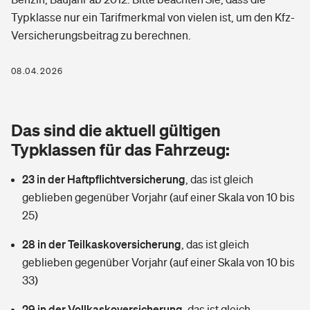
Berufshaftpflichtversicherung
Typklasse nur ein Tarifmerkmal von vielen ist, um den Kfz-
Rechts­schutz­ver­si­che­rung
Versicherungsbeitrag zu berechnen.
Photovoltaik
Private Krankenversicherung
Zur Übersicht
Fahrradversicherung
Wärmepumpen versichern
08.04.2026
Zahnzusatzversicherung
Unfallversicherung
Tools
Glasversicherung
Dread-Disease-Versicherung
Das sind die aktuell gültigen
Kinderunfall­ver­si­che­rung
Rentenrechner: Wie viel Geld bekomme ich im Alter?
Vermieterrrechtsschutz
Typklassen für das Fahrzeug:
Tierkrankenversicherung
Kinderinvalidität
23 in der Haftpflichtversicherung
,
das ist gleich
Wer versichert was: Jetzt Versicherer finden
Mietkautionsversicherung
Zur Übersicht
geblieben gegenüber Vorjahr (auf einer Skala von 10 bis
Reiseversicherung
25)
Sie haben Fragen?
Restkreditversicherung
Tools
Hundehalter-Haftpflicht
28 in der Teilkaskoversicherung
,
das ist gleich
Zur Übersicht
geblieben gegenüber Vorjahr (auf einer Skala von 10 bis
Pferdehalter-Haftpflicht
Wer versichert was: Jetzt Versicherer finden
33)
Tools
29 in der Vollkaskoversicherung
Handyversicherung
,
das ist gleich