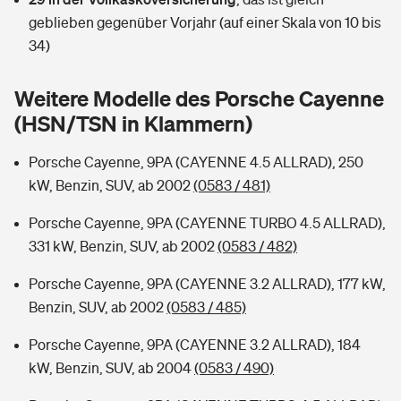
Sie haben Fragen?
geblieben gegenüber Vorjahr (auf einer Skala von 10 bis
Hochwasser-Check: Wie gefährdet ist Ihr Haus?
Private Cyberversicherung
34)
Rentenrechner: Wie viel Geld bekomme ich im Alter?
Wer versichert was: Jetzt Versicherer finden
Musikinstrumentenversicherung
Weitere Modelle des Porsche Cayenne
(HSN/TSN in Klammern)
Sie haben Fragen?
Zur Übersicht
Porsche Cayenne, 9PA (CAYENNE 4.5 ALLRAD), 250
kW, Benzin, SUV, ab 2002
(0583 / 481)
Tools
Porsche Cayenne, 9PA (CAYENNE TURBO 4.5 ALLRAD),
331 kW, Benzin, SUV, ab 2002
(0583 / 482)
Kinderunfall-Check: Mehr Sicherheit für deine Kids
Porsche Cayenne, 9PA (CAYENNE 3.2 ALLRAD), 177 kW,
Typklassen: So ist Ihr Auto eingestuft
Benzin, SUV, ab 2002
(0583 / 485)
Porsche Cayenne, 9PA (CAYENNE 3.2 ALLRAD), 184
Sie haben Fragen?
kW, Benzin, SUV, ab 2004
(0583 / 490)