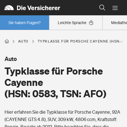
Typklassen: So ist Ihr Auto eingestuft
Wer versichert was: Jetzt Versicherer finden
Regionalklassen: So ist Ihre Region eingestuft
Sie haben Fragen?
Leichte Sprache
Mediath
Wer versichert was: Jetzt Versicherer finden
AUTO
TYPKLASSE FÜR PORSCHE CAYENNE (HSN: 058
Beruf
Auto
Typklasse für Porsche
Berufsunfähigkeitsversicherung
Wohnen
Cayenne
Erwerbsunfähigkeitsversicherung
(HSN: 0583, TSN: AFO)
Wohngebäudeversicherung
Freizeit
Grundfähigkeitsversicherung
Hier erfahren Sie die Typklasse für Porsche Cayenne, 92A
Hausratversicherung
Arbeitsrechtsschutz
(CAYENNE GTS 4.8), SUV, 309 kW, 4806 ccm, Kraftstoff:
Pri­vate Haft­pflicht­
Gesundheit
Benzin, Baujahr ab 2012. Bitte beachten Sie, dass die
Elementarversicherung