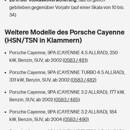
Sie haben Fragen?
geblieben gegenüber Vorjahr (auf einer Skala von 10 bis
Hochwasser-Check: Wie gefährdet ist Ihr Haus?
Private Cyberversicherung
34)
Rentenrechner: Wie viel Geld bekomme ich im Alter?
Wer versichert was: Jetzt Versicherer finden
Musikinstrumentenversicherung
Weitere Modelle des Porsche Cayenne
(HSN/TSN in Klammern)
Sie haben Fragen?
Zur Übersicht
Porsche Cayenne, 9PA (CAYENNE 4.5 ALLRAD), 250
kW, Benzin, SUV, ab 2002
(0583 / 481)
Tools
Porsche Cayenne, 9PA (CAYENNE TURBO 4.5 ALLRAD),
331 kW, Benzin, SUV, ab 2002
(0583 / 482)
Kinderunfall-Check: Mehr Sicherheit für deine Kids
Porsche Cayenne, 9PA (CAYENNE 3.2 ALLRAD), 177 kW,
Typklassen: So ist Ihr Auto eingestuft
Benzin, SUV, ab 2002
(0583 / 485)
Porsche Cayenne, 9PA (CAYENNE 3.2 ALLRAD), 184
Sie haben Fragen?
kW, Benzin, SUV, ab 2004
(0583 / 490)