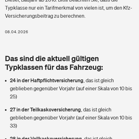
Berufshaftpflichtversicherung
Typklasse nur ein Tarifmerkmal von vielen ist, um den Kfz-
Rechts­schutz­ver­si­che­rung
Versicherungsbeitrag zu berechnen.
Photovoltaik
Private Krankenversicherung
Zur Übersicht
Fahrradversicherung
Wärmepumpen versichern
08.04.2026
Zahnzusatzversicherung
Unfallversicherung
Tools
Glasversicherung
Dread-Disease-Versicherung
Das sind die aktuell gültigen
Kinderunfall­ver­si­che­rung
Rentenrechner: Wie viel Geld bekomme ich im Alter?
Vermieterrrechtsschutz
Typklassen für das Fahrzeug:
Tierkrankenversicherung
Kinderinvalidität
24 in der Haftpflichtversicherung
,
das ist gleich
Wer versichert was: Jetzt Versicherer finden
Mietkautionsversicherung
Zur Übersicht
geblieben gegenüber Vorjahr (auf einer Skala von 10 bis
Reiseversicherung
25)
Sie haben Fragen?
Restkreditversicherung
Tools
Hundehalter-Haftpflicht
27 in der Teilkaskoversicherung
,
das ist gleich
Zur Übersicht
geblieben gegenüber Vorjahr (auf einer Skala von 10 bis
Pferdehalter-Haftpflicht
Wer versichert was: Jetzt Versicherer finden
33)
Tools
28 in der Vollkaskoversicherung
Handyversicherung
,
das ist gleich