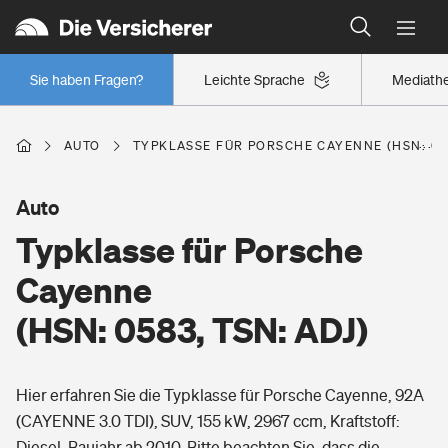
Typklassen: So ist Ihr Auto eingestuft
Wer versichert was: Jetzt Versicherer finden
Regionalklassen: So ist Ihre Region eingestuft
Sie haben Fragen?
Leichte Sprache
Mediath
Wer versichert was: Jetzt Versicherer finden
AUTO
TYPKLASSE FÜR PORSCHE CAYENNE (HSN: 058
Beruf
Auto
Typklasse für Porsche
Berufsunfähigkeitsversicherung
Wohnen
Cayenne
Erwerbsunfähigkeitsversicherung
(HSN: 0583, TSN: ADJ)
Wohngebäudeversicherung
Freizeit
Grundfähigkeitsversicherung
Hier erfahren Sie die Typklasse für Porsche Cayenne, 92A
Hausratversicherung
Arbeitsrechtsschutz
(CAYENNE 3.0 TDI), SUV, 155 kW, 2967 ccm, Kraftstoff:
Pri­vate Haft­pflicht­
Gesundheit
Diesel, Baujahr ab 2010. Bitte beachten Sie, dass die
Elementarversicherung