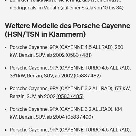
Sie haben Fragen?
niedriger als im Vorjahr (auf einer Skala von 10 bis 34)
Hochwasser-Check: Wie gefährdet ist Ihr Haus?
Private Cyberversicherung
Rentenrechner: Wie viel Geld bekomme ich im Alter?
Weitere Modelle des Porsche Cayenne
Wer versichert was: Jetzt Versicherer finden
Musikinstrumentenversicherung
(HSN/TSN in Klammern)
Sie haben Fragen?
Zur Übersicht
Porsche Cayenne, 9PA (CAYENNE 4.5 ALLRAD), 250
kW, Benzin, SUV, ab 2002
(0583 / 481)
Tools
Porsche Cayenne, 9PA (CAYENNE TURBO 4.5 ALLRAD),
331 kW, Benzin, SUV, ab 2002
(0583 / 482)
Kinderunfall-Check: Mehr Sicherheit für deine Kids
Porsche Cayenne, 9PA (CAYENNE 3.2 ALLRAD), 177 kW,
Benzin, SUV, ab 2002
(0583 / 485)
Typklassen: So ist Ihr Auto eingestuft
Porsche Cayenne, 9PA (CAYENNE 3.2 ALLRAD), 184
kW, Benzin, SUV, ab 2004
(0583 / 490)
Sie haben Fragen?
Porsche Cayenne, 9PA (CAYENNE TURBO 4.5 ALLRAD),