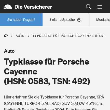
Typklassen: So ist Ihr Auto eingestuft
Wer versichert was: Jetzt Versicherer finden
Regionalklassen: So ist Ihre Region eingestuft
Sie haben Fragen?
Leichte Sprache
Mediath
Wer versichert was: Jetzt Versicherer finden
AUTO
TYPKLASSE FÜR PORSCHE CAYENNE (HSN: 058
Beruf
Auto
Typklasse für Porsche
Berufsunfähigkeitsversicherung
Wohnen
Cayenne
Erwerbsunfähigkeitsversicherung
(HSN: 0583, TSN: 492)
Wohngebäudeversicherung
Freizeit
Grundfähigkeitsversicherung
Hier erfahren Sie die Typklasse für Porsche Cayenne, 9PA
Hausratversicherung
Arbeitsrechtsschutz
(CAYENNE TURBO 4.5 ALLRAD), SUV, 368 kW, 4511 ccm,
Pri­vate Haft­pflicht­
Gesundheit
Kraftstoff: Benzin, Baujahr ab 2004. Bitte beachten Sie,
Elementarversicherung