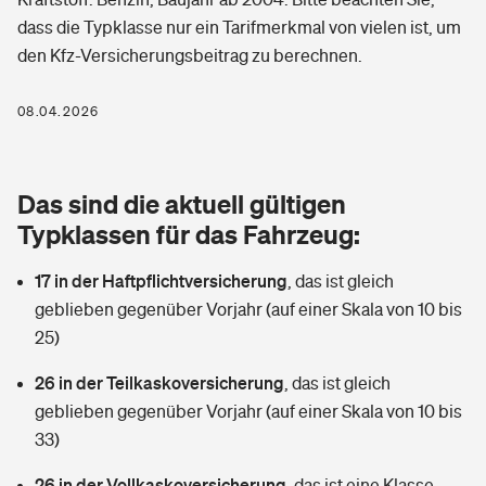
Berufshaftpflichtversicherung
dass die Typklasse nur ein Tarifmerkmal von vielen ist, um
Rechts­schutz­ver­si­che­rung
den Kfz-Versicherungsbeitrag zu berechnen.
Photovoltaik
Private Krankenversicherung
Zur Übersicht
Fahrradversicherung
Wärmepumpen versichern
08.04.2026
Zahnzusatzversicherung
Unfallversicherung
Tools
Glasversicherung
Dread-Disease-Versicherung
Das sind die aktuell gültigen
Kinderunfall­ver­si­che­rung
Rentenrechner: Wie viel Geld bekomme ich im Alter?
Vermieterrrechtsschutz
Typklassen für das Fahrzeug:
Tierkrankenversicherung
Kinderinvalidität
17 in der Haftpflichtversicherung
,
das ist gleich
Wer versichert was: Jetzt Versicherer finden
Mietkautionsversicherung
Zur Übersicht
geblieben gegenüber Vorjahr (auf einer Skala von 10 bis
Reiseversicherung
25)
Sie haben Fragen?
Restkreditversicherung
Tools
Hundehalter-Haftpflicht
26 in der Teilkaskoversicherung
,
das ist gleich
Zur Übersicht
geblieben gegenüber Vorjahr (auf einer Skala von 10 bis
Pferdehalter-Haftpflicht
Wer versichert was: Jetzt Versicherer finden
33)
Tools
26 in der Vollkaskoversicherung
Handyversicherung
,
das ist eine Klasse