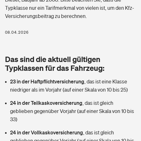
Berufshaftpflichtversicherung
Typklasse nur ein Tarifmerkmal von vielen ist, um den Kfz-
Rechts­schutz­ver­si­che­rung
Versicherungsbeitrag zu berechnen.
Photovoltaik
Private Krankenversicherung
Zur Übersicht
Fahrradversicherung
Wärmepumpen versichern
08.04.2026
Zahnzusatzversicherung
Unfallversicherung
Tools
Glasversicherung
Dread-Disease-Versicherung
Das sind die aktuell gültigen
Kinderunfall­ver­si­che­rung
Rentenrechner: Wie viel Geld bekomme ich im Alter?
Vermieterrrechtsschutz
Typklassen für das Fahrzeug:
Tierkrankenversicherung
Kinderinvalidität
23 in der Haftpflichtversicherung
,
das ist eine Klasse
Wer versichert was: Jetzt Versicherer finden
Mietkautionsversicherung
Zur Übersicht
niedriger als im Vorjahr (auf einer Skala von 10 bis 25)
Reiseversicherung
Sie haben Fragen?
Restkreditversicherung
24 in der Teilkaskoversicherung
,
das ist gleich
Tools
Hundehalter-Haftpflicht
geblieben gegenüber Vorjahr (auf einer Skala von 10 bis
Zur Übersicht
33)
Pferdehalter-Haftpflicht
Wer versichert was: Jetzt Versicherer finden
24 in der Vollkaskoversicherung
,
das ist gleich
Tools
Handyversicherung
geblieben gegenüber Vorjahr (auf einer Skala von 10 bis