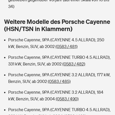
Sie haben Fragen?
34)
Hochwasser-Check: Wie gefährdet ist Ihr Haus?
Private Cyberversicherung
Rentenrechner: Wie viel Geld bekomme ich im Alter?
Weitere Modelle des Porsche Cayenne
Wer versichert was: Jetzt Versicherer finden
Musikinstrumentenversicherung
(HSN/TSN in Klammern)
Sie haben Fragen?
Zur Übersicht
Porsche Cayenne, 9PA (CAYENNE 4.5 ALLRAD), 250
kW, Benzin, SUV, ab 2002
(0583 / 481)
Tools
Porsche Cayenne, 9PA (CAYENNE TURBO 4.5 ALLRAD),
331 kW, Benzin, SUV, ab 2002
(0583 / 482)
Kinderunfall-Check: Mehr Sicherheit für deine Kids
Porsche Cayenne, 9PA (CAYENNE 3.2 ALLRAD), 177 kW,
Benzin, SUV, ab 2002
(0583 / 485)
Typklassen: So ist Ihr Auto eingestuft
Porsche Cayenne, 9PA (CAYENNE 3.2 ALLRAD), 184
kW, Benzin, SUV, ab 2004
(0583 / 490)
Sie haben Fragen?
Porsche Cayenne, 9PA (CAYENNE TURBO 4.5 ALLRAD),