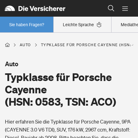
Typklassen: So ist Ihr Auto eingestuft
Wer versichert was: Jetzt Versicherer finden
Regionalklassen: So ist Ihre Region eingestuft
Sie haben Fragen?
Leichte Sprache
Mediath
Wer versichert was: Jetzt Versicherer finden
AUTO
TYPKLASSE FÜR PORSCHE CAYENNE (HSN: 058
Beruf
Auto
Typklasse für Porsche
Berufsunfähigkeitsversicherung
Wohnen
Cayenne
Erwerbsunfähigkeitsversicherung
(HSN: 0583, TSN: ACO)
Wohngebäudeversicherung
Freizeit
Grundfähigkeitsversicherung
Hier erfahren Sie die Typklasse für Porsche Cayenne, 9PA
Hausratversicherung
Arbeitsrechtsschutz
(CAYENNE 3.0 V6 TDI), SUV, 176 kW, 2967 ccm, Kraftstoff:
Pri­vate Haft­pflicht­
Gesundheit
Diesel, Baujahr ab 2008. Bitte beachten Sie, dass die
Elementarversicherung