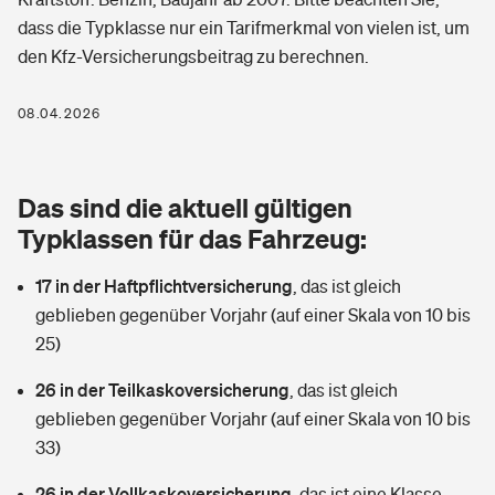
Berufshaftpflichtversicherung
dass die Typklasse nur ein Tarifmerkmal von vielen ist, um
Rechts­schutz­ver­si­che­rung
den Kfz-Versicherungsbeitrag zu berechnen.
Photovoltaik
Private Krankenversicherung
Zur Übersicht
Fahrradversicherung
Wärmepumpen versichern
08.04.2026
Zahnzusatzversicherung
Unfallversicherung
Tools
Glasversicherung
Dread-Disease-Versicherung
Das sind die aktuell gültigen
Kinderunfall­ver­si­che­rung
Rentenrechner: Wie viel Geld bekomme ich im Alter?
Vermieterrrechtsschutz
Typklassen für das Fahrzeug:
Tierkrankenversicherung
Kinderinvalidität
17 in der Haftpflichtversicherung
,
das ist gleich
Wer versichert was: Jetzt Versicherer finden
Mietkautionsversicherung
Zur Übersicht
geblieben gegenüber Vorjahr (auf einer Skala von 10 bis
Reiseversicherung
25)
Sie haben Fragen?
Restkreditversicherung
Tools
Hundehalter-Haftpflicht
26 in der Teilkaskoversicherung
,
das ist gleich
Zur Übersicht
geblieben gegenüber Vorjahr (auf einer Skala von 10 bis
Pferdehalter-Haftpflicht
Wer versichert was: Jetzt Versicherer finden
33)
Tools
26 in der Vollkaskoversicherung
Handyversicherung
,
das ist eine Klasse