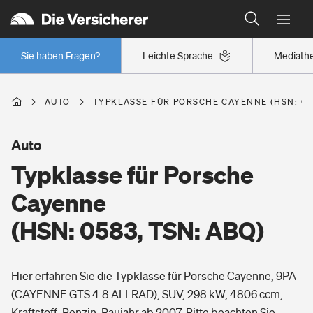
Typklassen: So ist Ihr Auto eingestuft
Wer versichert was: Jetzt Versicherer finden
Regionalklassen: So ist Ihre Region eingestuft
Sie haben Fragen?
Leichte Sprache
Mediath
Wer versichert was: Jetzt Versicherer finden
AUTO
TYPKLASSE FÜR PORSCHE CAYENNE (HSN: 058
Beruf
Auto
Typklasse für Porsche
Berufsunfähigkeitsversicherung
Wohnen
Cayenne
Erwerbsunfähigkeitsversicherung
(HSN: 0583, TSN: ABQ)
Wohngebäudeversicherung
Freizeit
Grundfähigkeitsversicherung
Hier erfahren Sie die Typklasse für Porsche Cayenne, 9PA
Hausratversicherung
Arbeitsrechtsschutz
(CAYENNE GTS 4.8 ALLRAD), SUV, 298 kW, 4806 ccm,
Pri­vate Haft­pflicht­
Gesundheit
Kraftstoff: Benzin, Baujahr ab 2007. Bitte beachten Sie,
Elementarversicherung