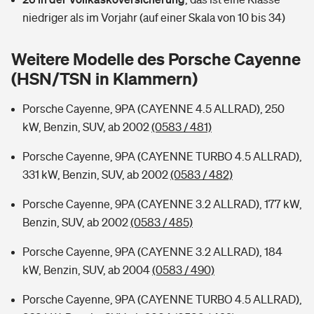
Sie haben Fragen?
niedriger als im Vorjahr (auf einer Skala von 10 bis 34)
Hochwasser-Check: Wie gefährdet ist Ihr Haus?
Private Cyberversicherung
Rentenrechner: Wie viel Geld bekomme ich im Alter?
Weitere Modelle des Porsche Cayenne
Wer versichert was: Jetzt Versicherer finden
Musikinstrumentenversicherung
(HSN/TSN in Klammern)
Sie haben Fragen?
Zur Übersicht
Porsche Cayenne, 9PA (CAYENNE 4.5 ALLRAD), 250
kW, Benzin, SUV, ab 2002
(0583 / 481)
Tools
Porsche Cayenne, 9PA (CAYENNE TURBO 4.5 ALLRAD),
331 kW, Benzin, SUV, ab 2002
(0583 / 482)
Kinderunfall-Check: Mehr Sicherheit für deine Kids
Porsche Cayenne, 9PA (CAYENNE 3.2 ALLRAD), 177 kW,
Benzin, SUV, ab 2002
(0583 / 485)
Typklassen: So ist Ihr Auto eingestuft
Porsche Cayenne, 9PA (CAYENNE 3.2 ALLRAD), 184
kW, Benzin, SUV, ab 2004
(0583 / 490)
Sie haben Fragen?
Porsche Cayenne, 9PA (CAYENNE TURBO 4.5 ALLRAD),