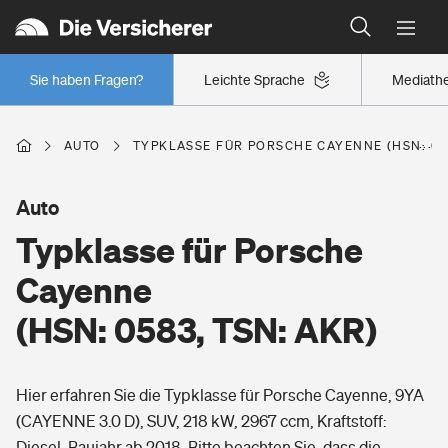
Typklassen: So ist Ihr Auto eingestuft
Wer versichert was: Jetzt Versicherer finden
Regionalklassen: So ist Ihre Region eingestuft
Sie haben Fragen?
Leichte Sprache
Mediath
Wer versichert was: Jetzt Versicherer finden
AUTO
TYPKLASSE FÜR PORSCHE CAYENNE (HSN: 058
Beruf
Auto
Typklasse für Porsche
Berufsunfähigkeitsversicherung
Wohnen
Cayenne
Erwerbsunfähigkeitsversicherung
(HSN: 0583, TSN: AKR)
Wohngebäudeversicherung
Freizeit
Grundfähigkeitsversicherung
Hier erfahren Sie die Typklasse für Porsche Cayenne, 9YA
Hausratversicherung
Arbeitsrechtsschutz
(CAYENNE 3.0 D), SUV, 218 kW, 2967 ccm, Kraftstoff:
Pri­vate Haft­pflicht­
Gesundheit
Diesel, Baujahr ab 2018. Bitte beachten Sie, dass die
Elementarversicherung