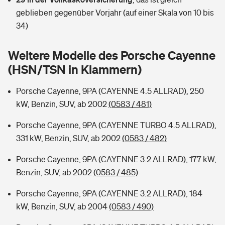
Sie haben Fragen?
geblieben gegenüber Vorjahr (auf einer Skala von 10 bis
Hochwasser-Check: Wie gefährdet ist Ihr Haus?
Private Cyberversicherung
34)
Rentenrechner: Wie viel Geld bekomme ich im Alter?
Wer versichert was: Jetzt Versicherer finden
Musikinstrumentenversicherung
Weitere Modelle des Porsche Cayenne
(HSN/TSN in Klammern)
Sie haben Fragen?
Zur Übersicht
Porsche Cayenne, 9PA (CAYENNE 4.5 ALLRAD), 250
kW, Benzin, SUV, ab 2002
(0583 / 481)
Tools
Porsche Cayenne, 9PA (CAYENNE TURBO 4.5 ALLRAD),
331 kW, Benzin, SUV, ab 2002
(0583 / 482)
Kinderunfall-Check: Mehr Sicherheit für deine Kids
Porsche Cayenne, 9PA (CAYENNE 3.2 ALLRAD), 177 kW,
Typklassen: So ist Ihr Auto eingestuft
Benzin, SUV, ab 2002
(0583 / 485)
Porsche Cayenne, 9PA (CAYENNE 3.2 ALLRAD), 184
Sie haben Fragen?
kW, Benzin, SUV, ab 2004
(0583 / 490)