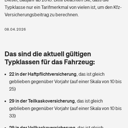
Berufshaftpflichtversicherung
Typklasse nur ein Tarifmerkmal von vielen ist, um den Kfz-
Rechts­schutz­ver­si­che­rung
Versicherungsbeitrag zu berechnen.
Photovoltaik
Private Krankenversicherung
Zur Übersicht
Fahrradversicherung
Wärmepumpen versichern
08.04.2026
Zahnzusatzversicherung
Unfallversicherung
Tools
Glasversicherung
Dread-Disease-Versicherung
Das sind die aktuell gültigen
Kinderunfall­ver­si­che­rung
Rentenrechner: Wie viel Geld bekomme ich im Alter?
Vermieterrrechtsschutz
Typklassen für das Fahrzeug:
Tierkrankenversicherung
Kinderinvalidität
22 in der Haftpflichtversicherung
,
das ist gleich
Wer versichert was: Jetzt Versicherer finden
Mietkautionsversicherung
Zur Übersicht
geblieben gegenüber Vorjahr (auf einer Skala von 10 bis
Reiseversicherung
25)
Sie haben Fragen?
Restkreditversicherung
Tools
Hundehalter-Haftpflicht
29 in der Teilkaskoversicherung
,
das ist gleich
Zur Übersicht
geblieben gegenüber Vorjahr (auf einer Skala von 10 bis
Pferdehalter-Haftpflicht
Wer versichert was: Jetzt Versicherer finden
33)
Tools
29 in der Vollkaskoversicherung
Handyversicherung
,
das ist gleich