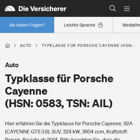
Typklassen: So ist Ihr Auto eingestuft
Wer versichert was: Jetzt Versicherer finden
Regionalklassen: So ist Ihre Region eingestuft
Sie haben Fragen?
Leichte Sprache
Mediath
Wer versichert was: Jetzt Versicherer finden
AUTO
TYPKLASSE FÜR PORSCHE CAYENNE (HSN: 058
Beruf
Auto
Typklasse für Porsche
Berufsunfähigkeitsversicherung
Wohnen
Cayenne
Erwerbsunfähigkeitsversicherung
(HSN: 0583, TSN: AIL)
Wohngebäudeversicherung
Freizeit
Grundfähigkeitsversicherung
Hier erfahren Sie die Typklasse für Porsche Cayenne, 92A
Hausratversicherung
Arbeitsrechtsschutz
(CAYENNE GTS 3.6), SUV, 324 kW, 3604 ccm, Kraftstoff:
Pri­vate Haft­pflicht­
Gesundheit
Benzin, Baujahr ab 2014. Bitte beachten Sie, dass die
Elementarversicherung