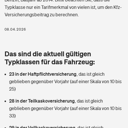
Berufshaftpflichtversicherung
Typklasse nur ein Tarifmerkmal von vielen ist, um den Kfz-
Rechts­schutz­ver­si­che­rung
Versicherungsbeitrag zu berechnen.
Photovoltaik
Private Krankenversicherung
Zur Übersicht
Fahrradversicherung
Wärmepumpen versichern
08.04.2026
Zahnzusatzversicherung
Unfallversicherung
Tools
Glasversicherung
Dread-Disease-Versicherung
Das sind die aktuell gültigen
Kinderunfall­ver­si­che­rung
Rentenrechner: Wie viel Geld bekomme ich im Alter?
Vermieterrrechtsschutz
Typklassen für das Fahrzeug:
Tierkrankenversicherung
Kinderinvalidität
23 in der Haftpflichtversicherung
,
das ist gleich
Wer versichert was: Jetzt Versicherer finden
Mietkautionsversicherung
Zur Übersicht
geblieben gegenüber Vorjahr (auf einer Skala von 10 bis
Reiseversicherung
25)
Sie haben Fragen?
Restkreditversicherung
Tools
Hundehalter-Haftpflicht
28 in der Teilkaskoversicherung
,
das ist gleich
Zur Übersicht
geblieben gegenüber Vorjahr (auf einer Skala von 10 bis
Pferdehalter-Haftpflicht
Wer versichert was: Jetzt Versicherer finden
33)
Tools
29 in der Vollkaskoversicherung
Handyversicherung
,
das ist gleich