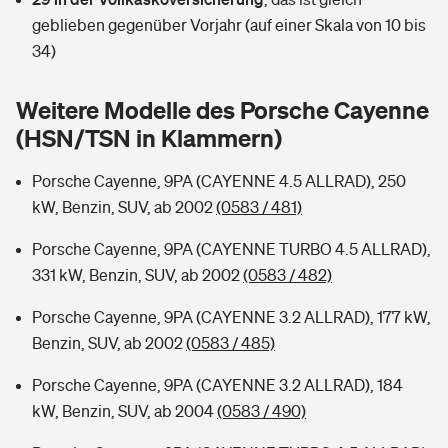
Sie haben Fragen?
geblieben gegenüber Vorjahr (auf einer Skala von 10 bis
Hochwasser-Check: Wie gefährdet ist Ihr Haus?
Private Cyberversicherung
34)
Rentenrechner: Wie viel Geld bekomme ich im Alter?
Wer versichert was: Jetzt Versicherer finden
Musikinstrumentenversicherung
Weitere Modelle des Porsche Cayenne
(HSN/TSN in Klammern)
Sie haben Fragen?
Zur Übersicht
Porsche Cayenne, 9PA (CAYENNE 4.5 ALLRAD), 250
kW, Benzin, SUV, ab 2002
(0583 / 481)
Tools
Porsche Cayenne, 9PA (CAYENNE TURBO 4.5 ALLRAD),
331 kW, Benzin, SUV, ab 2002
(0583 / 482)
Kinderunfall-Check: Mehr Sicherheit für deine Kids
Porsche Cayenne, 9PA (CAYENNE 3.2 ALLRAD), 177 kW,
Typklassen: So ist Ihr Auto eingestuft
Benzin, SUV, ab 2002
(0583 / 485)
Porsche Cayenne, 9PA (CAYENNE 3.2 ALLRAD), 184
Sie haben Fragen?
kW, Benzin, SUV, ab 2004
(0583 / 490)