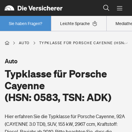
Typklassen: So ist Ihr Auto eingestuft
Wer versichert was: Jetzt Versicherer finden
Regionalklassen: So ist Ihre Region eingestuft
Sie haben Fragen?
Leichte Sprache
Mediath
Wer versichert was: Jetzt Versicherer finden
AUTO
TYPKLASSE FÜR PORSCHE CAYENNE (HSN: 058
Beruf
Auto
Typklasse für Porsche
Berufsunfähigkeitsversicherung
Wohnen
Cayenne
Erwerbsunfähigkeitsversicherung
(HSN: 0583, TSN: ADK)
Wohngebäudeversicherung
Freizeit
Grundfähigkeitsversicherung
Hier erfahren Sie die Typklasse für Porsche Cayenne, 92A
Hausratversicherung
Arbeitsrechtsschutz
(CAYENNE 3.0 TDI), SUV, 155 kW, 2967 ccm, Kraftstoff:
Pri­vate Haft­pflicht­
Gesundheit
Diesel, Baujahr ab 2010. Bitte beachten Sie, dass die
Elementarversicherung