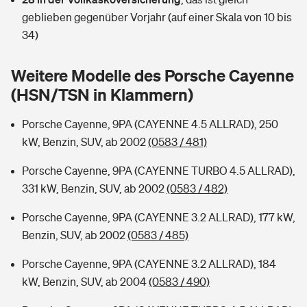
Sie haben Fragen?
geblieben gegenüber Vorjahr (auf einer Skala von 10 bis
Hochwasser-Check: Wie gefährdet ist Ihr Haus?
Private Cyberversicherung
34)
Rentenrechner: Wie viel Geld bekomme ich im Alter?
Wer versichert was: Jetzt Versicherer finden
Musikinstrumentenversicherung
Weitere Modelle des Porsche Cayenne
(HSN/TSN in Klammern)
Sie haben Fragen?
Zur Übersicht
Porsche Cayenne, 9PA (CAYENNE 4.5 ALLRAD), 250
kW, Benzin, SUV, ab 2002
(0583 / 481)
Tools
Porsche Cayenne, 9PA (CAYENNE TURBO 4.5 ALLRAD),
331 kW, Benzin, SUV, ab 2002
(0583 / 482)
Kinderunfall-Check: Mehr Sicherheit für deine Kids
Porsche Cayenne, 9PA (CAYENNE 3.2 ALLRAD), 177 kW,
Typklassen: So ist Ihr Auto eingestuft
Benzin, SUV, ab 2002
(0583 / 485)
Porsche Cayenne, 9PA (CAYENNE 3.2 ALLRAD), 184
Sie haben Fragen?
kW, Benzin, SUV, ab 2004
(0583 / 490)