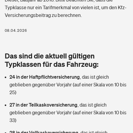
Berufshaftpflichtversicherung
Typklasse nur ein Tarifmerkmal von vielen ist, um den Kfz-
Rechts­schutz­ver­si­che­rung
Versicherungsbeitrag zu berechnen.
Photovoltaik
Private Krankenversicherung
Zur Übersicht
Fahrradversicherung
Wärmepumpen versichern
08.04.2026
Zahnzusatzversicherung
Unfallversicherung
Tools
Glasversicherung
Dread-Disease-Versicherung
Das sind die aktuell gültigen
Kinderunfall­ver­si­che­rung
Rentenrechner: Wie viel Geld bekomme ich im Alter?
Vermieterrrechtsschutz
Typklassen für das Fahrzeug:
Tierkrankenversicherung
Kinderinvalidität
24 in der Haftpflichtversicherung
,
das ist gleich
Wer versichert was: Jetzt Versicherer finden
Mietkautionsversicherung
Zur Übersicht
geblieben gegenüber Vorjahr (auf einer Skala von 10 bis
Reiseversicherung
25)
Sie haben Fragen?
Restkreditversicherung
Tools
Hundehalter-Haftpflicht
27 in der Teilkaskoversicherung
,
das ist gleich
Zur Übersicht
geblieben gegenüber Vorjahr (auf einer Skala von 10 bis
Pferdehalter-Haftpflicht
Wer versichert was: Jetzt Versicherer finden
33)
Tools
28 in der Vollkaskoversicherung
Handyversicherung
,
das ist gleich