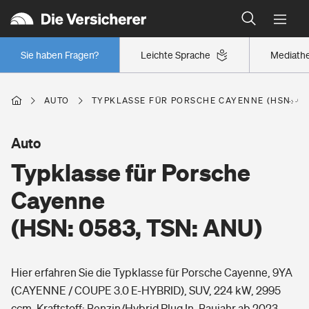
Typklassen: So ist Ihr Auto eingestuft
Wer versichert was: Jetzt Versicherer finden
Regionalklassen: So ist Ihre Region eingestuft
Sie haben Fragen?
Leichte Sprache
Mediath
Wer versichert was: Jetzt Versicherer finden
AUTO
TYPKLASSE FÜR PORSCHE CAYENNE (HSN: 058
Beruf
Auto
Typklasse für Porsche
Berufsunfähigkeitsversicherung
Wohnen
Cayenne
Erwerbsunfähigkeitsversicherung
(HSN: 0583, TSN: ANU)
Wohngebäudeversicherung
Freizeit
Grundfähigkeitsversicherung
Hier erfahren Sie die Typklasse für Porsche Cayenne, 9YA
Hausratversicherung
Arbeitsrechtsschutz
(CAYENNE / COUPE 3.0 E-HYBRID), SUV, 224 kW, 2995
Pri­vate Haft­pflicht­
Gesundheit
ccm, Kraftstoff: Benzin/Hybrid Plug In, Baujahr ab 2023.
Elementarversicherung