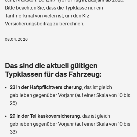
Berufshaftpflichtversicherung
Bitte beachten Sie, dass die Typklasse nur ein
Rechts­schutz­ver­si­che­rung
Tarifmerkmal von vielen ist, um den Kfz-
Photovoltaik
Private Krankenversicherung
Zur Übersicht
Versicherungsbeitrag zu berechnen.
Fahrradversicherung
Wärmepumpen versichern
Zahnzusatzversicherung
08.04.2026
Unfallversicherung
Tools
Glasversicherung
Dread-Disease-Versicherung
Kinderunfall­ver­si­che­rung
Das sind die aktuell gültigen
Rentenrechner: Wie viel Geld bekomme ich im Alter?
Vermieterrrechtsschutz
Tierkrankenversicherung
Typklassen für das Fahrzeug:
Kinderinvalidität
Wer versichert was: Jetzt Versicherer finden
Mietkautionsversicherung
Zur Übersicht
23 in der Haftpflichtversicherung
,
das ist gleich
Reiseversicherung
geblieben gegenüber Vorjahr (auf einer Skala von 10 bis
Sie haben Fragen?
Restkreditversicherung
Tools
25)
Hundehalter-Haftpflicht
Zur Übersicht
29 in der Teilkaskoversicherung
,
das ist gleich
Pferdehalter-Haftpflicht
Wer versichert was: Jetzt Versicherer finden
geblieben gegenüber Vorjahr (auf einer Skala von 10 bis
Tools
33)
Handyversicherung