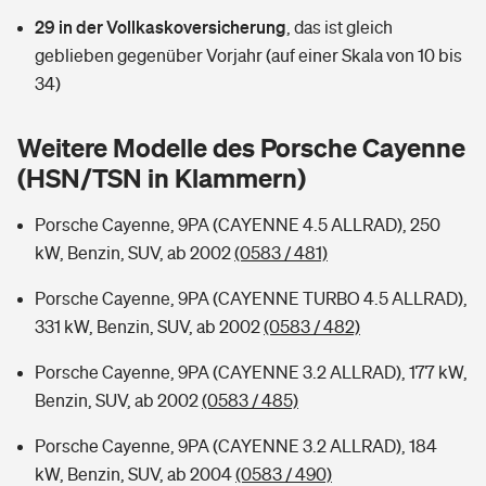
Sie haben Fragen?
29 in der Vollkaskoversicherung
,
das ist gleich
Hochwasser-Check: Wie gefährdet ist Ihr Haus?
Private Cyberversicherung
geblieben gegenüber Vorjahr (auf einer Skala von 10 bis
Rentenrechner: Wie viel Geld bekomme ich im Alter?
34)
Wer versichert was: Jetzt Versicherer finden
Musikinstrumentenversicherung
Weitere Modelle des Porsche Cayenne
Sie haben Fragen?
Zur Übersicht
(HSN/TSN in Klammern)
Porsche Cayenne, 9PA (CAYENNE 4.5 ALLRAD), 250
Tools
kW, Benzin, SUV, ab 2002
(0583 / 481)
Porsche Cayenne, 9PA (CAYENNE TURBO 4.5 ALLRAD),
Kinderunfall-Check: Mehr Sicherheit für deine Kids
331 kW, Benzin, SUV, ab 2002
(0583 / 482)
Typklassen: So ist Ihr Auto eingestuft
Porsche Cayenne, 9PA (CAYENNE 3.2 ALLRAD), 177 kW,
Benzin, SUV, ab 2002
(0583 / 485)
Sie haben Fragen?
Porsche Cayenne, 9PA (CAYENNE 3.2 ALLRAD), 184
kW, Benzin, SUV, ab 2004
(0583 / 490)