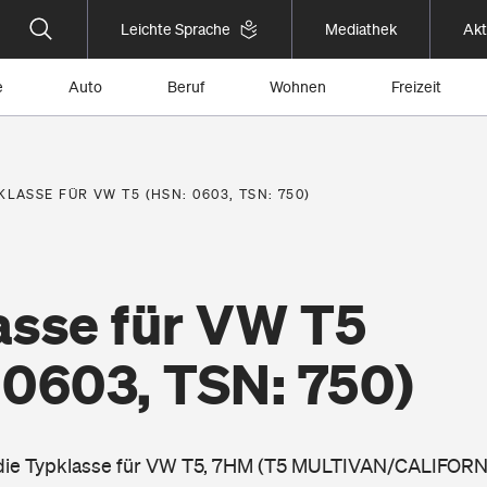
Leichte Sprache
Mediathek
Akt
e
Auto
Beruf
Wohnen
Freizeit
KLASSE FÜR VW T5 (HSN: 0603, TSN: 750)
asse für VW T5
 0603, TSN: 750)
 die Typklasse für VW T5, 7HM (T5 MULTIVAN/CALIFORNI