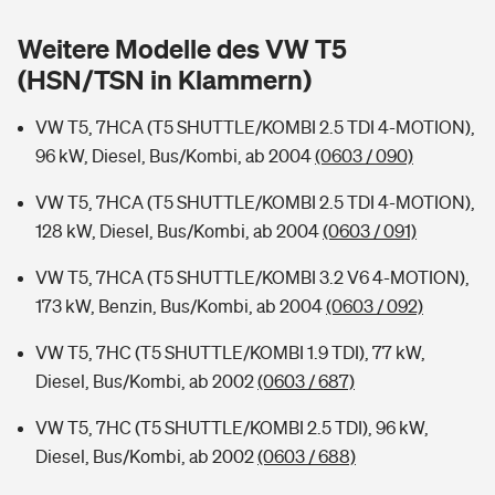
Sie haben Fragen?
Weitere Modelle des VW T5
Hochwasser-Check: Wie gefährdet ist Ihr Haus?
Private Cyberversicherung
Rentenrechner: Wie viel Geld bekomme ich im Alter?
(HSN/TSN in Klammern)
Wer versichert was: Jetzt Versicherer finden
Musikinstrumentenversicherung
VW T5, 7HCA (T5 SHUTTLE/KOMBI 2.5 TDI 4-MOTION),
96 kW, Diesel, Bus/Kombi, ab 2004
(0603 / 090)
Sie haben Fragen?
Zur Übersicht
VW T5, 7HCA (T5 SHUTTLE/KOMBI 2.5 TDI 4-MOTION),
128 kW, Diesel, Bus/Kombi, ab 2004
(0603 / 091)
Tools
VW T5, 7HCA (T5 SHUTTLE/KOMBI 3.2 V6 4-MOTION),
173 kW, Benzin, Bus/Kombi, ab 2004
(0603 / 092)
Kinderunfall-Check: Mehr Sicherheit für deine Kids
VW T5, 7HC (T5 SHUTTLE/KOMBI 1.9 TDI), 77 kW,
Typklassen: So ist Ihr Auto eingestuft
Diesel, Bus/Kombi, ab 2002
(0603 / 687)
VW T5, 7HC (T5 SHUTTLE/KOMBI 2.5 TDI), 96 kW,
Sie haben Fragen?
Diesel, Bus/Kombi, ab 2002
(0603 / 688)