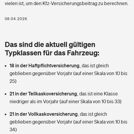
vielen ist, um den Kfz-Versicherungsbeitrag zu berechnen.
Berufshaftpflichtversicherung
Rechts­schutz­ver­si­che­rung
Photovoltaik
Private Krankenversicherung
08.04.2026
Zur Übersicht
Fahrradversicherung
Wärmepumpen versichern
Zahnzusatzversicherung
Unfallversicherung
Tools
Das sind die aktuell gültigen
Glasversicherung
Dread-Disease-Versicherung
Typklassen für das Fahrzeug:
Kinderunfall­ver­si­che­rung
Rentenrechner: Wie viel Geld bekomme ich im Alter?
Vermieterrrechtsschutz
Tierkrankenversicherung
18 in der Haftpflichtversicherung
,
das ist gleich
Kinderinvalidität
geblieben gegenüber Vorjahr (auf einer Skala von 10 bis
Wer versichert was: Jetzt Versicherer finden
Mietkautionsversicherung
Zur Übersicht
25)
Reiseversicherung
Sie haben Fragen?
Restkreditversicherung
21 in der Teilkaskoversicherung
,
das ist eine Klasse
Tools
niedriger als im Vorjahr (auf einer Skala von 10 bis 33)
Hundehalter-Haftpflicht
Zur Übersicht
21 in der Vollkaskoversicherung
,
das ist gleich
Pferdehalter-Haftpflicht
Wer versichert was: Jetzt Versicherer finden
geblieben gegenüber Vorjahr (auf einer Skala von 10 bis
Tools
34)
Handyversicherung