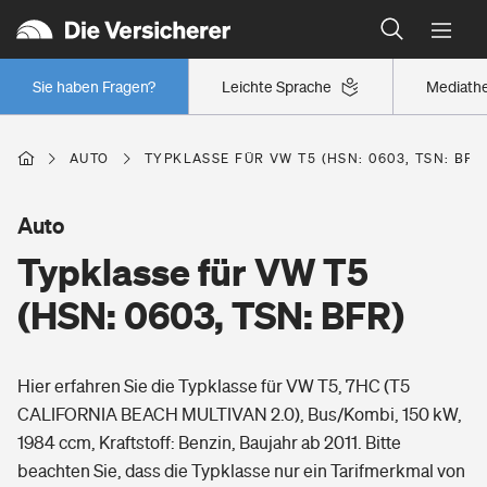
Typklassen: So ist Ihr Auto eingestuft
Wer versichert was: Jetzt Versicherer finden
Regionalklassen: So ist Ihre Region eingestuft
Sie haben Fragen?
Leichte Sprache
Mediath
Wer versichert was: Jetzt Versicherer finden
AUTO
TYPKLASSE FÜR VW T5 (HSN: 0603, TSN: BFR
Beruf
Auto
Typklasse für VW T5
Berufsunfähigkeitsversicherung
Wohnen
(HSN: 0603, TSN: BFR)
Erwerbsunfähigkeitsversicherung
Wohngebäudeversicherung
Hier erfahren Sie die Typklasse für VW T5, 7HC (T5
Freizeit
Grundfähigkeitsversicherung
CALIFORNIA BEACH MULTIVAN 2.0), Bus/Kombi, 150 kW,
Hausratversicherung
1984 ccm, Kraftstoff: Benzin, Baujahr ab 2011. Bitte
Arbeitsrechtsschutz
Pri­vate Haft­pflicht­
beachten Sie, dass die Typklasse nur ein Tarifmerkmal von
Gesundheit
Elementarversicherung