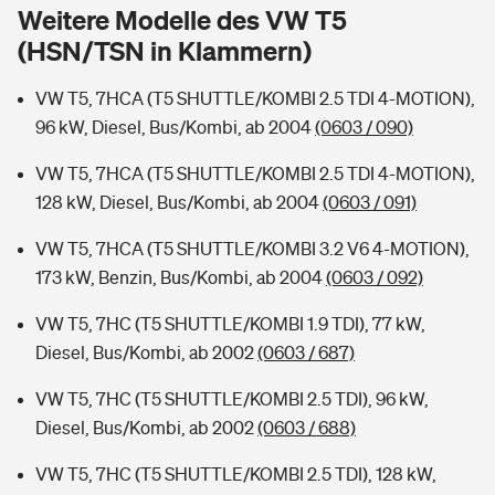
Sie haben Fragen?
Weitere Modelle des VW T5
(HSN/TSN in Klammern)
Hochwasser-Check: Wie gefährdet ist Ihr Haus?
Private Cyberversicherung
Rentenrechner: Wie viel Geld bekomme ich im Alter?
VW T5, 7HCA (T5 SHUTTLE/KOMBI 2.5 TDI 4-MOTION),
Wer versichert was: Jetzt Versicherer finden
Musikinstrumentenversicherung
96 kW, Diesel, Bus/Kombi, ab 2004
(0603 / 090)
Sie haben Fragen?
Zur Übersicht
VW T5, 7HCA (T5 SHUTTLE/KOMBI 2.5 TDI 4-MOTION),
128 kW, Diesel, Bus/Kombi, ab 2004
(0603 / 091)
Tools
VW T5, 7HCA (T5 SHUTTLE/KOMBI 3.2 V6 4-MOTION),
173 kW, Benzin, Bus/Kombi, ab 2004
(0603 / 092)
Kinderunfall-Check: Mehr Sicherheit für deine Kids
VW T5, 7HC (T5 SHUTTLE/KOMBI 1.9 TDI), 77 kW,
Diesel, Bus/Kombi, ab 2002
(0603 / 687)
Typklassen: So ist Ihr Auto eingestuft
VW T5, 7HC (T5 SHUTTLE/KOMBI 2.5 TDI), 96 kW,
Diesel, Bus/Kombi, ab 2002
(0603 / 688)
Sie haben Fragen?
VW T5, 7HC (T5 SHUTTLE/KOMBI 2.5 TDI), 128 kW,