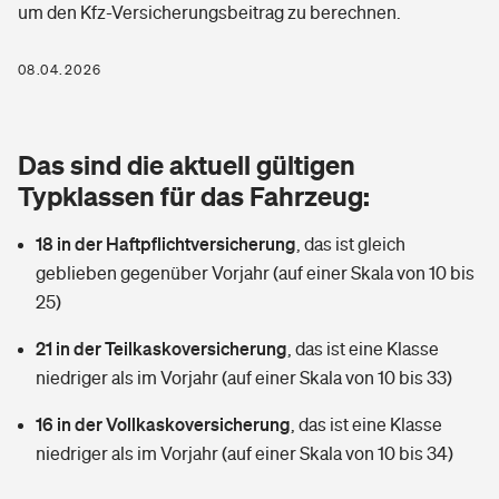
um den Kfz-Versicherungsbeitrag zu berechnen.
Berufshaftpflichtversicherung
Rechts­schutz­ver­si­che­rung
Photovoltaik
Private Krankenversicherung
08.04.2026
Zur Übersicht
Fahrradversicherung
Wärmepumpen versichern
Zahnzusatzversicherung
Unfallversicherung
Tools
Das sind die aktuell gültigen
Glasversicherung
Dread-Disease-Versicherung
Typklassen für das Fahrzeug:
Kinderunfall­ver­si­che­rung
Rentenrechner: Wie viel Geld bekomme ich im Alter?
Vermieterrrechtsschutz
Tierkrankenversicherung
18 in der Haftpflichtversicherung
,
das ist gleich
Kinderinvalidität
geblieben gegenüber Vorjahr (auf einer Skala von 10 bis
Wer versichert was: Jetzt Versicherer finden
Mietkautionsversicherung
Zur Übersicht
25)
Reiseversicherung
Sie haben Fragen?
Restkreditversicherung
21 in der Teilkaskoversicherung
,
das ist eine Klasse
Tools
niedriger als im Vorjahr (auf einer Skala von 10 bis 33)
Hundehalter-Haftpflicht
Zur Übersicht
16 in der Vollkaskoversicherung
,
das ist eine Klasse
Pferdehalter-Haftpflicht
Wer versichert was: Jetzt Versicherer finden
niedriger als im Vorjahr (auf einer Skala von 10 bis 34)
Tools
Handyversicherung