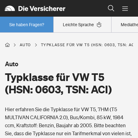
Typklassen: So ist Ihr Auto eingestuft
Wer versichert was: Jetzt Versicherer finden
Regionalklassen: So ist Ihre Region eingestuft
Sie haben Fragen?
Leichte Sprache
Mediath
Wer versichert was: Jetzt Versicherer finden
AUTO
TYPKLASSE FÜR VW T5 (HSN: 0603, TSN: ACI)
Beruf
Auto
Typklasse für VW T5
Berufsunfähigkeitsversicherung
Wohnen
(HSN: 0603, TSN: ACI)
Erwerbsunfähigkeitsversicherung
Wohngebäudeversicherung
Hier erfahren Sie die Typklasse für VW T5, 7HM (T5
Freizeit
Grundfähigkeitsversicherung
MULTIVAN CALIFORNIA 2.0), Bus/Kombi, 85 kW, 1984
Hausratversicherung
ccm, Kraftstoff: Benzin, Baujahr ab 2005. Bitte beachten
Arbeitsrechtsschutz
Pri­vate Haft­pflicht­
Sie, dass die Typklasse nur ein Tarifmerkmal von vielen ist,
Gesundheit
Elementarversicherung