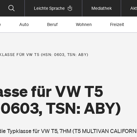
Leichte Sprache
Mediathek
Akt
e
Auto
Beruf
Wohnen
Freizeit
KLASSE FÜR VW T5 (HSN: 0603, TSN: ABY)
asse für VW T5
 0603, TSN: ABY)
 die Typklasse für VW T5, 7HM (T5 MULTIVAN CALIFORNI