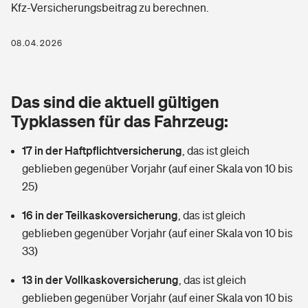
Kfz-Versicherungsbeitrag zu berechnen.
Berufshaftpflichtversicherung
Rechts­schutz­ver­si­che­rung
Photovoltaik
Private Krankenversicherung
08.04.2026
Zur Übersicht
Fahrradversicherung
Wärmepumpen versichern
Zahnzusatzversicherung
Unfallversicherung
Tools
Das sind die aktuell gültigen
Glasversicherung
Dread-Disease-Versicherung
Typklassen für das Fahrzeug:
Kinderunfall­ver­si­che­rung
Rentenrechner: Wie viel Geld bekomme ich im Alter?
Vermieterrrechtsschutz
Tierkrankenversicherung
17 in der Haftpflichtversicherung
,
das ist gleich
Kinderinvalidität
geblieben gegenüber Vorjahr (auf einer Skala von 10 bis
Wer versichert was: Jetzt Versicherer finden
Mietkautionsversicherung
Zur Übersicht
25)
Reiseversicherung
Sie haben Fragen?
Restkreditversicherung
16 in der Teilkaskoversicherung
,
das ist gleich
Tools
geblieben gegenüber Vorjahr (auf einer Skala von 10 bis
Hundehalter-Haftpflicht
Zur Übersicht
33)
Pferdehalter-Haftpflicht
Wer versichert was: Jetzt Versicherer finden
13 in der Vollkaskoversicherung
,
das ist gleich
Tools
geblieben gegenüber Vorjahr (auf einer Skala von 10 bis
Handyversicherung