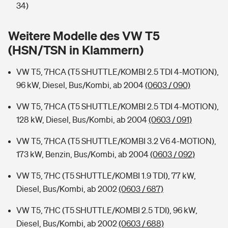
Sie haben Fragen?
34)
Hochwasser-Check: Wie gefährdet ist Ihr Haus?
Private Cyberversicherung
Rentenrechner: Wie viel Geld bekomme ich im Alter?
Weitere Modelle des VW T5
(HSN/TSN in Klammern)
Wer versichert was: Jetzt Versicherer finden
Musikinstrumentenversicherung
VW T5, 7HCA (T5 SHUTTLE/KOMBI 2.5 TDI 4-MOTION),
Sie haben Fragen?
Zur Übersicht
96 kW, Diesel, Bus/Kombi, ab 2004
(0603 / 090)
VW T5, 7HCA (T5 SHUTTLE/KOMBI 2.5 TDI 4-MOTION),
Tools
128 kW, Diesel, Bus/Kombi, ab 2004
(0603 / 091)
VW T5, 7HCA (T5 SHUTTLE/KOMBI 3.2 V6 4-MOTION),
Kinderunfall-Check: Mehr Sicherheit für deine Kids
173 kW, Benzin, Bus/Kombi, ab 2004
(0603 / 092)
Typklassen: So ist Ihr Auto eingestuft
VW T5, 7HC (T5 SHUTTLE/KOMBI 1.9 TDI), 77 kW,
Diesel, Bus/Kombi, ab 2002
(0603 / 687)
Sie haben Fragen?
VW T5, 7HC (T5 SHUTTLE/KOMBI 2.5 TDI), 96 kW,
Diesel, Bus/Kombi, ab 2002
(0603 / 688)