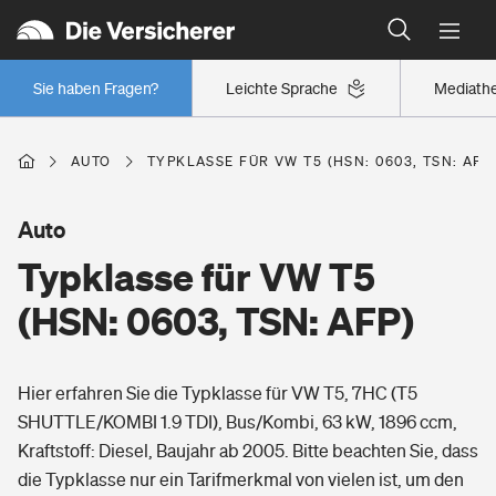
Typklassen: So ist Ihr Auto eingestuft
Wer versichert was: Jetzt Versicherer finden
Regionalklassen: So ist Ihre Region eingestuft
Sie haben Fragen?
Leichte Sprache
Mediath
Wer versichert was: Jetzt Versicherer finden
AUTO
TYPKLASSE FÜR VW T5 (HSN: 0603, TSN: AFP
Beruf
Auto
Typklasse für VW T5
Berufsunfähigkeitsversicherung
Wohnen
(HSN: 0603, TSN: AFP)
Erwerbsunfähigkeitsversicherung
Wohngebäudeversicherung
Hier erfahren Sie die Typklasse für VW T5, 7HC (T5
Freizeit
Grundfähigkeitsversicherung
SHUTTLE/KOMBI 1.9 TDI), Bus/Kombi, 63 kW, 1896 ccm,
Hausratversicherung
Kraftstoff: Diesel, Baujahr ab 2005. Bitte beachten Sie, dass
Arbeitsrechtsschutz
Pri­vate Haft­pflicht­
die Typklasse nur ein Tarifmerkmal von vielen ist, um den
Gesundheit
Elementarversicherung