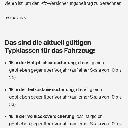
vielen ist, um den Kfz-Versicherungsbeitrag zu berechnen.
Berufshaftpflichtversicherung
Rechts­schutz­ver­si­che­rung
Photovoltaik
Private Krankenversicherung
08.04.2026
Zur Übersicht
Fahrradversicherung
Wärmepumpen versichern
Zahnzusatzversicherung
Unfallversicherung
Tools
Das sind die aktuell gültigen
Glasversicherung
Dread-Disease-Versicherung
Typklassen für das Fahrzeug:
Kinderunfall­ver­si­che­rung
Rentenrechner: Wie viel Geld bekomme ich im Alter?
Vermieterrrechtsschutz
Tierkrankenversicherung
18 in der Haftpflichtversicherung
,
das ist gleich
Kinderinvalidität
geblieben gegenüber Vorjahr (auf einer Skala von 10 bis
Wer versichert was: Jetzt Versicherer finden
Mietkautionsversicherung
Zur Übersicht
25)
Reiseversicherung
Sie haben Fragen?
Restkreditversicherung
18 in der Teilkaskoversicherung
,
das ist gleich
Tools
geblieben gegenüber Vorjahr (auf einer Skala von 10 bis
Hundehalter-Haftpflicht
Zur Übersicht
33)
Pferdehalter-Haftpflicht
Wer versichert was: Jetzt Versicherer finden
16 in der Vollkaskoversicherung
,
das ist gleich
Tools
geblieben gegenüber Vorjahr (auf einer Skala von 10 bis
Handyversicherung