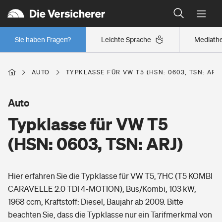
Typklassen: So ist Ihr Auto eingestuft
Wer versichert was: Jetzt Versicherer finden
Regionalklassen: So ist Ihre Region eingestuft
Sie haben Fragen?
Leichte Sprache
Mediath
Wer versichert was: Jetzt Versicherer finden
AUTO
TYPKLASSE FÜR VW T5 (HSN: 0603, TSN: ARJ
Beruf
Auto
Typklasse für VW T5
Berufsunfähigkeitsversicherung
Wohnen
(HSN: 0603, TSN: ARJ)
Erwerbsunfähigkeitsversicherung
Wohngebäudeversicherung
Hier erfahren Sie die Typklasse für VW T5, 7HC (T5 KOMBI
Freizeit
Grundfähigkeitsversicherung
CARAVELLE 2.0 TDI 4-MOTION), Bus/Kombi, 103 kW,
Hausratversicherung
1968 ccm, Kraftstoff: Diesel, Baujahr ab 2009. Bitte
Arbeitsrechtsschutz
Pri­vate Haft­pflicht­
beachten Sie, dass die Typklasse nur ein Tarifmerkmal von
Gesundheit
Elementarversicherung