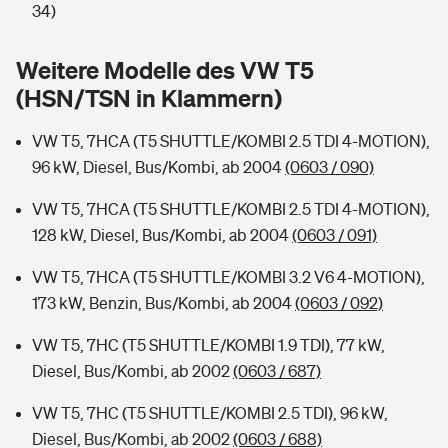
Sie haben Fragen?
34)
Hochwasser-Check: Wie gefährdet ist Ihr Haus?
Private Cyberversicherung
Rentenrechner: Wie viel Geld bekomme ich im Alter?
Weitere Modelle des VW T5
(HSN/TSN in Klammern)
Wer versichert was: Jetzt Versicherer finden
Musikinstrumentenversicherung
VW T5, 7HCA (T5 SHUTTLE/KOMBI 2.5 TDI 4-MOTION),
Sie haben Fragen?
Zur Übersicht
96 kW, Diesel, Bus/Kombi, ab 2004
(0603 / 090)
VW T5, 7HCA (T5 SHUTTLE/KOMBI 2.5 TDI 4-MOTION),
Tools
128 kW, Diesel, Bus/Kombi, ab 2004
(0603 / 091)
VW T5, 7HCA (T5 SHUTTLE/KOMBI 3.2 V6 4-MOTION),
Kinderunfall-Check: Mehr Sicherheit für deine Kids
173 kW, Benzin, Bus/Kombi, ab 2004
(0603 / 092)
Typklassen: So ist Ihr Auto eingestuft
VW T5, 7HC (T5 SHUTTLE/KOMBI 1.9 TDI), 77 kW,
Diesel, Bus/Kombi, ab 2002
(0603 / 687)
Sie haben Fragen?
VW T5, 7HC (T5 SHUTTLE/KOMBI 2.5 TDI), 96 kW,
Diesel, Bus/Kombi, ab 2002
(0603 / 688)