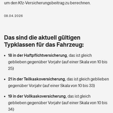
um den Kfz-Versicherungsbeitrag zu berechnen.
Berufshaftpflichtversicherung
Rechts­schutz­ver­si­che­rung
Photovoltaik
Private Krankenversicherung
08.04.2026
Zur Übersicht
Fahrradversicherung
Wärmepumpen versichern
Zahnzusatzversicherung
Unfallversicherung
Tools
Das sind die aktuell gültigen
Glasversicherung
Dread-Disease-Versicherung
Typklassen für das Fahrzeug:
Kinderunfall­ver­si­che­rung
Rentenrechner: Wie viel Geld bekomme ich im Alter?
Vermieterrrechtsschutz
Tierkrankenversicherung
18 in der Haftpflichtversicherung
,
das ist gleich
Kinderinvalidität
geblieben gegenüber Vorjahr (auf einer Skala von 10 bis
Wer versichert was: Jetzt Versicherer finden
Mietkautionsversicherung
Zur Übersicht
25)
Reiseversicherung
Sie haben Fragen?
Restkreditversicherung
21 in der Teilkaskoversicherung
,
das ist gleich geblieben
Tools
gegenüber Vorjahr (auf einer Skala von 10 bis 33)
Hundehalter-Haftpflicht
Zur Übersicht
19 in der Vollkaskoversicherung
,
das ist gleich
Pferdehalter-Haftpflicht
Wer versichert was: Jetzt Versicherer finden
geblieben gegenüber Vorjahr (auf einer Skala von 10 bis
Tools
34)
Handyversicherung