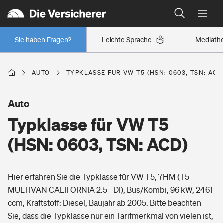
Typklassen: So ist Ihr Auto eingestuft
Wer versichert was: Jetzt Versicherer finden
Regionalklassen: So ist Ihre Region eingestuft
Sie haben Fragen?
Leichte Sprache
Mediath
Wer versichert was: Jetzt Versicherer finden
AUTO
TYPKLASSE FÜR VW T5 (HSN: 0603, TSN: ACD
Beruf
Auto
Typklasse für VW T5
Berufsunfähigkeitsversicherung
Wohnen
(HSN: 0603, TSN: ACD)
Erwerbsunfähigkeitsversicherung
Wohngebäudeversicherung
Hier erfahren Sie die Typklasse für VW T5, 7HM (T5
Freizeit
Grundfähigkeitsversicherung
MULTIVAN CALIFORNIA 2.5 TDI), Bus/Kombi, 96 kW, 2461
Hausratversicherung
ccm, Kraftstoff: Diesel, Baujahr ab 2005. Bitte beachten
Arbeitsrechtsschutz
Pri­vate Haft­pflicht­
Sie, dass die Typklasse nur ein Tarifmerkmal von vielen ist,
Gesundheit
Elementarversicherung