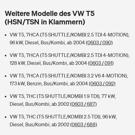
Sie haben Fragen?
Weitere Modelle des VW T5
Hochwasser-Check: Wie gefährdet ist Ihr Haus?
Private Cyberversicherung
Rentenrechner: Wie viel Geld bekomme ich im Alter?
(HSN/TSN in Klammern)
Wer versichert was: Jetzt Versicherer finden
Musikinstrumentenversicherung
VW T5, 7HCA (T5 SHUTTLE/KOMBI 2.5 TDI 4-MOTION),
96 kW, Diesel, Bus/Kombi, ab 2004
(0603 / 090)
Sie haben Fragen?
Zur Übersicht
VW T5, 7HCA (T5 SHUTTLE/KOMBI 2.5 TDI 4-MOTION),
128 kW, Diesel, Bus/Kombi, ab 2004
(0603 / 091)
Tools
VW T5, 7HCA (T5 SHUTTLE/KOMBI 3.2 V6 4-MOTION),
173 kW, Benzin, Bus/Kombi, ab 2004
(0603 / 092)
Kinderunfall-Check: Mehr Sicherheit für deine Kids
VW T5, 7HC (T5 SHUTTLE/KOMBI 1.9 TDI), 77 kW,
Typklassen: So ist Ihr Auto eingestuft
Diesel, Bus/Kombi, ab 2002
(0603 / 687)
VW T5, 7HC (T5 SHUTTLE/KOMBI 2.5 TDI), 96 kW,
Sie haben Fragen?
Diesel, Bus/Kombi, ab 2002
(0603 / 688)