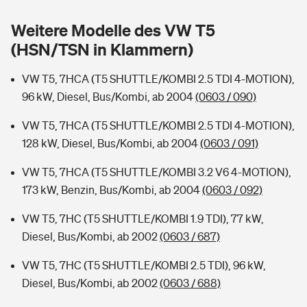
Sie haben Fragen?
Weitere Modelle des VW T5
Hochwasser-Check: Wie gefährdet ist Ihr Haus?
Private Cyberversicherung
Rentenrechner: Wie viel Geld bekomme ich im Alter?
(HSN/TSN in Klammern)
Wer versichert was: Jetzt Versicherer finden
Musikinstrumentenversicherung
VW T5, 7HCA (T5 SHUTTLE/KOMBI 2.5 TDI 4-MOTION),
96 kW, Diesel, Bus/Kombi, ab 2004
(0603 / 090)
Sie haben Fragen?
Zur Übersicht
VW T5, 7HCA (T5 SHUTTLE/KOMBI 2.5 TDI 4-MOTION),
128 kW, Diesel, Bus/Kombi, ab 2004
(0603 / 091)
Tools
VW T5, 7HCA (T5 SHUTTLE/KOMBI 3.2 V6 4-MOTION),
173 kW, Benzin, Bus/Kombi, ab 2004
(0603 / 092)
Kinderunfall-Check: Mehr Sicherheit für deine Kids
VW T5, 7HC (T5 SHUTTLE/KOMBI 1.9 TDI), 77 kW,
Typklassen: So ist Ihr Auto eingestuft
Diesel, Bus/Kombi, ab 2002
(0603 / 687)
VW T5, 7HC (T5 SHUTTLE/KOMBI 2.5 TDI), 96 kW,
Sie haben Fragen?
Diesel, Bus/Kombi, ab 2002
(0603 / 688)