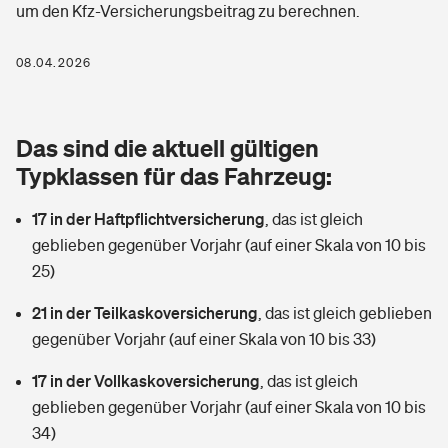
um den Kfz-Versicherungsbeitrag zu berechnen.
Berufshaftpflichtversicherung
Rechts­schutz­ver­si­che­rung
Photovoltaik
Private Krankenversicherung
08.04.2026
Zur Übersicht
Fahrradversicherung
Wärmepumpen versichern
Zahnzusatzversicherung
Unfallversicherung
Tools
Das sind die aktuell gültigen
Glasversicherung
Dread-Disease-Versicherung
Typklassen für das Fahrzeug:
Kinderunfall­ver­si­che­rung
Rentenrechner: Wie viel Geld bekomme ich im Alter?
Vermieterrrechtsschutz
Tierkrankenversicherung
17 in der Haftpflichtversicherung
,
das ist gleich
Kinderinvalidität
geblieben gegenüber Vorjahr (auf einer Skala von 10 bis
Wer versichert was: Jetzt Versicherer finden
Mietkautionsversicherung
Zur Übersicht
25)
Reiseversicherung
Sie haben Fragen?
Restkreditversicherung
21 in der Teilkaskoversicherung
,
das ist gleich geblieben
Tools
gegenüber Vorjahr (auf einer Skala von 10 bis 33)
Hundehalter-Haftpflicht
Zur Übersicht
17 in der Vollkaskoversicherung
,
das ist gleich
Pferdehalter-Haftpflicht
Wer versichert was: Jetzt Versicherer finden
geblieben gegenüber Vorjahr (auf einer Skala von 10 bis
Tools
34)
Handyversicherung