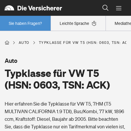
Typklassen: So ist Ihr Auto eingestuft
Wer versichert was: Jetzt Versicherer finden
Regionalklassen: So ist Ihre Region eingestuft
Sie haben Fragen?
Leichte Sprache
Mediath
Wer versichert was: Jetzt Versicherer finden
AUTO
TYPKLASSE FÜR VW T5 (HSN: 0603, TSN: ACK
Beruf
Auto
Typklasse für VW T5
Berufsunfähigkeitsversicherung
Wohnen
(HSN: 0603, TSN: ACK)
Erwerbsunfähigkeitsversicherung
Wohngebäudeversicherung
Hier erfahren Sie die Typklasse für VW T5, 7HM (T5
Freizeit
Grundfähigkeitsversicherung
MULTIVAN CALIFORNIA 1.9 TDI), Bus/Kombi, 77 kW, 1896
Hausratversicherung
ccm, Kraftstoff: Diesel, Baujahr ab 2005. Bitte beachten
Arbeitsrechtsschutz
Pri­vate Haft­pflicht­
Sie, dass die Typklasse nur ein Tarifmerkmal von vielen ist,
Gesundheit
Elementarversicherung