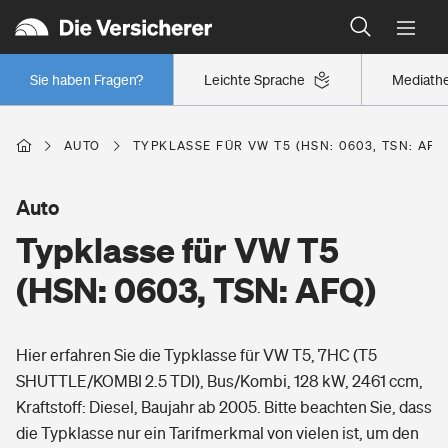
Typklassen: So ist Ihr Auto eingestuft
Wer versichert was: Jetzt Versicherer finden
Regionalklassen: So ist Ihre Region eingestuft
Sie haben Fragen?
Leichte Sprache
Mediath
Wer versichert was: Jetzt Versicherer finden
AUTO
TYPKLASSE FÜR VW T5 (HSN: 0603, TSN: AFQ
Beruf
Auto
Typklasse für VW T5
Berufsunfähigkeitsversicherung
Wohnen
(HSN: 0603, TSN: AFQ)
Erwerbsunfähigkeitsversicherung
Wohngebäudeversicherung
Hier erfahren Sie die Typklasse für VW T5, 7HC (T5
Freizeit
Grundfähigkeitsversicherung
SHUTTLE/KOMBI 2.5 TDI), Bus/Kombi, 128 kW, 2461 ccm,
Hausratversicherung
Kraftstoff: Diesel, Baujahr ab 2005. Bitte beachten Sie, dass
Arbeitsrechtsschutz
Pri­vate Haft­pflicht­
die Typklasse nur ein Tarifmerkmal von vielen ist, um den
Gesundheit
Elementarversicherung