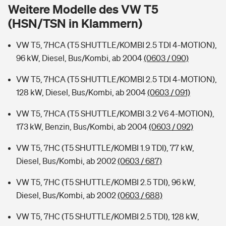
Sie haben Fragen?
Weitere Modelle des VW T5
(HSN/TSN in Klammern)
Hochwasser-Check: Wie gefährdet ist Ihr Haus?
Private Cyberversicherung
Rentenrechner: Wie viel Geld bekomme ich im Alter?
VW T5, 7HCA (T5 SHUTTLE/KOMBI 2.5 TDI 4-MOTION),
Wer versichert was: Jetzt Versicherer finden
Musikinstrumentenversicherung
96 kW, Diesel, Bus/Kombi, ab 2004
(0603 / 090)
Sie haben Fragen?
Zur Übersicht
VW T5, 7HCA (T5 SHUTTLE/KOMBI 2.5 TDI 4-MOTION),
128 kW, Diesel, Bus/Kombi, ab 2004
(0603 / 091)
Tools
VW T5, 7HCA (T5 SHUTTLE/KOMBI 3.2 V6 4-MOTION),
173 kW, Benzin, Bus/Kombi, ab 2004
(0603 / 092)
Kinderunfall-Check: Mehr Sicherheit für deine Kids
VW T5, 7HC (T5 SHUTTLE/KOMBI 1.9 TDI), 77 kW,
Diesel, Bus/Kombi, ab 2002
(0603 / 687)
Typklassen: So ist Ihr Auto eingestuft
VW T5, 7HC (T5 SHUTTLE/KOMBI 2.5 TDI), 96 kW,
Diesel, Bus/Kombi, ab 2002
(0603 / 688)
Sie haben Fragen?
VW T5, 7HC (T5 SHUTTLE/KOMBI 2.5 TDI), 128 kW,