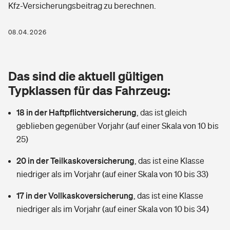
Kfz-Versicherungsbeitrag zu berechnen.
Berufshaftpflichtversicherung
Rechts­schutz­ver­si­che­rung
Photovoltaik
Private Krankenversicherung
08.04.2026
Zur Übersicht
Fahrradversicherung
Wärmepumpen versichern
Zahnzusatzversicherung
Unfallversicherung
Tools
Das sind die aktuell gültigen
Glasversicherung
Dread-Disease-Versicherung
Typklassen für das Fahrzeug:
Kinderunfall­ver­si­che­rung
Rentenrechner: Wie viel Geld bekomme ich im Alter?
Vermieterrrechtsschutz
Tierkrankenversicherung
18 in der Haftpflichtversicherung
,
das ist gleich
Kinderinvalidität
geblieben gegenüber Vorjahr (auf einer Skala von 10 bis
Wer versichert was: Jetzt Versicherer finden
Mietkautionsversicherung
Zur Übersicht
25)
Reiseversicherung
Sie haben Fragen?
Restkreditversicherung
20 in der Teilkaskoversicherung
,
das ist eine Klasse
Tools
niedriger als im Vorjahr (auf einer Skala von 10 bis 33)
Hundehalter-Haftpflicht
Zur Übersicht
17 in der Vollkaskoversicherung
,
das ist eine Klasse
Pferdehalter-Haftpflicht
Wer versichert was: Jetzt Versicherer finden
niedriger als im Vorjahr (auf einer Skala von 10 bis 34)
Tools
Handyversicherung