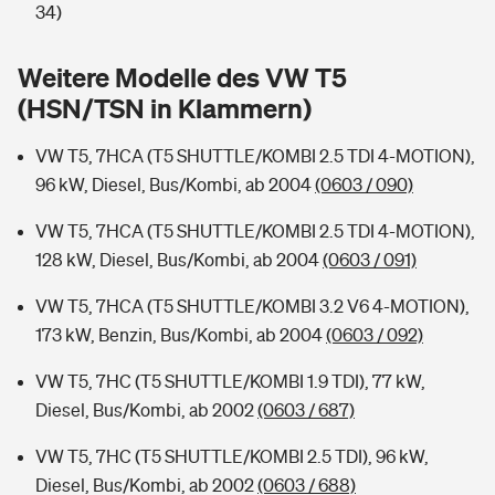
Sie haben Fragen?
34)
Hochwasser-Check: Wie gefährdet ist Ihr Haus?
Private Cyberversicherung
Rentenrechner: Wie viel Geld bekomme ich im Alter?
Weitere Modelle des VW T5
(HSN/TSN in Klammern)
Wer versichert was: Jetzt Versicherer finden
Musikinstrumentenversicherung
VW T5, 7HCA (T5 SHUTTLE/KOMBI 2.5 TDI 4-MOTION),
Sie haben Fragen?
Zur Übersicht
96 kW, Diesel, Bus/Kombi, ab 2004
(0603 / 090)
VW T5, 7HCA (T5 SHUTTLE/KOMBI 2.5 TDI 4-MOTION),
Tools
128 kW, Diesel, Bus/Kombi, ab 2004
(0603 / 091)
VW T5, 7HCA (T5 SHUTTLE/KOMBI 3.2 V6 4-MOTION),
Kinderunfall-Check: Mehr Sicherheit für deine Kids
173 kW, Benzin, Bus/Kombi, ab 2004
(0603 / 092)
Typklassen: So ist Ihr Auto eingestuft
VW T5, 7HC (T5 SHUTTLE/KOMBI 1.9 TDI), 77 kW,
Diesel, Bus/Kombi, ab 2002
(0603 / 687)
Sie haben Fragen?
VW T5, 7HC (T5 SHUTTLE/KOMBI 2.5 TDI), 96 kW,
Diesel, Bus/Kombi, ab 2002
(0603 / 688)