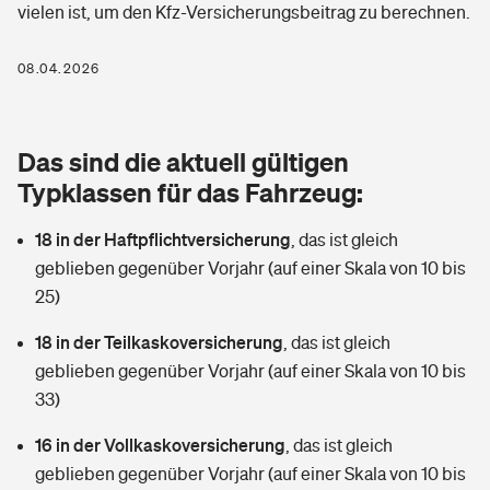
vielen ist, um den Kfz-Versicherungsbeitrag zu berechnen.
Berufshaftpflichtversicherung
Rechts­schutz­ver­si­che­rung
Photovoltaik
Private Krankenversicherung
08.04.2026
Zur Übersicht
Fahrradversicherung
Wärmepumpen versichern
Zahnzusatzversicherung
Unfallversicherung
Tools
Das sind die aktuell gültigen
Glasversicherung
Dread-Disease-Versicherung
Typklassen für das Fahrzeug:
Kinderunfall­ver­si­che­rung
Rentenrechner: Wie viel Geld bekomme ich im Alter?
Vermieterrrechtsschutz
Tierkrankenversicherung
18 in der Haftpflichtversicherung
,
das ist gleich
Kinderinvalidität
geblieben gegenüber Vorjahr (auf einer Skala von 10 bis
Wer versichert was: Jetzt Versicherer finden
Mietkautionsversicherung
Zur Übersicht
25)
Reiseversicherung
Sie haben Fragen?
Restkreditversicherung
18 in der Teilkaskoversicherung
,
das ist gleich
Tools
geblieben gegenüber Vorjahr (auf einer Skala von 10 bis
Hundehalter-Haftpflicht
Zur Übersicht
33)
Pferdehalter-Haftpflicht
Wer versichert was: Jetzt Versicherer finden
16 in der Vollkaskoversicherung
,
das ist gleich
Tools
geblieben gegenüber Vorjahr (auf einer Skala von 10 bis
Handyversicherung