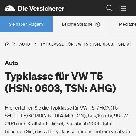
Typklassen: So ist Ihr Auto eingestuft
Wer versichert was: Jetzt Versicherer finden
Regionalklassen: So ist Ihre Region eingestuft
Sie haben Fragen?
Leichte Sprache
Mediath
Wer versichert was: Jetzt Versicherer finden
AUTO
TYPKLASSE FÜR VW T5 (HSN: 0603, TSN: AHG
Beruf
Auto
Typklasse für VW T5
Berufsunfähigkeitsversicherung
Wohnen
(HSN: 0603, TSN: AHG)
Erwerbsunfähigkeitsversicherung
Wohngebäudeversicherung
Hier erfahren Sie die Typklasse für VW T5, 7HCA (T5
Freizeit
Grundfähigkeitsversicherung
SHUTTLE/KOMBI 2.5 TDI 4-MOTION), Bus/Kombi, 96 kW,
Hausratversicherung
2461 ccm, Kraftstoff: Diesel, Baujahr ab 2006. Bitte
Arbeitsrechtsschutz
Pri­vate Haft­pflicht­
beachten Sie, dass die Typklasse nur ein Tarifmerkmal von
Gesundheit
Elementarversicherung