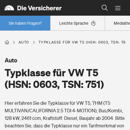
Typklassen: So ist Ihr Auto eingestuft
Wer versichert was: Jetzt Versicherer finden
Regionalklassen: So ist Ihre Region eingestuft
Sie haben Fragen?
Leichte Sprache
Mediath
Wer versichert was: Jetzt Versicherer finden
AUTO
TYPKLASSE FÜR VW T5 (HSN: 0603, TSN: 751)
Beruf
Auto
Typklasse für VW T5
Berufsunfähigkeitsversicherung
Wohnen
(HSN: 0603, TSN: 751)
Erwerbsunfähigkeitsversicherung
Wohngebäudeversicherung
Hier erfahren Sie die Typklasse für VW T5, 7HM (T5
Freizeit
Grundfähigkeitsversicherung
MULTIVAN/CALIFORNIA 2.5 TDI 4-MOTION), Bus/Kombi,
Hausratversicherung
128 kW, 2461 ccm, Kraftstoff: Diesel, Baujahr ab 2004. Bitte
Arbeitsrechtsschutz
Pri­vate Haft­pflicht­
beachten Sie, dass die Typklasse nur ein Tarifmerkmal von
Gesundheit
Elementarversicherung