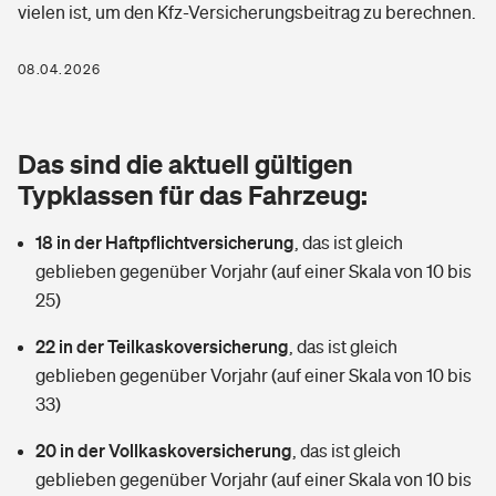
vielen ist, um den Kfz-Versicherungsbeitrag zu berechnen.
Berufshaftpflichtversicherung
Rechts­schutz­ver­si­che­rung
Photovoltaik
Private Krankenversicherung
08.04.2026
Zur Übersicht
Fahrradversicherung
Wärmepumpen versichern
Zahnzusatzversicherung
Unfallversicherung
Tools
Das sind die aktuell gültigen
Glasversicherung
Dread-Disease-Versicherung
Typklassen für das Fahrzeug:
Kinderunfall­ver­si­che­rung
Rentenrechner: Wie viel Geld bekomme ich im Alter?
Vermieterrrechtsschutz
Tierkrankenversicherung
18 in der Haftpflichtversicherung
,
das ist gleich
Kinderinvalidität
geblieben gegenüber Vorjahr (auf einer Skala von 10 bis
Wer versichert was: Jetzt Versicherer finden
Mietkautionsversicherung
Zur Übersicht
25)
Reiseversicherung
Sie haben Fragen?
Restkreditversicherung
22 in der Teilkaskoversicherung
,
das ist gleich
Tools
geblieben gegenüber Vorjahr (auf einer Skala von 10 bis
Hundehalter-Haftpflicht
Zur Übersicht
33)
Pferdehalter-Haftpflicht
Wer versichert was: Jetzt Versicherer finden
20 in der Vollkaskoversicherung
,
das ist gleich
Tools
geblieben gegenüber Vorjahr (auf einer Skala von 10 bis
Handyversicherung