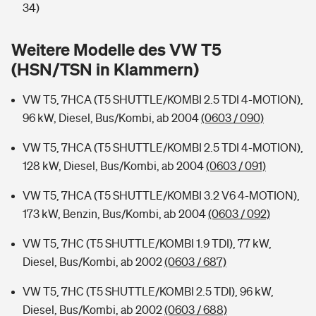
Sie haben Fragen?
34)
Hochwasser-Check: Wie gefährdet ist Ihr Haus?
Private Cyberversicherung
Rentenrechner: Wie viel Geld bekomme ich im Alter?
Weitere Modelle des VW T5
(HSN/TSN in Klammern)
Wer versichert was: Jetzt Versicherer finden
Musikinstrumentenversicherung
VW T5, 7HCA (T5 SHUTTLE/KOMBI 2.5 TDI 4-MOTION),
Sie haben Fragen?
Zur Übersicht
96 kW, Diesel, Bus/Kombi, ab 2004
(0603 / 090)
VW T5, 7HCA (T5 SHUTTLE/KOMBI 2.5 TDI 4-MOTION),
Tools
128 kW, Diesel, Bus/Kombi, ab 2004
(0603 / 091)
VW T5, 7HCA (T5 SHUTTLE/KOMBI 3.2 V6 4-MOTION),
Kinderunfall-Check: Mehr Sicherheit für deine Kids
173 kW, Benzin, Bus/Kombi, ab 2004
(0603 / 092)
Typklassen: So ist Ihr Auto eingestuft
VW T5, 7HC (T5 SHUTTLE/KOMBI 1.9 TDI), 77 kW,
Diesel, Bus/Kombi, ab 2002
(0603 / 687)
Sie haben Fragen?
VW T5, 7HC (T5 SHUTTLE/KOMBI 2.5 TDI), 96 kW,
Diesel, Bus/Kombi, ab 2002
(0603 / 688)