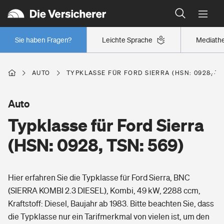
Typklassen: So ist Ihr Auto eingestuft
Wer versichert was: Jetzt Versicherer finden
Regionalklassen: So ist Ihre Region eingestuft
Sie haben Fragen?
Leichte Sprache
Mediath
Wer versichert was: Jetzt Versicherer finden
AUTO
TYPKLASSE FÜR FORD SIERRA (HSN: 0928, TS
Beruf
Auto
Typklasse für Ford Sierra
Berufsunfähigkeitsversicherung
Wohnen
(HSN: 0928, TSN: 569)
Erwerbsunfähigkeitsversicherung
Wohngebäudeversicherung
Hier erfahren Sie die Typklasse für Ford Sierra, BNC
Freizeit
Grundfähigkeitsversicherung
(SIERRA KOMBI 2.3 DIESEL), Kombi, 49 kW, 2288 ccm,
Hausratversicherung
Kraftstoff: Diesel, Baujahr ab 1983. Bitte beachten Sie, dass
Arbeitsrechtsschutz
Pri­vate Haft­pflicht­
die Typklasse nur ein Tarifmerkmal von vielen ist, um den
Gesundheit
Elementarversicherung