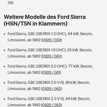
Sie haben Fragen?
34)
Hochwasser-Check: Wie gefährdet ist Ihr Haus?
Private Cyberversicherung
Rentenrechner: Wie viel Geld bekomme ich im Alter?
Weitere Modelle des Ford Sierra
(HSN/TSN in Klammern)
Wer versichert was: Jetzt Versicherer finden
Musikinstrumentenversicherung
Ford Sierra, GBC (SIERRA 1.3 OHC), 44 kW, Benzin,
Sie haben Fragen?
Zur Übersicht
Limousine, ab 1982
(0928 / 559)
Ford Sierra, GBC (SIERRA 1.6 OHC), 55 kW, Benzin,
Tools
Limousine, ab 1982
(0928 / 560)
Ford Sierra, GBC (SIERRA 2.0 OHC), 77 kW, Benzin,
Kinderunfall-Check: Mehr Sicherheit für deine Kids
Limousine, ab 1982
(0928 / 561)
Typklassen: So ist Ihr Auto eingestuft
Ford Sierra, GBC (SIERRA 2.0 V 6), 66 kW, Benzin,
Limousine, ab 1982
(0928 / 562)
Sie haben Fragen?
Ford Sierra, GBC (SIERRA 2.3 V 6), 84 kW, Benzin,
Limousine, ab 1982
(0928 / 563)