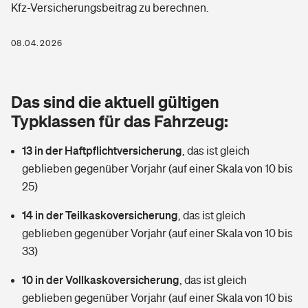
Kfz-Versicherungsbeitrag zu berechnen.
Berufshaftpflichtversicherung
Rechts­schutz­ver­si­che­rung
Photovoltaik
Private Krankenversicherung
08.04.2026
Zur Übersicht
Fahrradversicherung
Wärmepumpen versichern
Zahnzusatzversicherung
Unfallversicherung
Tools
Das sind die aktuell gültigen
Glasversicherung
Dread-Disease-Versicherung
Typklassen für das Fahrzeug:
Kinderunfall­ver­si­che­rung
Rentenrechner: Wie viel Geld bekomme ich im Alter?
Vermieterrrechtsschutz
Tierkrankenversicherung
13 in der Haftpflichtversicherung
,
das ist gleich
Kinderinvalidität
geblieben gegenüber Vorjahr (auf einer Skala von 10 bis
Wer versichert was: Jetzt Versicherer finden
Mietkautionsversicherung
Zur Übersicht
25)
Reiseversicherung
Sie haben Fragen?
Restkreditversicherung
14 in der Teilkaskoversicherung
,
das ist gleich
Tools
geblieben gegenüber Vorjahr (auf einer Skala von 10 bis
Hundehalter-Haftpflicht
Zur Übersicht
33)
Pferdehalter-Haftpflicht
Wer versichert was: Jetzt Versicherer finden
10 in der Vollkaskoversicherung
,
das ist gleich
Tools
geblieben gegenüber Vorjahr (auf einer Skala von 10 bis
Handyversicherung