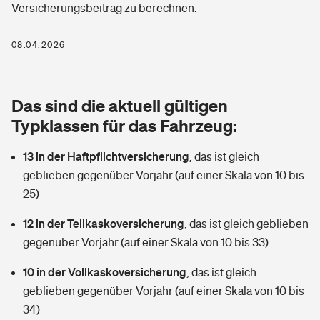
Versicherungsbeitrag zu berechnen.
Berufshaftpflichtversicherung
Rechts­schutz­ver­si­che­rung
Photovoltaik
Private Krankenversicherung
08.04.2026
Zur Übersicht
Fahrradversicherung
Wärmepumpen versichern
Zahnzusatzversicherung
Unfallversicherung
Tools
Das sind die aktuell gültigen
Glasversicherung
Dread-Disease-Versicherung
Typklassen für das Fahrzeug:
Kinderunfall­ver­si­che­rung
Rentenrechner: Wie viel Geld bekomme ich im Alter?
Vermieterrrechtsschutz
Tierkrankenversicherung
13 in der Haftpflichtversicherung
,
das ist gleich
Kinderinvalidität
geblieben gegenüber Vorjahr (auf einer Skala von 10 bis
Wer versichert was: Jetzt Versicherer finden
Mietkautionsversicherung
Zur Übersicht
25)
Reiseversicherung
Sie haben Fragen?
Restkreditversicherung
12 in der Teilkaskoversicherung
,
das ist gleich geblieben
Tools
gegenüber Vorjahr (auf einer Skala von 10 bis 33)
Hundehalter-Haftpflicht
Zur Übersicht
10 in der Vollkaskoversicherung
,
das ist gleich
Pferdehalter-Haftpflicht
Wer versichert was: Jetzt Versicherer finden
geblieben gegenüber Vorjahr (auf einer Skala von 10 bis
Tools
34)
Handyversicherung