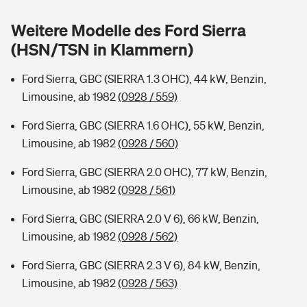
Sie haben Fragen?
Weitere Modelle des Ford Sierra
Hochwasser-Check: Wie gefährdet ist Ihr Haus?
Private Cyberversicherung
Rentenrechner: Wie viel Geld bekomme ich im Alter?
(HSN/TSN in Klammern)
Wer versichert was: Jetzt Versicherer finden
Musikinstrumentenversicherung
Ford Sierra, GBC (SIERRA 1.3 OHC), 44 kW, Benzin,
Limousine, ab 1982
(0928 / 559)
Sie haben Fragen?
Zur Übersicht
Ford Sierra, GBC (SIERRA 1.6 OHC), 55 kW, Benzin,
Limousine, ab 1982
(0928 / 560)
Tools
Ford Sierra, GBC (SIERRA 2.0 OHC), 77 kW, Benzin,
Limousine, ab 1982
(0928 / 561)
Kinderunfall-Check: Mehr Sicherheit für deine Kids
Ford Sierra, GBC (SIERRA 2.0 V 6), 66 kW, Benzin,
Typklassen: So ist Ihr Auto eingestuft
Limousine, ab 1982
(0928 / 562)
Ford Sierra, GBC (SIERRA 2.3 V 6), 84 kW, Benzin,
Sie haben Fragen?
Limousine, ab 1982
(0928 / 563)