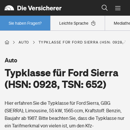
Typklassen: So ist Ihr Auto eingestuft
Wer versichert was: Jetzt Versicherer finden
Regionalklassen: So ist Ihre Region eingestuft
Sie haben Fragen?
Leichte Sprache
Mediath
Wer versichert was: Jetzt Versicherer finden
AUTO
TYPKLASSE FÜR FORD SIERRA (HSN: 0928, TS
Beruf
Auto
Typklasse für Ford Sierra
Berufsunfähigkeitsversicherung
Wohnen
(HSN: 0928, TSN: 652)
Erwerbsunfähigkeitsversicherung
Wohngebäudeversicherung
Hier erfahren Sie die Typklasse für Ford Sierra, GBG
Freizeit
Grundfähigkeitsversicherung
(SIERRA), Limousine, 55 kW, 1565 ccm, Kraftstoff: Benzin,
Hausratversicherung
Baujahr ab 1987. Bitte beachten Sie, dass die Typklasse nur
Arbeitsrechtsschutz
Pri­vate Haft­pflicht­
ein Tarifmerkmal von vielen ist, um den Kfz-
Gesundheit
Elementarversicherung