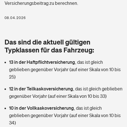
Versicherungsbeitrag zu berechnen.
Berufshaftpflichtversicherung
Rechts­schutz­ver­si­che­rung
Photovoltaik
Private Krankenversicherung
08.04.2026
Zur Übersicht
Fahrradversicherung
Wärmepumpen versichern
Zahnzusatzversicherung
Unfallversicherung
Tools
Das sind die aktuell gültigen
Glasversicherung
Dread-Disease-Versicherung
Typklassen für das Fahrzeug:
Kinderunfall­ver­si­che­rung
Rentenrechner: Wie viel Geld bekomme ich im Alter?
Vermieterrrechtsschutz
Tierkrankenversicherung
13 in der Haftpflichtversicherung
,
das ist gleich
Kinderinvalidität
geblieben gegenüber Vorjahr (auf einer Skala von 10 bis
Wer versichert was: Jetzt Versicherer finden
Mietkautionsversicherung
Zur Übersicht
25)
Reiseversicherung
Sie haben Fragen?
Restkreditversicherung
12 in der Teilkaskoversicherung
,
das ist gleich geblieben
Tools
gegenüber Vorjahr (auf einer Skala von 10 bis 33)
Hundehalter-Haftpflicht
Zur Übersicht
10 in der Vollkaskoversicherung
,
das ist gleich
Pferdehalter-Haftpflicht
Wer versichert was: Jetzt Versicherer finden
geblieben gegenüber Vorjahr (auf einer Skala von 10 bis
Tools
34)
Handyversicherung