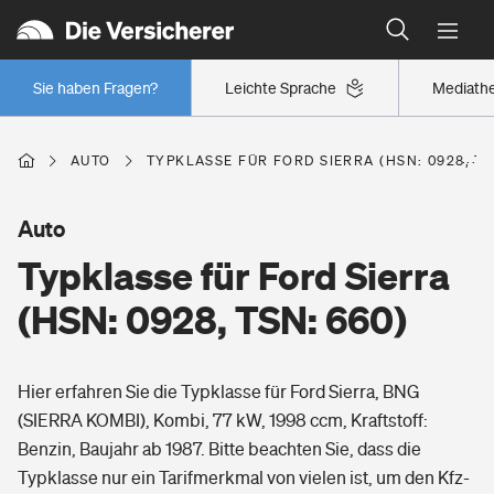
Typklassen: So ist Ihr Auto eingestuft
Wer versichert was: Jetzt Versicherer finden
Regionalklassen: So ist Ihre Region eingestuft
Sie haben Fragen?
Leichte Sprache
Mediath
Wer versichert was: Jetzt Versicherer finden
AUTO
TYPKLASSE FÜR FORD SIERRA (HSN: 0928, TS
Beruf
Auto
Typklasse für Ford Sierra
Berufsunfähigkeitsversicherung
Wohnen
(HSN: 0928, TSN: 660)
Erwerbsunfähigkeitsversicherung
Wohngebäudeversicherung
Hier erfahren Sie die Typklasse für Ford Sierra, BNG
Freizeit
Grundfähigkeitsversicherung
(SIERRA KOMBI), Kombi, 77 kW, 1998 ccm, Kraftstoff:
Hausratversicherung
Benzin, Baujahr ab 1987. Bitte beachten Sie, dass die
Arbeitsrechtsschutz
Pri­vate Haft­pflicht­
Typklasse nur ein Tarifmerkmal von vielen ist, um den Kfz-
Gesundheit
Elementarversicherung