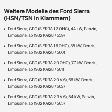
Sie haben Fragen?
Weitere Modelle des Ford Sierra
Hochwasser-Check: Wie gefährdet ist Ihr Haus?
Private Cyberversicherung
Rentenrechner: Wie viel Geld bekomme ich im Alter?
(HSN/TSN in Klammern)
Wer versichert was: Jetzt Versicherer finden
Musikinstrumentenversicherung
Ford Sierra, GBC (SIERRA 1.3 OHC), 44 kW, Benzin,
Limousine, ab 1982
(0928 / 559)
Sie haben Fragen?
Zur Übersicht
Ford Sierra, GBC (SIERRA 1.6 OHC), 55 kW, Benzin,
Limousine, ab 1982
(0928 / 560)
Tools
Ford Sierra, GBC (SIERRA 2.0 OHC), 77 kW, Benzin,
Limousine, ab 1982
(0928 / 561)
Kinderunfall-Check: Mehr Sicherheit für deine Kids
Ford Sierra, GBC (SIERRA 2.0 V 6), 66 kW, Benzin,
Typklassen: So ist Ihr Auto eingestuft
Limousine, ab 1982
(0928 / 562)
Ford Sierra, GBC (SIERRA 2.3 V 6), 84 kW, Benzin,
Sie haben Fragen?
Limousine, ab 1982
(0928 / 563)