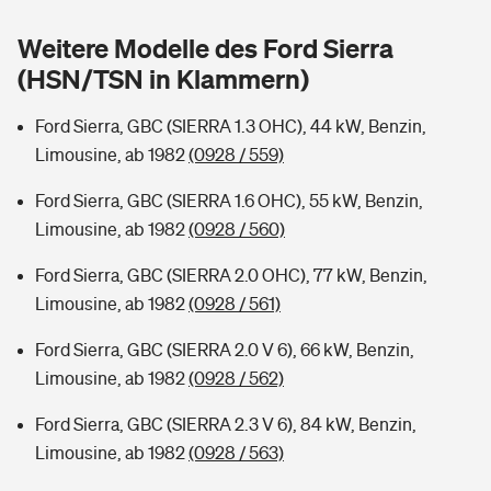
Sie haben Fragen?
Weitere Modelle des Ford Sierra
Hochwasser-Check: Wie gefährdet ist Ihr Haus?
Private Cyberversicherung
Rentenrechner: Wie viel Geld bekomme ich im Alter?
(HSN/TSN in Klammern)
Wer versichert was: Jetzt Versicherer finden
Musikinstrumentenversicherung
Ford Sierra, GBC (SIERRA 1.3 OHC), 44 kW, Benzin,
Limousine, ab 1982
(0928 / 559)
Sie haben Fragen?
Zur Übersicht
Ford Sierra, GBC (SIERRA 1.6 OHC), 55 kW, Benzin,
Limousine, ab 1982
(0928 / 560)
Tools
Ford Sierra, GBC (SIERRA 2.0 OHC), 77 kW, Benzin,
Limousine, ab 1982
(0928 / 561)
Kinderunfall-Check: Mehr Sicherheit für deine Kids
Ford Sierra, GBC (SIERRA 2.0 V 6), 66 kW, Benzin,
Typklassen: So ist Ihr Auto eingestuft
Limousine, ab 1982
(0928 / 562)
Ford Sierra, GBC (SIERRA 2.3 V 6), 84 kW, Benzin,
Sie haben Fragen?
Limousine, ab 1982
(0928 / 563)