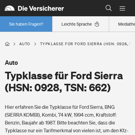
Typklassen: So ist Ihr Auto eingestuft
Wer versichert was: Jetzt Versicherer finden
Regionalklassen: So ist Ihre Region eingestuft
Sie haben Fragen?
Leichte Sprache
Mediath
Wer versichert was: Jetzt Versicherer finden
AUTO
TYPKLASSE FÜR FORD SIERRA (HSN: 0928, TS
Beruf
Auto
Typklasse für Ford Sierra
Berufsunfähigkeitsversicherung
Wohnen
(HSN: 0928, TSN: 662)
Erwerbsunfähigkeitsversicherung
Wohngebäudeversicherung
Hier erfahren Sie die Typklasse für Ford Sierra, BNG
Freizeit
Grundfähigkeitsversicherung
(SIERRA KOMBI), Kombi, 74 kW, 1994 ccm, Kraftstoff:
Hausratversicherung
Benzin, Baujahr ab 1987. Bitte beachten Sie, dass die
Arbeitsrechtsschutz
Pri­vate Haft­pflicht­
Typklasse nur ein Tarifmerkmal von vielen ist, um den Kfz-
Gesundheit
Elementarversicherung