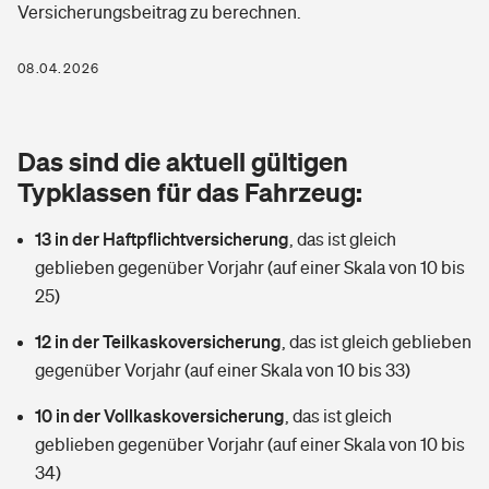
Versicherungsbeitrag zu berechnen.
Berufshaftpflichtversicherung
Rechts­schutz­ver­si­che­rung
Photovoltaik
Private Krankenversicherung
08.04.2026
Zur Übersicht
Fahrradversicherung
Wärmepumpen versichern
Zahnzusatzversicherung
Unfallversicherung
Tools
Das sind die aktuell gültigen
Glasversicherung
Dread-Disease-Versicherung
Typklassen für das Fahrzeug:
Kinderunfall­ver­si­che­rung
Rentenrechner: Wie viel Geld bekomme ich im Alter?
Vermieterrrechtsschutz
Tierkrankenversicherung
13 in der Haftpflichtversicherung
,
das ist gleich
Kinderinvalidität
geblieben gegenüber Vorjahr (auf einer Skala von 10 bis
Wer versichert was: Jetzt Versicherer finden
Mietkautionsversicherung
Zur Übersicht
25)
Reiseversicherung
Sie haben Fragen?
Restkreditversicherung
12 in der Teilkaskoversicherung
,
das ist gleich geblieben
Tools
gegenüber Vorjahr (auf einer Skala von 10 bis 33)
Hundehalter-Haftpflicht
Zur Übersicht
10 in der Vollkaskoversicherung
,
das ist gleich
Pferdehalter-Haftpflicht
Wer versichert was: Jetzt Versicherer finden
geblieben gegenüber Vorjahr (auf einer Skala von 10 bis
Tools
34)
Handyversicherung