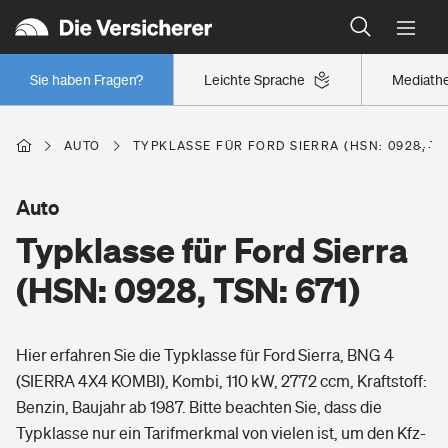
Typklassen: So ist Ihr Auto eingestuft
Wer versichert was: Jetzt Versicherer finden
Regionalklassen: So ist Ihre Region eingestuft
Sie haben Fragen?
Leichte Sprache
Mediath
Wer versichert was: Jetzt Versicherer finden
AUTO
TYPKLASSE FÜR FORD SIERRA (HSN: 0928, TS
Beruf
Auto
Typklasse für Ford Sierra
Berufsunfähigkeitsversicherung
Wohnen
(HSN: 0928, TSN: 671)
Erwerbsunfähigkeitsversicherung
Wohngebäudeversicherung
Hier erfahren Sie die Typklasse für Ford Sierra, BNG 4
Freizeit
Grundfähigkeitsversicherung
(SIERRA 4X4 KOMBI), Kombi, 110 kW, 2772 ccm, Kraftstoff:
Hausratversicherung
Benzin, Baujahr ab 1987. Bitte beachten Sie, dass die
Arbeitsrechtsschutz
Pri­vate Haft­pflicht­
Typklasse nur ein Tarifmerkmal von vielen ist, um den Kfz-
Gesundheit
Elementarversicherung