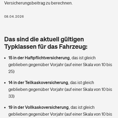
Versicherungsbeitrag zu berechnen.
Berufshaftpflichtversicherung
Rechts­schutz­ver­si­che­rung
Photovoltaik
Private Krankenversicherung
08.04.2026
Zur Übersicht
Fahrradversicherung
Wärmepumpen versichern
Zahnzusatzversicherung
Unfallversicherung
Tools
Das sind die aktuell gültigen
Glasversicherung
Dread-Disease-Versicherung
Typklassen für das Fahrzeug:
Kinderunfall­ver­si­che­rung
Rentenrechner: Wie viel Geld bekomme ich im Alter?
Vermieterrrechtsschutz
Tierkrankenversicherung
15 in der Haftpflichtversicherung
,
das ist gleich
Kinderinvalidität
geblieben gegenüber Vorjahr (auf einer Skala von 10 bis
Wer versichert was: Jetzt Versicherer finden
Mietkautionsversicherung
Zur Übersicht
25)
Reiseversicherung
Sie haben Fragen?
Restkreditversicherung
14 in der Teilkaskoversicherung
,
das ist gleich
Tools
geblieben gegenüber Vorjahr (auf einer Skala von 10 bis
Hundehalter-Haftpflicht
Zur Übersicht
33)
Pferdehalter-Haftpflicht
Wer versichert was: Jetzt Versicherer finden
19 in der Vollkaskoversicherung
,
das ist gleich
Tools
geblieben gegenüber Vorjahr (auf einer Skala von 10 bis
Handyversicherung