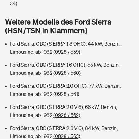
Sie haben Fragen?
34)
Hochwasser-Check: Wie gefährdet ist Ihr Haus?
Private Cyberversicherung
Rentenrechner: Wie viel Geld bekomme ich im Alter?
Weitere Modelle des Ford Sierra
(HSN/TSN in Klammern)
Wer versichert was: Jetzt Versicherer finden
Musikinstrumentenversicherung
Ford Sierra, GBC (SIERRA 1.3 OHC), 44 kW, Benzin,
Sie haben Fragen?
Zur Übersicht
Limousine, ab 1982
(0928 / 559)
Ford Sierra, GBC (SIERRA 1.6 OHC), 55 kW, Benzin,
Tools
Limousine, ab 1982
(0928 / 560)
Ford Sierra, GBC (SIERRA 2.0 OHC), 77 kW, Benzin,
Kinderunfall-Check: Mehr Sicherheit für deine Kids
Limousine, ab 1982
(0928 / 561)
Typklassen: So ist Ihr Auto eingestuft
Ford Sierra, GBC (SIERRA 2.0 V 6), 66 kW, Benzin,
Limousine, ab 1982
(0928 / 562)
Sie haben Fragen?
Ford Sierra, GBC (SIERRA 2.3 V 6), 84 kW, Benzin,
Limousine, ab 1982
(0928 / 563)