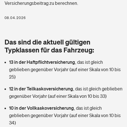
Versicherungsbeitrag zu berechnen.
Berufshaftpflichtversicherung
Rechts­schutz­ver­si­che­rung
Photovoltaik
Private Krankenversicherung
08.04.2026
Zur Übersicht
Fahrradversicherung
Wärmepumpen versichern
Zahnzusatzversicherung
Unfallversicherung
Tools
Das sind die aktuell gültigen
Glasversicherung
Dread-Disease-Versicherung
Typklassen für das Fahrzeug:
Kinderunfall­ver­si­che­rung
Rentenrechner: Wie viel Geld bekomme ich im Alter?
Vermieterrrechtsschutz
Tierkrankenversicherung
13 in der Haftpflichtversicherung
,
das ist gleich
Kinderinvalidität
geblieben gegenüber Vorjahr (auf einer Skala von 10 bis
Wer versichert was: Jetzt Versicherer finden
Mietkautionsversicherung
Zur Übersicht
25)
Reiseversicherung
Sie haben Fragen?
Restkreditversicherung
12 in der Teilkaskoversicherung
,
das ist gleich geblieben
Tools
gegenüber Vorjahr (auf einer Skala von 10 bis 33)
Hundehalter-Haftpflicht
Zur Übersicht
10 in der Vollkaskoversicherung
,
das ist gleich
Pferdehalter-Haftpflicht
Wer versichert was: Jetzt Versicherer finden
geblieben gegenüber Vorjahr (auf einer Skala von 10 bis
Tools
34)
Handyversicherung