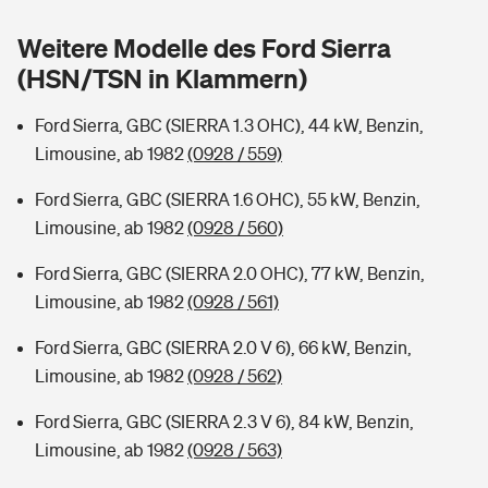
Sie haben Fragen?
Weitere Modelle des Ford Sierra
Hochwasser-Check: Wie gefährdet ist Ihr Haus?
Private Cyberversicherung
Rentenrechner: Wie viel Geld bekomme ich im Alter?
(HSN/TSN in Klammern)
Wer versichert was: Jetzt Versicherer finden
Musikinstrumentenversicherung
Ford Sierra, GBC (SIERRA 1.3 OHC), 44 kW, Benzin,
Limousine, ab 1982
(0928 / 559)
Sie haben Fragen?
Zur Übersicht
Ford Sierra, GBC (SIERRA 1.6 OHC), 55 kW, Benzin,
Limousine, ab 1982
(0928 / 560)
Tools
Ford Sierra, GBC (SIERRA 2.0 OHC), 77 kW, Benzin,
Limousine, ab 1982
(0928 / 561)
Kinderunfall-Check: Mehr Sicherheit für deine Kids
Ford Sierra, GBC (SIERRA 2.0 V 6), 66 kW, Benzin,
Typklassen: So ist Ihr Auto eingestuft
Limousine, ab 1982
(0928 / 562)
Ford Sierra, GBC (SIERRA 2.3 V 6), 84 kW, Benzin,
Sie haben Fragen?
Limousine, ab 1982
(0928 / 563)