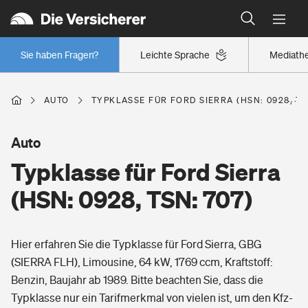
Typklassen: So ist Ihr Auto eingestuft
Wer versichert was: Jetzt Versicherer finden
Regionalklassen: So ist Ihre Region eingestuft
Sie haben Fragen?
Leichte Sprache
Mediath
Wer versichert was: Jetzt Versicherer finden
AUTO
TYPKLASSE FÜR FORD SIERRA (HSN: 0928, TS
Beruf
Auto
Typklasse für Ford Sierra
Berufsunfähigkeitsversicherung
Wohnen
(HSN: 0928, TSN: 707)
Erwerbsunfähigkeitsversicherung
Wohngebäudeversicherung
Hier erfahren Sie die Typklasse für Ford Sierra, GBG
Freizeit
Grundfähigkeitsversicherung
(SIERRA FLH), Limousine, 64 kW, 1769 ccm, Kraftstoff:
Hausratversicherung
Benzin, Baujahr ab 1989. Bitte beachten Sie, dass die
Arbeitsrechtsschutz
Pri­vate Haft­pflicht­
Typklasse nur ein Tarifmerkmal von vielen ist, um den Kfz-
Gesundheit
Elementarversicherung