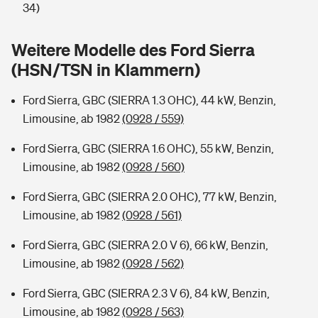
Sie haben Fragen?
34)
Hochwasser-Check: Wie gefährdet ist Ihr Haus?
Private Cyberversicherung
Rentenrechner: Wie viel Geld bekomme ich im Alter?
Weitere Modelle des Ford Sierra
(HSN/TSN in Klammern)
Wer versichert was: Jetzt Versicherer finden
Musikinstrumentenversicherung
Ford Sierra, GBC (SIERRA 1.3 OHC), 44 kW, Benzin,
Sie haben Fragen?
Zur Übersicht
Limousine, ab 1982
(0928 / 559)
Ford Sierra, GBC (SIERRA 1.6 OHC), 55 kW, Benzin,
Tools
Limousine, ab 1982
(0928 / 560)
Ford Sierra, GBC (SIERRA 2.0 OHC), 77 kW, Benzin,
Kinderunfall-Check: Mehr Sicherheit für deine Kids
Limousine, ab 1982
(0928 / 561)
Typklassen: So ist Ihr Auto eingestuft
Ford Sierra, GBC (SIERRA 2.0 V 6), 66 kW, Benzin,
Limousine, ab 1982
(0928 / 562)
Sie haben Fragen?
Ford Sierra, GBC (SIERRA 2.3 V 6), 84 kW, Benzin,
Limousine, ab 1982
(0928 / 563)