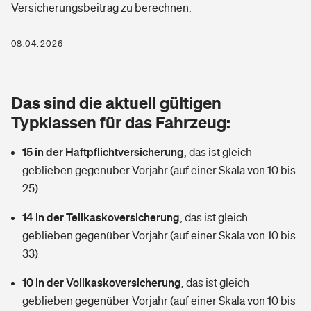
Versicherungsbeitrag zu berechnen.
Berufshaftpflichtversicherung
Rechts­schutz­ver­si­che­rung
Photovoltaik
Private Krankenversicherung
08.04.2026
Zur Übersicht
Fahrradversicherung
Wärmepumpen versichern
Zahnzusatzversicherung
Unfallversicherung
Tools
Das sind die aktuell gültigen
Glasversicherung
Dread-Disease-Versicherung
Typklassen für das Fahrzeug:
Kinderunfall­ver­si­che­rung
Rentenrechner: Wie viel Geld bekomme ich im Alter?
Vermieterrrechtsschutz
Tierkrankenversicherung
15 in der Haftpflichtversicherung
,
das ist gleich
Kinderinvalidität
geblieben gegenüber Vorjahr (auf einer Skala von 10 bis
Wer versichert was: Jetzt Versicherer finden
Mietkautionsversicherung
Zur Übersicht
25)
Reiseversicherung
Sie haben Fragen?
Restkreditversicherung
14 in der Teilkaskoversicherung
,
das ist gleich
Tools
geblieben gegenüber Vorjahr (auf einer Skala von 10 bis
Hundehalter-Haftpflicht
Zur Übersicht
33)
Pferdehalter-Haftpflicht
Wer versichert was: Jetzt Versicherer finden
10 in der Vollkaskoversicherung
,
das ist gleich
Tools
geblieben gegenüber Vorjahr (auf einer Skala von 10 bis
Handyversicherung