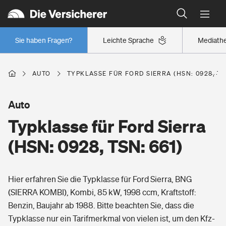
Typklassen: So ist Ihr Auto eingestuft
Wer versichert was: Jetzt Versicherer finden
Regionalklassen: So ist Ihre Region eingestuft
Sie haben Fragen?
Leichte Sprache
Mediath
Wer versichert was: Jetzt Versicherer finden
AUTO
TYPKLASSE FÜR FORD SIERRA (HSN: 0928, TS
Beruf
Auto
Typklasse für Ford Sierra
Berufsunfähigkeitsversicherung
Wohnen
(HSN: 0928, TSN: 661)
Erwerbsunfähigkeitsversicherung
Wohngebäudeversicherung
Hier erfahren Sie die Typklasse für Ford Sierra, BNG
Freizeit
Grundfähigkeitsversicherung
(SIERRA KOMBI), Kombi, 85 kW, 1998 ccm, Kraftstoff:
Hausratversicherung
Benzin, Baujahr ab 1988. Bitte beachten Sie, dass die
Arbeitsrechtsschutz
Pri­vate Haft­pflicht­
Typklasse nur ein Tarifmerkmal von vielen ist, um den Kfz-
Gesundheit
Elementarversicherung