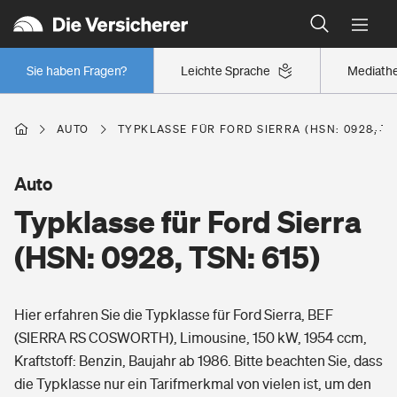
Typklassen: So ist Ihr Auto eingestuft
Wer versichert was: Jetzt Versicherer finden
Regionalklassen: So ist Ihre Region eingestuft
Sie haben Fragen?
Leichte Sprache
Mediath
Wer versichert was: Jetzt Versicherer finden
AUTO
TYPKLASSE FÜR FORD SIERRA (HSN: 0928, TS
Beruf
Auto
Typklasse für Ford Sierra
Berufsunfähigkeitsversicherung
Wohnen
(HSN: 0928, TSN: 615)
Erwerbsunfähigkeitsversicherung
Wohngebäudeversicherung
Hier erfahren Sie die Typklasse für Ford Sierra, BEF
Freizeit
Grundfähigkeitsversicherung
(SIERRA RS COSWORTH), Limousine, 150 kW, 1954 ccm,
Hausratversicherung
Kraftstoff: Benzin, Baujahr ab 1986. Bitte beachten Sie, dass
Arbeitsrechtsschutz
Pri­vate Haft­pflicht­
die Typklasse nur ein Tarifmerkmal von vielen ist, um den
Gesundheit
Elementarversicherung