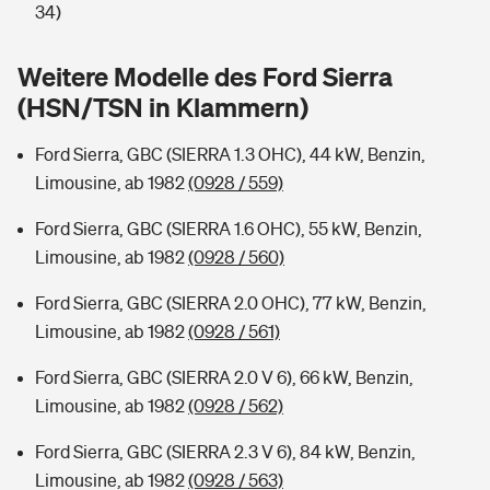
Sie haben Fragen?
34)
Hochwasser-Check: Wie gefährdet ist Ihr Haus?
Private Cyberversicherung
Rentenrechner: Wie viel Geld bekomme ich im Alter?
Weitere Modelle des Ford Sierra
(HSN/TSN in Klammern)
Wer versichert was: Jetzt Versicherer finden
Musikinstrumentenversicherung
Ford Sierra, GBC (SIERRA 1.3 OHC), 44 kW, Benzin,
Sie haben Fragen?
Zur Übersicht
Limousine, ab 1982
(0928 / 559)
Ford Sierra, GBC (SIERRA 1.6 OHC), 55 kW, Benzin,
Tools
Limousine, ab 1982
(0928 / 560)
Ford Sierra, GBC (SIERRA 2.0 OHC), 77 kW, Benzin,
Kinderunfall-Check: Mehr Sicherheit für deine Kids
Limousine, ab 1982
(0928 / 561)
Typklassen: So ist Ihr Auto eingestuft
Ford Sierra, GBC (SIERRA 2.0 V 6), 66 kW, Benzin,
Limousine, ab 1982
(0928 / 562)
Sie haben Fragen?
Ford Sierra, GBC (SIERRA 2.3 V 6), 84 kW, Benzin,
Limousine, ab 1982
(0928 / 563)