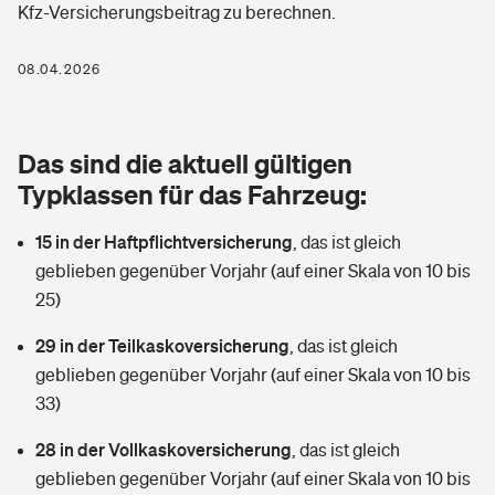
Kfz-Versicherungsbeitrag zu berechnen.
Berufshaftpflichtversicherung
Rechts­schutz­ver­si­che­rung
Photovoltaik
Private Krankenversicherung
08.04.2026
Zur Übersicht
Fahrradversicherung
Wärmepumpen versichern
Zahnzusatzversicherung
Unfallversicherung
Tools
Das sind die aktuell gültigen
Glasversicherung
Dread-Disease-Versicherung
Typklassen für das Fahrzeug:
Kinderunfall­ver­si­che­rung
Rentenrechner: Wie viel Geld bekomme ich im Alter?
Vermieterrrechtsschutz
Tierkrankenversicherung
15 in der Haftpflichtversicherung
,
das ist gleich
Kinderinvalidität
geblieben gegenüber Vorjahr (auf einer Skala von 10 bis
Wer versichert was: Jetzt Versicherer finden
Mietkautionsversicherung
Zur Übersicht
25)
Reiseversicherung
Sie haben Fragen?
Restkreditversicherung
29 in der Teilkaskoversicherung
,
das ist gleich
Tools
geblieben gegenüber Vorjahr (auf einer Skala von 10 bis
Hundehalter-Haftpflicht
Zur Übersicht
33)
Pferdehalter-Haftpflicht
Wer versichert was: Jetzt Versicherer finden
28 in der Vollkaskoversicherung
,
das ist gleich
Tools
geblieben gegenüber Vorjahr (auf einer Skala von 10 bis
Handyversicherung