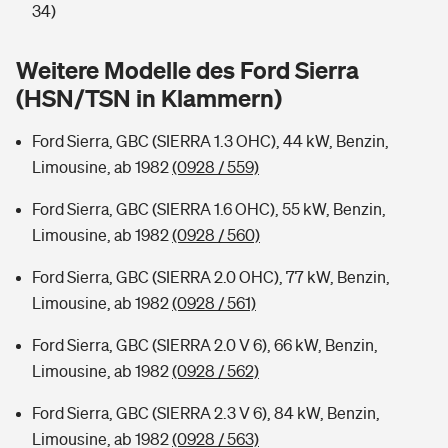
Sie haben Fragen?
34)
Hochwasser-Check: Wie gefährdet ist Ihr Haus?
Private Cyberversicherung
Rentenrechner: Wie viel Geld bekomme ich im Alter?
Weitere Modelle des Ford Sierra
(HSN/TSN in Klammern)
Wer versichert was: Jetzt Versicherer finden
Musikinstrumentenversicherung
Ford Sierra, GBC (SIERRA 1.3 OHC), 44 kW, Benzin,
Sie haben Fragen?
Zur Übersicht
Limousine, ab 1982
(0928 / 559)
Ford Sierra, GBC (SIERRA 1.6 OHC), 55 kW, Benzin,
Tools
Limousine, ab 1982
(0928 / 560)
Ford Sierra, GBC (SIERRA 2.0 OHC), 77 kW, Benzin,
Kinderunfall-Check: Mehr Sicherheit für deine Kids
Limousine, ab 1982
(0928 / 561)
Typklassen: So ist Ihr Auto eingestuft
Ford Sierra, GBC (SIERRA 2.0 V 6), 66 kW, Benzin,
Limousine, ab 1982
(0928 / 562)
Sie haben Fragen?
Ford Sierra, GBC (SIERRA 2.3 V 6), 84 kW, Benzin,
Limousine, ab 1982
(0928 / 563)