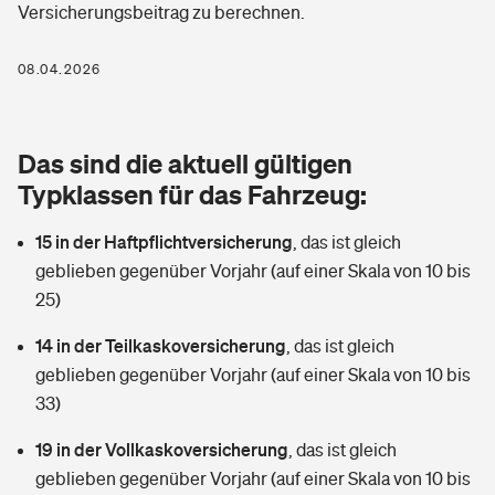
Versicherungsbeitrag zu berechnen.
Berufshaftpflichtversicherung
Rechts­schutz­ver­si­che­rung
Photovoltaik
Private Krankenversicherung
08.04.2026
Zur Übersicht
Fahrradversicherung
Wärmepumpen versichern
Zahnzusatzversicherung
Unfallversicherung
Tools
Das sind die aktuell gültigen
Glasversicherung
Dread-Disease-Versicherung
Typklassen für das Fahrzeug:
Kinderunfall­ver­si­che­rung
Rentenrechner: Wie viel Geld bekomme ich im Alter?
Vermieterrrechtsschutz
Tierkrankenversicherung
15 in der Haftpflichtversicherung
,
das ist gleich
Kinderinvalidität
geblieben gegenüber Vorjahr (auf einer Skala von 10 bis
Wer versichert was: Jetzt Versicherer finden
Mietkautionsversicherung
Zur Übersicht
25)
Reiseversicherung
Sie haben Fragen?
Restkreditversicherung
14 in der Teilkaskoversicherung
,
das ist gleich
Tools
geblieben gegenüber Vorjahr (auf einer Skala von 10 bis
Hundehalter-Haftpflicht
Zur Übersicht
33)
Pferdehalter-Haftpflicht
Wer versichert was: Jetzt Versicherer finden
19 in der Vollkaskoversicherung
,
das ist gleich
Tools
geblieben gegenüber Vorjahr (auf einer Skala von 10 bis
Handyversicherung