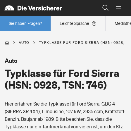
Typklassen: So ist Ihr Auto eingestuft
Wer versichert was: Jetzt Versicherer finden
Regionalklassen: So ist Ihre Region eingestuft
Sie haben Fragen?
Leichte Sprache
Mediath
Wer versichert was: Jetzt Versicherer finden
AUTO
TYPKLASSE FÜR FORD SIERRA (HSN: 0928, TS
Beruf
Auto
Typklasse für Ford Sierra
Berufsunfähigkeitsversicherung
Wohnen
(HSN: 0928, TSN: 746)
Erwerbsunfähigkeitsversicherung
Wohngebäudeversicherung
Hier erfahren Sie die Typklasse für Ford Sierra, GBG 4
Freizeit
Grundfähigkeitsversicherung
(SIERRA XR 4X4), Limousine, 107 kW, 2935 ccm, Kraftstoff:
Hausratversicherung
Benzin, Baujahr ab 1989. Bitte beachten Sie, dass die
Arbeitsrechtsschutz
Pri­vate Haft­pflicht­
Typklasse nur ein Tarifmerkmal von vielen ist, um den Kfz-
Gesundheit
Elementarversicherung