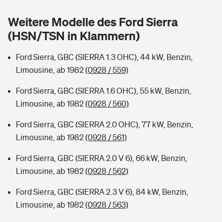
Sie haben Fragen?
Weitere Modelle des Ford Sierra
Hochwasser-Check: Wie gefährdet ist Ihr Haus?
Private Cyberversicherung
Rentenrechner: Wie viel Geld bekomme ich im Alter?
(HSN/TSN in Klammern)
Wer versichert was: Jetzt Versicherer finden
Musikinstrumentenversicherung
Ford Sierra, GBC (SIERRA 1.3 OHC), 44 kW, Benzin,
Limousine, ab 1982
(0928 / 559)
Sie haben Fragen?
Zur Übersicht
Ford Sierra, GBC (SIERRA 1.6 OHC), 55 kW, Benzin,
Limousine, ab 1982
(0928 / 560)
Tools
Ford Sierra, GBC (SIERRA 2.0 OHC), 77 kW, Benzin,
Limousine, ab 1982
(0928 / 561)
Kinderunfall-Check: Mehr Sicherheit für deine Kids
Ford Sierra, GBC (SIERRA 2.0 V 6), 66 kW, Benzin,
Typklassen: So ist Ihr Auto eingestuft
Limousine, ab 1982
(0928 / 562)
Ford Sierra, GBC (SIERRA 2.3 V 6), 84 kW, Benzin,
Sie haben Fragen?
Limousine, ab 1982
(0928 / 563)