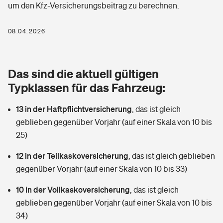
um den Kfz-Versicherungsbeitrag zu berechnen.
Berufshaftpflichtversicherung
Rechts­schutz­ver­si­che­rung
Photovoltaik
Private Krankenversicherung
08.04.2026
Zur Übersicht
Fahrradversicherung
Wärmepumpen versichern
Zahnzusatzversicherung
Unfallversicherung
Tools
Das sind die aktuell gültigen
Glasversicherung
Dread-Disease-Versicherung
Typklassen für das Fahrzeug:
Kinderunfall­ver­si­che­rung
Rentenrechner: Wie viel Geld bekomme ich im Alter?
Vermieterrrechtsschutz
Tierkrankenversicherung
13 in der Haftpflichtversicherung
,
das ist gleich
Kinderinvalidität
geblieben gegenüber Vorjahr (auf einer Skala von 10 bis
Wer versichert was: Jetzt Versicherer finden
Mietkautionsversicherung
Zur Übersicht
25)
Reiseversicherung
Sie haben Fragen?
Restkreditversicherung
12 in der Teilkaskoversicherung
,
das ist gleich geblieben
Tools
gegenüber Vorjahr (auf einer Skala von 10 bis 33)
Hundehalter-Haftpflicht
Zur Übersicht
10 in der Vollkaskoversicherung
,
das ist gleich
Pferdehalter-Haftpflicht
Wer versichert was: Jetzt Versicherer finden
geblieben gegenüber Vorjahr (auf einer Skala von 10 bis
Tools
34)
Handyversicherung