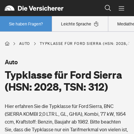
Typklassen: So ist Ihr Auto eingestuft
Wer versichert was: Jetzt Versicherer finden
Regionalklassen: So ist Ihre Region eingestuft
Sie haben Fragen?
Leichte Sprache
Mediath
Wer versichert was: Jetzt Versicherer finden
AUTO
TYPKLASSE FÜR FORD SIERRA (HSN: 2028, TS
Beruf
Auto
Typklasse für Ford Sierra
Berufsunfähigkeitsversicherung
Wohnen
(HSN: 2028, TSN: 312)
Erwerbsunfähigkeitsversicherung
Wohngebäudeversicherung
Hier erfahren Sie die Typklasse für Ford Sierra, BNC
Freizeit
Grundfähigkeitsversicherung
(SIERRA KOMBI 2,0 LTR L, GL, GHIA), Kombi, 77 kW, 1954
Hausratversicherung
ccm, Kraftstoff: Benzin, Baujahr ab 1982. Bitte beachten
Arbeitsrechtsschutz
Pri­vate Haft­pflicht­
Sie, dass die Typklasse nur ein Tarifmerkmal von vielen ist,
Gesundheit
Elementarversicherung